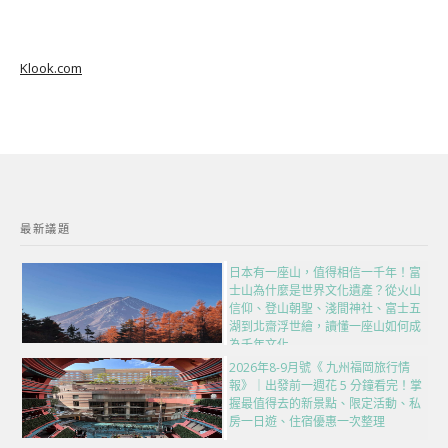
Klook.com
最新議題
日本有一座山，值得相信一千年！富
士山為什麼是世界文化遺產？從火山
信仰、登山朝聖、淺間神社、富士五
湖到北齋浮世繪，讀懂一座山如何成
為千年文化
2026年8-9月號《 九州福岡旅行情
報》｜出發前一週花 5 分鐘看完！掌
握最值得去的新景點、限定活動、私
房一日遊、住宿優惠一次整理