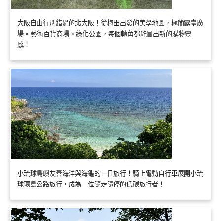
大阪自由行別錯過的北大阪！從梅田出發的美學地圖，極簡露臺廣
場 × 藝術百貨商場 × 綠化公園，每個轉角都能冒出新的購物靈
感！
小琉球島嶼友善海洋與海龜的一日旅行！騎上電動自行車展開小琉
球環島公路旅行，成為一位隨走隨停的低碳旅行者！