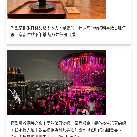
朝聖京都米其林甜點！今天，是屬於一杯抹茶芭菲的料亭級甘味午
後｜京都甜點下午茶 菊乃井無碍山房
極致曼谷網美之夜！當熱帶原始遇上摩登都會！曼谷夜生活真的讓
人捨不得入睡｜朝聖被稱為阿凡達酒吧或水母酒吧的泰國曼谷T-
One大樓屋頂酒吧 Tichuca Rooftop Bar