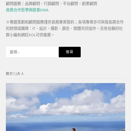
顧問服務｜品牌顧問、行銷顧問、平台顧問、創業顧問
商業合作哲學與敘事DNA
※專題策劃和顧問服務僅供長期專案簽約；各項專案亦可與我長期合作
的跨領域團隊：IT、設計、攝影、廣告、媒體共同協作，另有信賴的社
群小編和網紅KOL可供推薦。
搜
尋
關
鍵
關於CJ夫人
字: