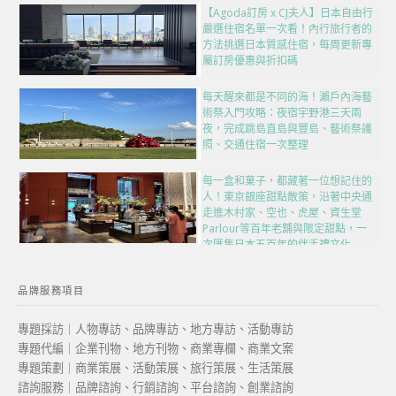
【Agoda訂房 x CJ夫人】日本自由行
嚴選住宿名單一次看！內行旅行者的
方法挑選日本質感住宿，每周更新專
屬訂房優惠與折扣碼
每天醒來都是不同的海！瀨戶內海藝
術祭入門攻略：夜宿宇野港三天兩
夜，完成跳島直島與豐島、藝術祭護
照、交通住宿一次整理
每一盒和菓子，都藏著一位想記住的
人！東京銀座甜點散策，沿著中央通
走進木村家、空也、虎屋、資生堂
Parlour等百年老舖與限定甜點，一
次匯集日本五百年的伴手禮文化
品牌服務項目
專題採訪｜人物專訪、品牌專訪、地方專訪、活動專訪
專題代編｜企業刊物、地方刊物、商業專欄、商業文案
專題策劃｜商業策展、活動策展、旅行策展、生活策展
諮詢服務｜品牌諮詢、行銷諮詢、平台諮詢、創業諮詢