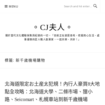
Skip
MENU
to
content
。CJ夫人。
關於當代文化體驗採集與紀錄的一切。「目前正在旅居各地，挖掘用心生活、處
事謹慎的匠人職人創業家，一起共榮、共好！」
標籤:
新千歲機場購物
北海道限定お土産太犯規！內行人豪買8大地
點全攻略：北海道大學、二條市場、狸小
路、Seicomart、札幌車站到新千歲機場