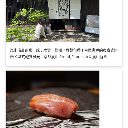
嵐山清晨的鄉土感：木窗、榻榻米與麵包香！古民家裡的東京式烘
焙 X 歐式輕食晨光｜京都嵐山 Bread, Espresso & 嵐山庭園