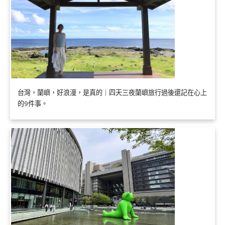
台灣，蘭嶼，好浪漫，是真的｜四天三夜蘭嶼旅行過後還記在心上
的9件事。