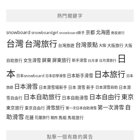
熱門關鍵字
北海道
snowboard
京都
snowboardgirl
snowboard新手
南投旅行
台灣
台灣旅行
台灣景點
台灣旅遊
大阪旅行
大阪
大阪
日
屏東
屏東旅行
女生滑雪
自助旅行
新手滑雪
日月潭旅行
日月潭
本
日本旅行
日本新手滑雪
日本snowboard
日本初學滑雪
日本
日本滑雪
日本滑雪場新手
日本 滑雪 新手
日本滑雪自助
日本滑
旅遊
日本自由行
日本自助旅行
東京
日本自助滑雪
雪自由行
自
第一次滑雪
滑雪旅行
東京旅行
東京自由行
第一次日本自助滑雪
助滑雪
花蓮
馬祖
花蓮旅行
馬祖旅行
關西
點擊一個有趣的廣告