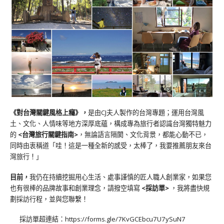
《對台灣關鍵風格上癮》
，
是由CJ夫人製作的台灣專題；運用台灣風
土、文化、人情味等地方深厚底蘊，構成專為旅行者認識台灣獨特魅力
的
<台灣旅行關鍵指南>
，無論語言隔閡、文化背景，都能心動不已，
同時由衷稱道「哇！這是一種全新的感受，太棒了，我要推薦朋友來台
灣旅行！」
目前，
我仍在持續挖掘用心生活、處事謹慎的匠人職人創業家，如果您
也有很棒的品牌故事和創業理念，請撥空填寫
<
採訪單
>
，我將盡快規
劃採訪行程，並與您聯繫！
採訪單超連結：
https://forms.gle/7KvGCEbcu7U7ySuN7