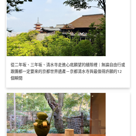
從二年坂、三年坂、清水寺走進心底願望的縫隙裡｜無論自由行或
跟團都一定要來的京都世界遺產－京都清水寺與最值得許願的12
個瞬間