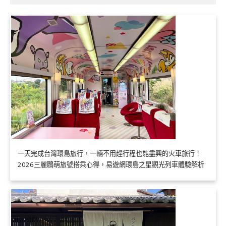
一天完成台灣環島旅行，一輛不用趕行程也能盡興的火車旅行！
2026三麗鷗萌旅號搭乘心得，易遊網環島之星觀光列車體驗解析