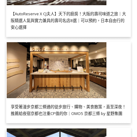
【AutoReserve X CJ夫人】天下的廚房！大阪的壽司味道之旅｜大
阪精選人氣與實力兼具的壽司名店8選｜可以預約，日本自由行的
安心選擇
享受著漫步京都三條通的徒步旅行、購物、美食散策，直至深夜！
推薦給夜宿京都也注重CP值的你｜OMO5 京都三條 by 星野集團