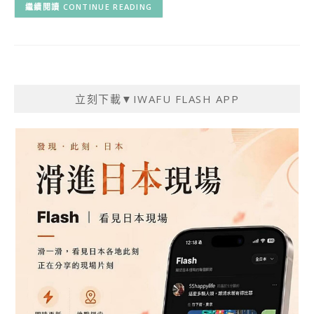
CONTINUE READING
立刻下載▼IWAFU FLASH APP