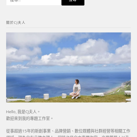
尋
關
鍵
關於CJ夫人
字:
Hello, 我是CJ夫人。
歡迎來到我的專題工作室。
從事超過15年的新創事業、品牌營銷、數位媒體與社群經營等相關工作