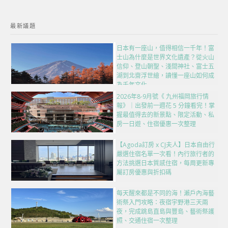
最新議題
日本有一座山，值得相信一千年！富
士山為什麼是世界文化遺產？從火山
信仰、登山朝聖、淺間神社、富士五
湖到北齋浮世繪，讀懂一座山如何成
為千年文化
2026年8-9月號《 九州福岡旅行情
報》｜出發前一週花 5 分鐘看完！掌
握最值得去的新景點、限定活動、私
房一日遊、住宿優惠一次整理
【Agoda訂房 x CJ夫人】日本自由行
嚴選住宿名單一次看！內行旅行者的
方法挑選日本質感住宿，每周更新專
屬訂房優惠與折扣碼
每天醒來都是不同的海！瀨戶內海藝
術祭入門攻略：夜宿宇野港三天兩
夜，完成跳島直島與豐島、藝術祭護
照、交通住宿一次整理