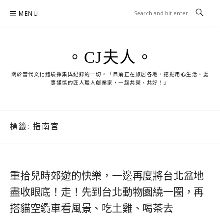
Skip
MENU
to
content
。CJ夫人。
關於當代文化體驗採集與紀錄的一切。「目前正在旅居各地，挖掘用心生活、處
事謹慎的匠人職人創業家，一起共榮、共好！」
標籤:
指南宮
重拾兒時郊遊的快樂，一邊再度將台北盆地
盡收眼底！走！先到台北動物園繞一圈，再
搭貓空纜車看風景、吃土雞、喝茶去