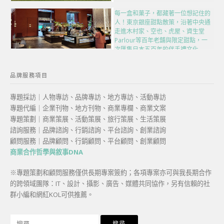
每一盒和菓子，都藏著一位想記住的
人！東京銀座甜點散策，沿著中央通
走進木村家、空也、虎屋、資生堂
Parlour等百年老舖與限定甜點，一
次匯集日本五百年的伴手禮文化
品牌服務項目
專題採訪｜人物專訪、品牌專訪、地方專訪、活動專訪
專題代編｜企業刊物、地方刊物、商業專欄、商業文案
專題策劃｜商業策展、活動策展、旅行策展、生活策展
諮詢服務｜品牌諮詢、行銷諮詢、平台諮詢、創業諮詢
顧問服務｜品牌顧問、行銷顧問、平台顧問、創業顧問
商業合作哲學與敘事DNA
※專題策劃和顧問服務僅供長期專案簽約；各項專案亦可與我長期合作
的跨領域團隊：IT、設計、攝影、廣告、媒體共同協作，另有信賴的社
群小編和網紅KOL可供推薦。
搜