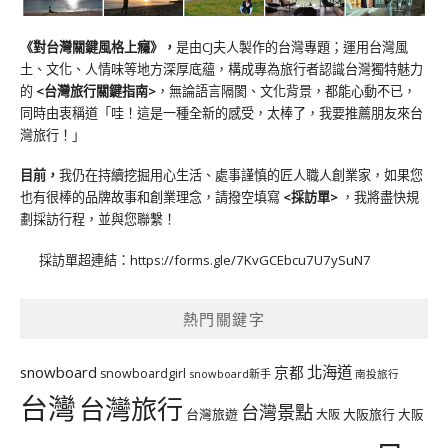
《對台灣關鍵風格上癮》
，
是由CJ夫人製作的台灣專題；運用台灣風
土、文化、人情味等地方深厚底蘊，構成專為旅行者認識台灣獨特魅力
的
<台灣旅行關鍵指南>
，無論語言隔閡、文化背景，都能心動不已，
同時由衷稱道「哇！這是一種全新的感受，太棒了，我要推薦朋友來台
灣旅行！」
目前，
我仍在持續挖掘用心生活、處事謹慎的匠人職人創業家，如果您
也有很棒的品牌故事和創業理念，請撥空填寫
<
採訪單
>
，我將盡快規
劃採訪行程，並與您聯繫！
採訪單超連結：
https://forms.gle/7KvGCEbcu7U7ySuN7
熱門關鍵字
北海道
snowboard
京都
snowboardgirl
snowboard新手
南投旅行
台灣
台灣旅行
台灣景點
台灣旅遊
大阪旅行
大阪
大阪