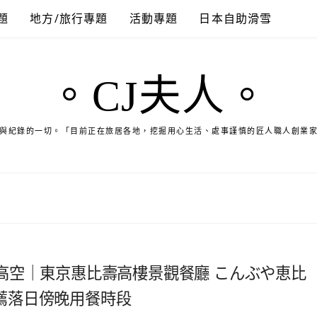
題
地方/旅行專題
活動專題
日本自助滑雪
。CJ夫人。
與紀錄的一切。「目前正在旅居各地，挖掘用心生活、處事謹慎的匠人職人創業
高空｜東京惠比壽高樓景觀餐廳 こんぶや恵比
推薦落日傍晚用餐時段