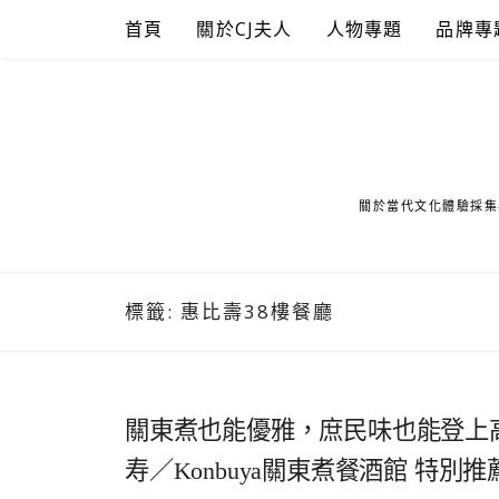
Skip
首頁
關於CJ夫人
人物專題
品牌專
to
content
關於當代文化體驗採集
標籤:
惠比壽38樓餐廳
關東煮也能優雅，庶民味也能登上
寿／Konbuya關東煮餐酒館 特別