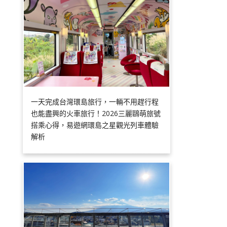
一天完成台灣環島旅行，一輛不用趕行程
也能盡興的火車旅行！2026三麗鷗萌旅號
搭乘心得，易遊網環島之星觀光列車體驗
解析