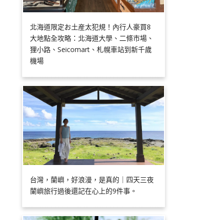
北海道限定お土産太犯規！內行人豪買8
大地點全攻略：北海道大學、二條市場、
狸小路、Seicomart、札幌車站到新千歲
機場
台灣，蘭嶼，好浪漫，是真的｜四天三夜
蘭嶼旅行過後還記在心上的9件事。