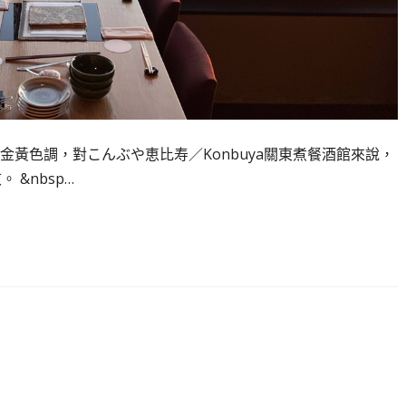
黃色調，對こんぶや恵比寿／Konbuya關東煮餐酒館來說，
&nbsp…