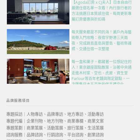
【Agoda訂房 x CJ夫人】日本自由行
嚴選住宿名單一次看！內行旅行者的
方法挑選日本質感住宿，每周更新專
屬訂房優惠與折扣碼
每天醒來都是不同的海！瀨戶內海藝
術祭入門攻略：夜宿宇野港三天兩
夜，完成跳島直島與豐島、藝術祭護
照、交通住宿一次整理
每一盒和菓子，都藏著一位想記住的
人！東京銀座甜點散策，沿著中央通
走進木村家、空也、虎屋、資生堂
Parlour等百年老舖與限定甜點，一
次匯集日本五百年的伴手禮文化
品牌服務項目
專題採訪｜人物專訪、品牌專訪、地方專訪、活動專訪
專題代編｜企業刊物、地方刊物、商業專欄、商業文案
專題策劃｜商業策展、活動策展、旅行策展、生活策展
諮詢服務｜品牌諮詢、行銷諮詢、平台諮詢、創業諮詢