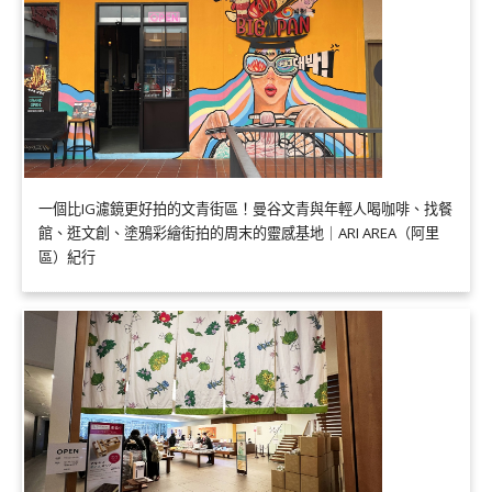
一個比IG濾鏡更好拍的文青街區！曼谷文青與年輕人喝咖啡、找餐
館、逛文創、塗鴉彩繪街拍的周末的靈感基地｜ARI AREA（阿里
區）紀行