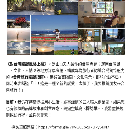
《對台灣關鍵風格上癮》
，
是由CJ夫人製作的台灣專題；運用台灣風
土、文化、人情味等地方深厚底蘊，構成專為旅行者認識台灣獨特魅力
的
<台灣旅行關鍵指南>
，無論語言隔閡、文化背景，都能心動不已，
同時由衷稱道「哇！這是一種全新的感受，太棒了，我要推薦朋友來台
灣旅行！」
目前，
我仍在持續挖掘用心生活、處事謹慎的匠人職人創業家，如果您
也有很棒的品牌故事和創業理念，請撥空填寫
<
採訪單
>
，我將盡快規
劃採訪行程，並與您聯繫！
採訪單超連結：
https://forms.gle/7KvGCEbcu7U7ySuN7