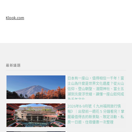
Klook.com
最新議題
日本有一座山，值得相信一千年！富
士山為什麼是世界文化遺產？從火山
信仰、登山朝聖、淺間神社、富士五
湖到北齋浮世繪，讀懂一座山如何成
為千年文化
2026年8-9月號《 九州福岡旅行情
報》｜出發前一週花 5 分鐘看完！掌
握最值得去的新景點、限定活動、私
房一日遊、住宿優惠一次整理