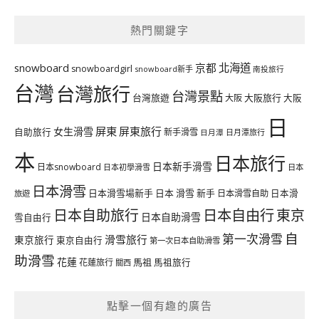
熱門關鍵字
北海道
snowboard
京都
snowboardgirl
snowboard新手
南投旅行
台灣
台灣旅行
台灣景點
台灣旅遊
大阪旅行
大阪
大阪
日
屏東
屏東旅行
女生滑雪
自助旅行
新手滑雪
日月潭旅行
日月潭
本
日本旅行
日本新手滑雪
日本snowboard
日本初學滑雪
日本
日本滑雪
日本滑雪場新手
日本 滑雪 新手
日本滑雪自助
日本滑
旅遊
日本自由行
日本自助旅行
東京
日本自助滑雪
雪自由行
自
第一次滑雪
滑雪旅行
東京旅行
東京自由行
第一次日本自助滑雪
助滑雪
花蓮
馬祖
花蓮旅行
馬祖旅行
關西
點擊一個有趣的廣告