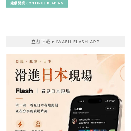
CONTINUE READING
立刻下載▼IWAFU FLASH APP