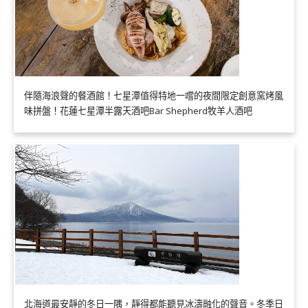
伴隨海浪聲的餐酒館！七星潭值得特地一嚐的夜間限定創意窯烤風
味拼盤！花蓮七星潭半露天酒吧Bar Shepherd牧羊人酒吧
北海道最安靜的冬日一隅，靜得都能聽見冰濤融化的聲音。冬季日