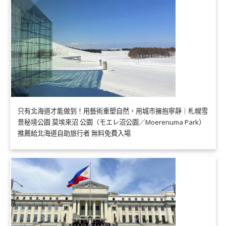
只有北海道才能做到！用藝術重塑自然，用城市擁抱寧靜｜札幌雪
景秘境公園 莫埃來沼 公園（モエレ沼公園／Moerenuma Park）
推薦給北海道自助旅行者 無料免費入場