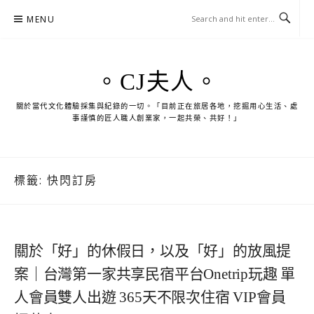
Skip
MENU
to
content
。CJ夫人。
關於當代文化體驗採集與紀錄的一切。「目前正在旅居各地，挖掘用心生活、處
事謹慎的匠人職人創業家，一起共榮、共好！」
標籤:
快閃訂房
關於「好」的休假日，以及「好」的放風提
案｜台灣第一家共享民宿平台Onetrip玩趣 單
人會員雙人出遊 365天不限次住宿 VIP會員