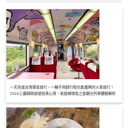
一天完成台灣環島旅行，一輛不用趕行程也能盡興的火車旅行！
2026三麗鷗萌旅號搭乘心得，易遊網環島之星觀光列車體驗解析