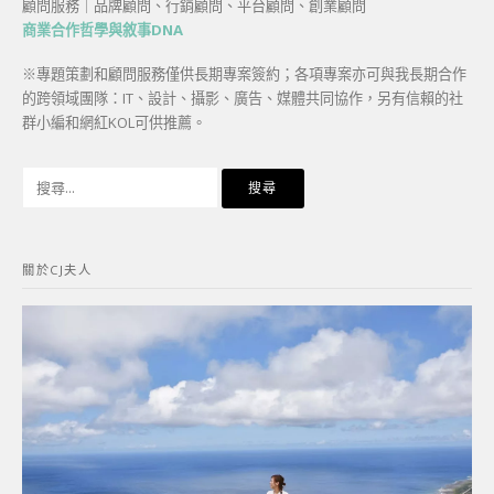
顧問服務｜品牌顧問、行銷顧問、平台顧問、創業顧問
商業合作哲學與敘事DNA
※專題策劃和顧問服務僅供長期專案簽約；各項專案亦可與我長期合作
的跨領域團隊：IT、設計、攝影、廣告、媒體共同協作，另有信賴的社
群小編和網紅KOL可供推薦。
搜
尋
關
鍵
關於CJ夫人
字: