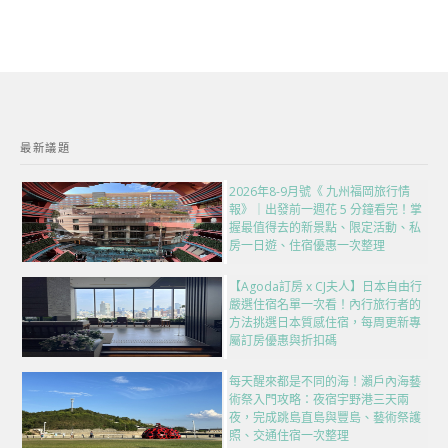
最新議題
2026年8-9月號《 九州福岡旅行情
報》｜出發前一週花 5 分鐘看完！掌
握最值得去的新景點、限定活動、私
房一日遊、住宿優惠一次整理
【Agoda訂房 x CJ夫人】日本自由行
嚴選住宿名單一次看！內行旅行者的
方法挑選日本質感住宿，每周更新專
屬訂房優惠與折扣碼
每天醒來都是不同的海！瀨戶內海藝
術祭入門攻略：夜宿宇野港三天兩
夜，完成跳島直島與豐島、藝術祭護
照、交通住宿一次整理