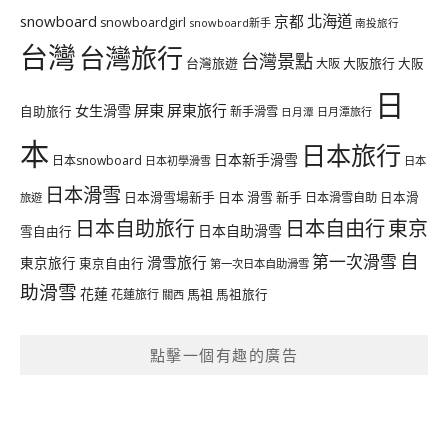
北海道
snowboard
京都
snowboardgirl
snowboard新手
南投旅行
台灣
台灣旅行
台灣景點
台灣旅遊
大阪旅行
大阪
大阪
日
屏東
屏東旅行
女生滑雪
自助旅行
新手滑雪
日月潭旅行
日月潭
本
日本旅行
日本新手滑雪
日本snowboard
日本初學滑雪
日本
日本滑雪
日本滑雪場新手
日本 滑雪 新手
日本滑雪自助
日本滑
旅遊
日本自由行
日本自助旅行
東京
日本自助滑雪
雪自由行
自
第一次滑雪
滑雪旅行
東京旅行
東京自由行
第一次日本自助滑雪
助滑雪
花蓮
馬祖
花蓮旅行
馬祖旅行
關西
點擊一個有趣的廣告