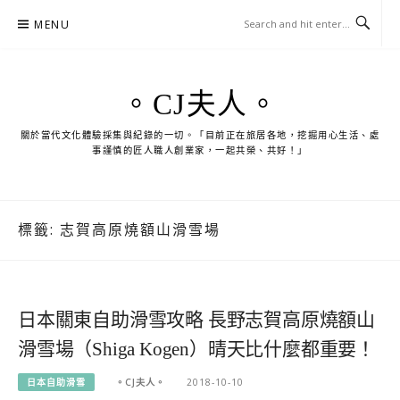
Skip
MENU
to
content
。CJ夫人。
關於當代文化體驗採集與紀錄的一切。「目前正在旅居各地，挖掘用心生活、處
事謹慎的匠人職人創業家，一起共榮、共好！」
標籤:
志賀高原燒額山滑雪場
日本關東自助滑雪攻略 長野志賀高原燒額山
滑雪場（Shiga Kogen）晴天比什麼都重要！
日本自助滑雪
。CJ夫人。
2018-10-10