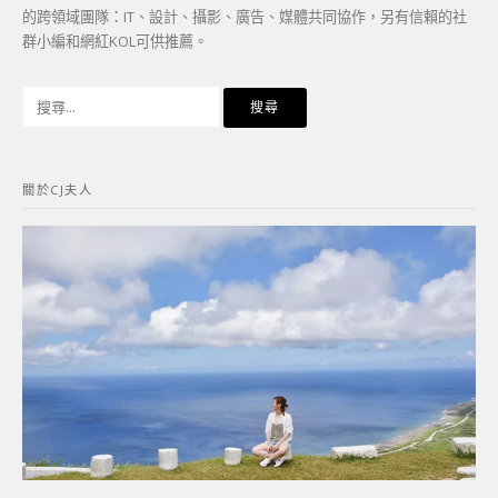
的跨領域團隊：IT、設計、攝影、廣告、媒體共同協作，另有信賴的社
群小編和網紅KOL可供推薦。
搜
尋
關
鍵
關於CJ夫人
字: