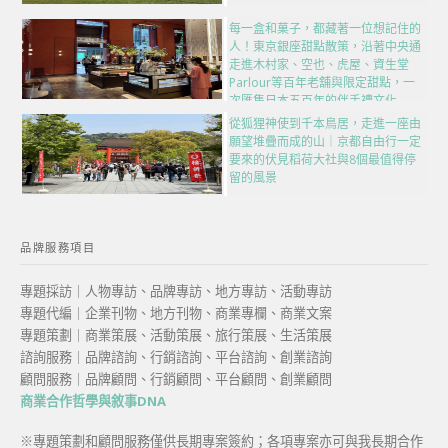
每一盒和菓子，都藏著一位想記住的
人！東京銀座甜點散策，沿著中央通
走進木村家、空也、虎屋、資生堂
Parlour等百年老舖與限定甜點，一
次匯集日本五百年的伴手禮文化
從狐狸神使到千本鳥居，走進一座由
願望堆疊而成的山｜京都自由行一定
要來的伏見稻荷大社與8個最值得停
留的風景
品牌服務項目
專題採訪｜人物專訪、品牌專訪、地方專訪、活動專訪
專題代編｜企業刊物、地方刊物、商業專欄、商業文案
專題策劃｜商業策展、活動策展、旅行策展、生活策展
諮詢服務｜品牌諮詢、行銷諮詢、平台諮詢、創業諮詢
顧問服務｜品牌顧問、行銷顧問、平台顧問、創業顧問
商業合作哲學與敘事DNA
※專題策劃和顧問服務僅供長期專案簽約；各項專案亦可與我長期合作