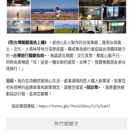
《對台灣關鍵風格上癮》
，
是由CJ夫人製作的台灣專題；運用台灣風
土、文化、人情味等地方深厚底蘊，構成專為旅行者認識台灣獨特魅力
的
<台灣旅行關鍵指南>
，無論語言隔閡、文化背景，都能心動不已，
同時由衷稱道「哇！這是一種全新的感受，太棒了，我要推薦朋友來台
灣旅行！」
目前，
我仍在持續挖掘用心生活、處事謹慎的匠人職人創業家，如果您
也有很棒的品牌故事和創業理念，請撥空填寫
<
採訪單
>
，我將盡快規
劃採訪行程，並與您聯繫！
採訪單超連結：
https://forms.gle/7KvGCEbcu7U7ySuN7
熱門關鍵字