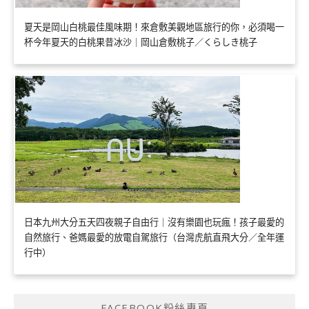
夏天是岡山白桃最佳風味期！來倉敷美觀地區旅行的你，必須喝一
杯今年夏天的白桃果昔冰沙｜岡山倉敷桃子／くらしき桃子
日本九州大分五天四夜親子自由行｜沒有樂園也玩瘋！孩子最愛的
自然旅行、爸媽最愛的放電自駕旅行（台灣虎航直飛大分／全年運
行中）
FACEBOOK粉絲專頁