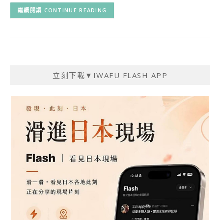
CONTINUE READING
立刻下載▼IWAFU FLASH APP