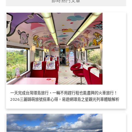
即時熱門文章
一天完成台灣環島旅行，一輛不用趕行程也能盡興的火車旅行！
2026三麗鷗萌旅號搭乘心得，易遊網環島之星觀光列車體驗解析