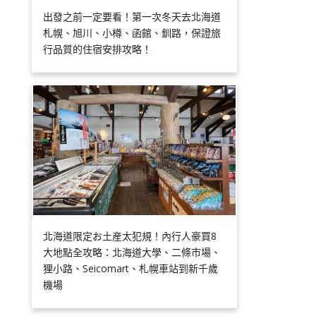
出發之前一定要看！第一次冬天去北海道
札幌、旭川、小樽、函館、釧路，保證旅
行品質的住宿安排攻略！
北海道限定お土産太犯規！內行人豪買8
大地點全攻略：北海道大學、二條市場、
狸小路、Seicomart、札幌車站到新千歲
機場