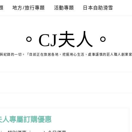
題
地方/旅行專題
活動專題
日本自助滑雪
。CJ夫人。
與紀錄的一切。「目前正在旅居各地，挖掘用心生活、處事謹慎的匠人職人創業
夫人專屬訂購優惠