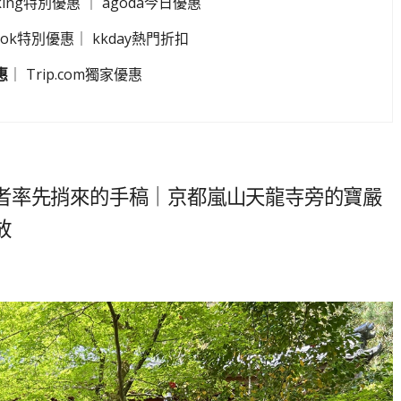
king特別優惠
｜
agoda今日優惠
look特別優惠
｜
kkday熱門折扣
惠
｜
Trip.com獨家優惠
者率先捎來的手稿｜京都嵐山天龍寺旁的寶嚴
放