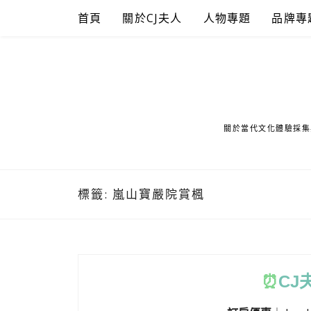
Skip
首頁
關於CJ夫人
人物專題
品牌專
to
content
關於當代文化體驗採集
標籤:
嵐山寶嚴院賞楓
⏰
CJ