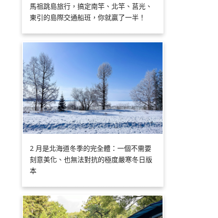
馬祖跳島旅行，搞定南竿、北竿、莒光、
東引的島際交通船班，你就贏了一半！
2 月是北海道冬季的完全體：一個不需要
刻意美化、也無法對抗的極度嚴寒冬日版
本