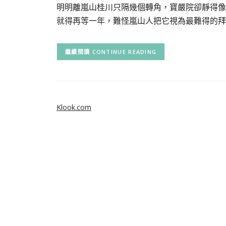
明明離嵐山桂川只隔幾個轉角，寶嚴院卻靜得像
就得再等一年，難怪嵐山人把它視為最難得的拜
CONTINUE READING
Klook.com