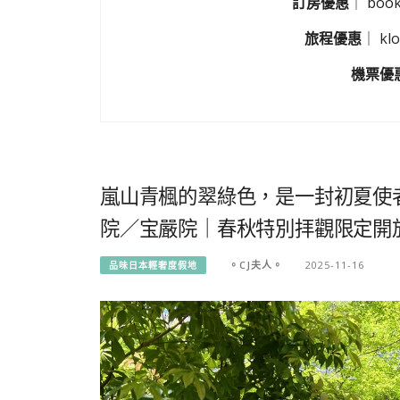
訂房優惠
｜
boo
旅程優惠
｜
k
機票優
嵐山青楓的翠綠色，是一封初夏使
院／宝嚴院｜春秋特別拝觀限定開
。CJ夫人。
2025-11-16
品味日本輕奢度假地