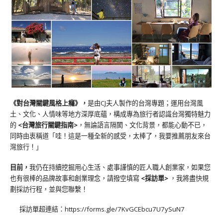
《對台灣關鍵風格上癮》
，
是由CJ夫人製作的台灣專題；運用台灣風
土、文化、人情味等地方深厚底蘊，構成專為旅行者認識台灣獨特魅力
的
<台灣旅行關鍵指南>
，無論語言隔閡、文化背景，都能心動不已，
同時由衷稱道「哇！這是一種全新的感受，太棒了，我要推薦朋友來台
灣旅行！」
目前，
我仍在持續挖掘用心生活、處事謹慎的匠人職人創業家，如果您
也有很棒的品牌故事和創業理念，請撥空填寫
<
採訪單
>
，我將盡快規
劃採訪行程，並與您聯繫！
採訪單超連結：
https://forms.gle/7KvGCEbcu7U7ySuN7