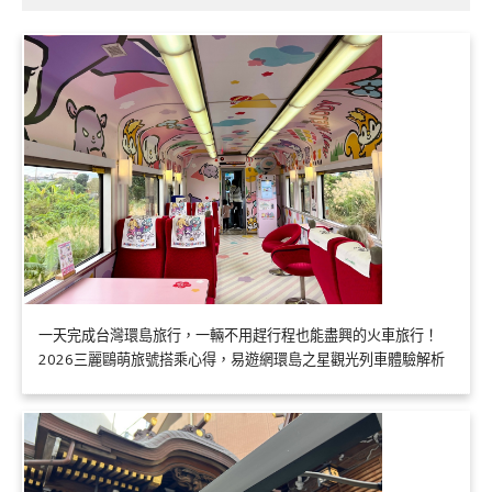
一天完成台灣環島旅行，一輛不用趕行程也能盡興的火車旅行！
2026三麗鷗萌旅號搭乘心得，易遊網環島之星觀光列車體驗解析