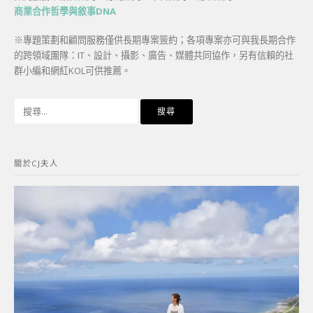
商業合作哲學與敘事DNA
※專題策劃和顧問服務僅供長期專案簽約；各項專案亦可與我長期合作
的跨領域團隊：IT、設計、攝影、廣告、媒體共同協作，另有信賴的社
群小編和網紅KOL可供推薦。
搜
尋
關
鍵
關於CJ夫人
字: