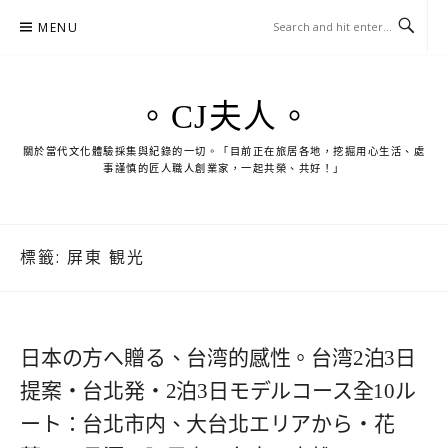
Skip
MENU
to
content
。CJ夫人。
關於當代文化體驗採集與紀錄的一切。「目前正在旅居各地，挖掘用心生活、處
事謹慎的匠人職人創業家，一起共榮、共好！」
標籤:
屏東 観光
日本の方へ贈る、台湾的感性。台湾2泊3日
提案・台北発・2泊3日モデルコース全10ル
ート：台北市内、大台北エリアから・花