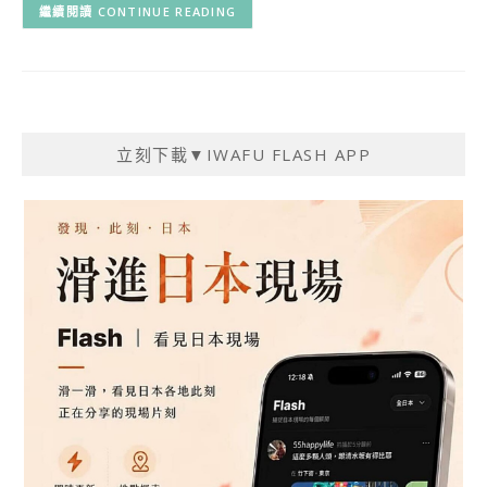
CONTINUE READING
立刻下載▼IWAFU FLASH APP