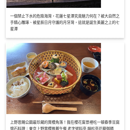
一個禁止下水的危險海灣，花蓮七星潭究竟魅力何在？被大自然之
手精心雕琢、被星辰日月守護的月牙灣，這就是誕生美麗之上的七
星潭
上野恩賜公園最珍藏的賞櫻角落！我在櫻花窗景裡吃一頓春季豆腐
懷石料理｜東京上野賞櫻推薦午餐 老字號料亭 韻松亭花籠御膳