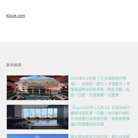
Klook.com
最新議題
2026年8-9月號《 九州福岡旅行情
報》｜出發前一週花 5 分鐘看完！掌
握最值得去的新景點、限定活動、私
房一日遊、住宿優惠一次整理
【Agoda訂房 x CJ夫人】日本自由行
嚴選住宿名單一次看！內行旅行者的
方法挑選日本質感住宿，每周更新專
屬訂房優惠與折扣碼
每天醒來都是不同的海！瀨戶內海藝