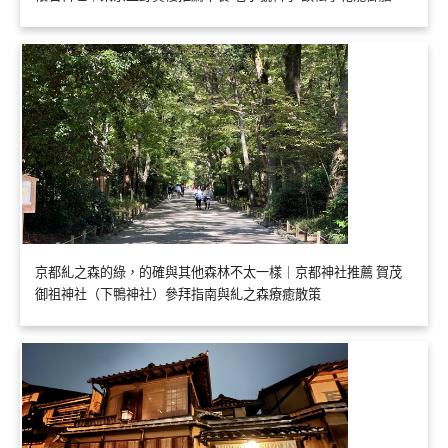
京都糺之森的綠，的確與其他森林不太一樣｜京都神社推薦 賀茂
御祖神社（下鴨神社）參拜指南與糺之森療癒散策