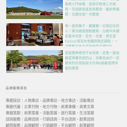
術祭入門攻略：夜宿宇野港三天兩
夜，完成跳島直島與豐島、藝術祭護
照、交通住宿一次整理
每一盒和菓子，都藏著一位想記住的
人！東京銀座甜點散策，沿著中央通
走進木村家、空也、虎屋、資生堂
Parlour等百年老舖與限定甜點，一
次匯集日本五百年的伴手禮文化
從狐狸神使到千本鳥居，走進一座由
願望堆疊而成的山｜京都自由行一定
要來的伏見稻荷大社與8個最值得停
留的風景
品牌服務項目
專題採訪｜人物專訪、品牌專訪、地方專訪、活動專訪
專題代編｜企業刊物、地方刊物、商業專欄、商業文案
專題策劃｜商業策展、活動策展、旅行策展、生活策展
諮詢服務｜品牌諮詢、行銷諮詢、平台諮詢、創業諮詢
顧問服務｜品牌顧問、行銷顧問、平台顧問、創業顧問