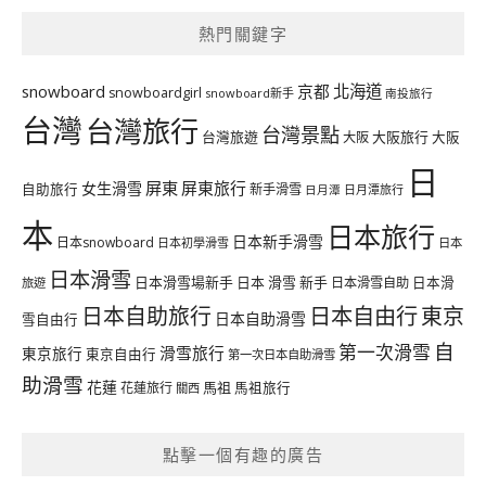
熱門關鍵字
北海道
snowboard
京都
snowboardgirl
snowboard新手
南投旅行
台灣
台灣旅行
台灣景點
台灣旅遊
大阪旅行
大阪
大阪
日
屏東
屏東旅行
女生滑雪
自助旅行
新手滑雪
日月潭旅行
日月潭
本
日本旅行
日本新手滑雪
日本snowboard
日本初學滑雪
日本
日本滑雪
日本滑雪場新手
日本 滑雪 新手
日本滑雪自助
日本滑
旅遊
日本自由行
日本自助旅行
東京
日本自助滑雪
雪自由行
自
第一次滑雪
滑雪旅行
東京旅行
東京自由行
第一次日本自助滑雪
助滑雪
花蓮
馬祖
花蓮旅行
馬祖旅行
關西
點擊一個有趣的廣告