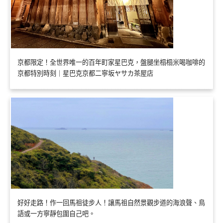
京都限定！全世界唯一的百年町家星巴克，盤腿坐榻榻米喝咖啡的
京都特別時刻｜星巴克京都二寧坂ヤサカ茶屋店
好好走路！作一回馬祖徒步人！讓馬祖自然景觀步道的海浪聲、鳥
語或一方寧靜包圍自己吧。