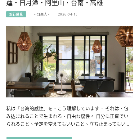
蓮・日月潭・阿里山・台南・高雄
旅行隨筆
。CJ夫人。
2026-04-16
私は「台湾的感性」を、こう理解しています。 それは、包
み込まれることで生まれる、自由な感性。 自分に正直でい
られること、予定を変えてもいいこと、立ち止まってもい…