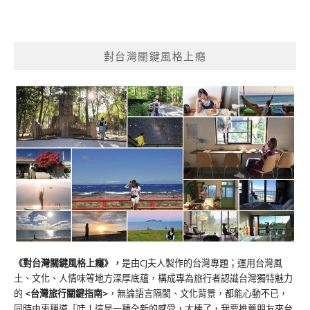
對台灣關鍵風格上癮
《對台灣關鍵風格上癮》
，
是由CJ夫人製作的台灣專題；運用台灣風
土、文化、人情味等地方深厚底蘊，構成專為旅行者認識台灣獨特魅力
的
<台灣旅行關鍵指南>
，無論語言隔閡、文化背景，都能心動不已，
同時由衷稱道「哇！這是一種全新的感受，太棒了，我要推薦朋友來台