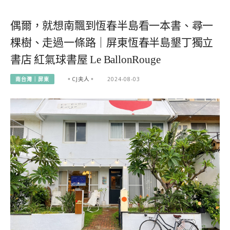
偶爾，就想南飄到恆春半島看一本書、尋一
棵樹、走過一條路｜屏東恆春半島墾丁獨立
書店 紅氣球書屋 Le BallonRouge
南台灣｜屏東
。CJ夫人。
2024-08-03