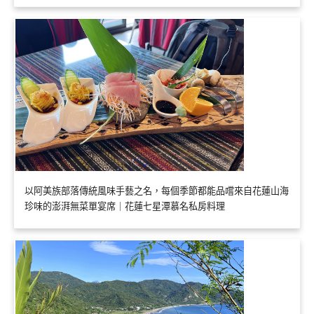
以阿美族部落傳統風味手藝之名，每個季節都能品嚐來自花蓮山海
珍味的澎湃無菜單宴席｜花蓮七星潭慕名私房料理