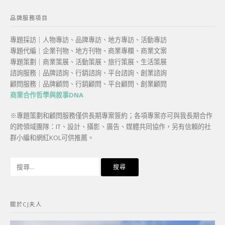
品牌服務項目
專題採訪｜人物專訪、品牌專訪、地方專訪、活動專訪
專題代編｜企業刊物、地方刊物、商業專欄、商業文案
專題策劃｜商業策展、活動策展、旅行策展、生活策展
諮詢服務｜品牌諮詢、行銷諮詢、平台諮詢、創業諮詢
顧問服務｜品牌顧問、行銷顧問、平台顧問、創業顧問
商業合作哲學與敘事DNA
※專題策劃和顧問服務僅供長期專案簽約；各項專案亦可與我長期合作
的跨領域團隊：IT、設計、攝影、廣告、媒體共同協作，另有信賴的社
群小編和網紅KOL可供推薦。
搜
尋
關
鍵
關於CJ夫人
字: