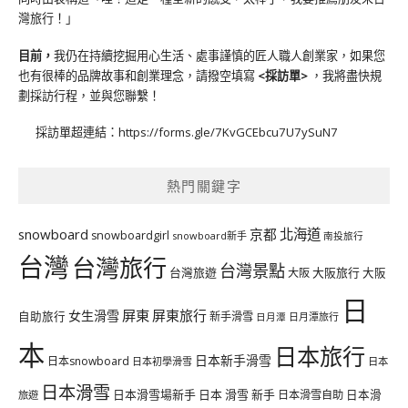
灣旅行！」
目前，
我仍在持續挖掘用心生活、處事謹慎的匠人職人創業家，如果您
也有很棒的品牌故事和創業理念，請撥空填寫
<
採訪單
>
，我將盡快規
劃採訪行程，並與您聯繫！
採訪單超連結：
https://forms.gle/7KvGCEbcu7U7ySuN7
熱門關鍵字
北海道
snowboard
京都
snowboardgirl
snowboard新手
南投旅行
台灣
台灣旅行
台灣景點
台灣旅遊
大阪旅行
大阪
大阪
日
屏東
屏東旅行
女生滑雪
自助旅行
新手滑雪
日月潭旅行
日月潭
本
日本旅行
日本新手滑雪
日本snowboard
日本初學滑雪
日本
日本滑雪
日本滑雪場新手
日本 滑雪 新手
日本滑雪自助
日本滑
旅遊