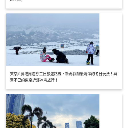
東京JR廣域周遊券三日旅遊路線，新潟縣越後湯澤的冬日玩法！興
奮不已的東京近郊冰雪旅行！