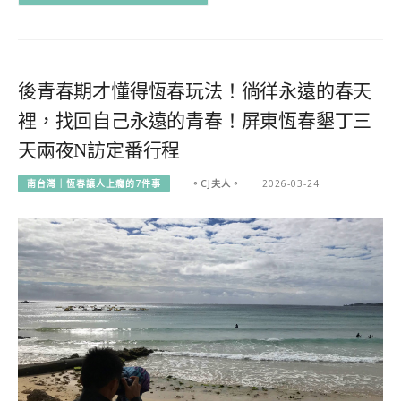
後青春期才懂得恆春玩法！徜徉永遠的春天
裡，找回自己永遠的青春！屏東恆春墾丁三
天兩夜N訪定番行程
南台灣｜恆春讓人上癮的7件事
。CJ夫人。
2026-03-24