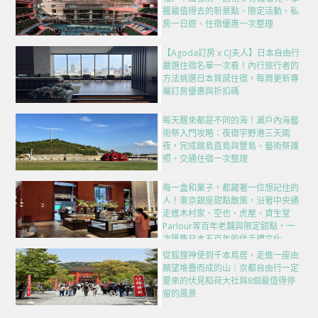
握最值得去的新景點、限定活動、私
房一日遊、住宿優惠一次整理
【Agoda訂房 x CJ夫人】日本自由行
嚴選住宿名單一次看！內行旅行者的
方法挑選日本質感住宿，每周更新專
屬訂房優惠與折扣碼
每天醒來都是不同的海！瀨戶內海藝
術祭入門攻略：夜宿宇野港三天兩
夜，完成跳島直島與豐島、藝術祭護
照、交通住宿一次整理
每一盒和菓子，都藏著一位想記住的
人！東京銀座甜點散策，沿著中央通
走進木村家、空也、虎屋、資生堂
Parlour等百年老舖與限定甜點，一
次匯集日本五百年的伴手禮文化
從狐狸神使到千本鳥居，走進一座由
願望堆疊而成的山｜京都自由行一定
要來的伏見稻荷大社與8個最值得停
留的風景