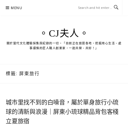
Skip
MENU
to
content
。CJ夫人。
關於當代文化體驗採集與紀錄的一切。「目前正在旅居各地，挖掘用心生活、處
事謹慎的匠人職人創業家，一起共榮、共好！」
標籤:
屏東旅行
城市里找不到的白噪音，屬於單身旅行小琉
球的清新與浪漫｜屏東小琉球精品背包客棧
立夏旅宿