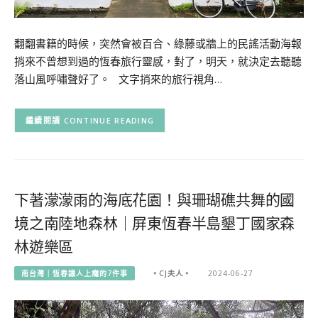
翻翻書籍的時候，突然會被百合、綠藤或牆上的民謠活動海報
捎來不曾想到過的恆春旅行靈感，對了，明天，就決定去聽聽
落山風呼嘯聲好了。 文字捎來的旅行視角…
CONTINUE READING
下著濛濛雨的海底花園！與珊瑚礁共舞的國
境之南陸地森林｜屏東恆春半島墾丁國家森
林遊樂區
南台灣｜恆春讓人上癮的7件事
。CJ夫人。
2024-06-27