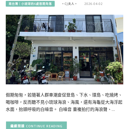
南台灣｜小琉球的6處悠閒角落
。CJ夫人。
2026-04-02
假期匆匆，若隨著人群車潮倉促登島、下水、環島、吃燒烤、
喝咖啡，反而聽不見小琉球海浪、海風，還有海龜從大海浮起
水面，抬頭呼吸的白噪音。 白噪音 重複拍打的海浪聲、…
CONTINUE READING