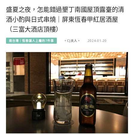
盛夏之夜，怎能錯過墾丁南國屋頂露臺的清
酒小酌與日式串燒｜屏東恆春甲紅居酒屋
（三富大酒店頂樓）
南台灣｜恆春讓人上癮的7件事
。CJ夫人。
2024-01-20