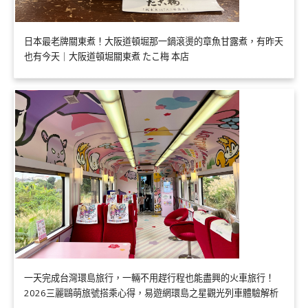
日本最老牌關東煮！大阪道頓堀那一鍋滾燙的章魚甘露煮，有昨天
也有今天｜大阪道頓堀關東煮 たこ梅 本店
一天完成台灣環島旅行，一輛不用趕行程也能盡興的火車旅行！
2026三麗鷗萌旅號搭乘心得，易遊網環島之星觀光列車體驗解析