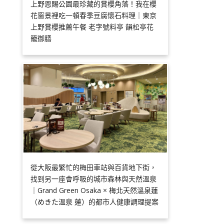
上野恩賜公園最珍藏的賞櫻角落！我在櫻
花窗景裡吃一頓春季豆腐懷石料理｜東京
上野賞櫻推薦午餐 老字號料亭 韻松亭花
籠御膳
從大阪最繁忙的梅田車站與百貨地下街，
找到另一座會呼吸的城市森林與天然溫泉
｜Grand Green Osaka × 梅北天然溫泉蓮
（めきた温泉 蓮）的都市人健康調理提案