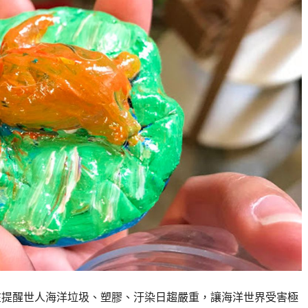
在提醒世人海洋垃圾、塑膠、汙染日趨嚴重，讓海洋世界受害極