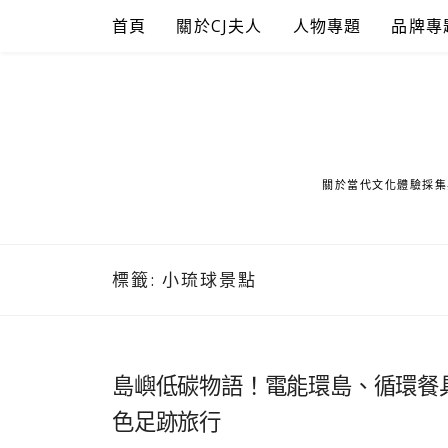
Skip
首頁
關於CJ夫人
人物專題
品牌專
to
content
關於當代文化體驗採集
標籤:
小琉球景點
島嶼低碳物語！電能環島、循環餐
色足跡旅行