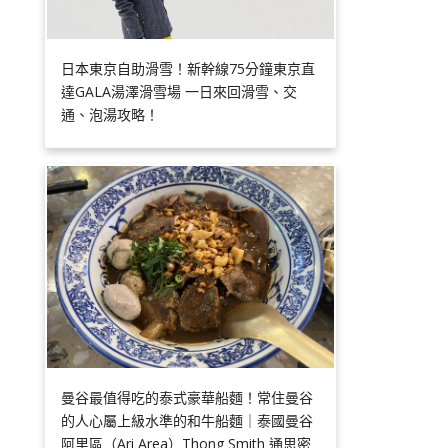
日本東京自助滑雪！新幹線75分鐘東京直
達GALA湯澤滑雪場 一日來回滑雪、交
通、泡湯攻略！
曼谷最值得吃的泰式豪華船麵！常住曼谷
的人心屬上級水準的和牛船麵｜泰國曼谷
阿里區（Ari Area）Thong Smith 通思密