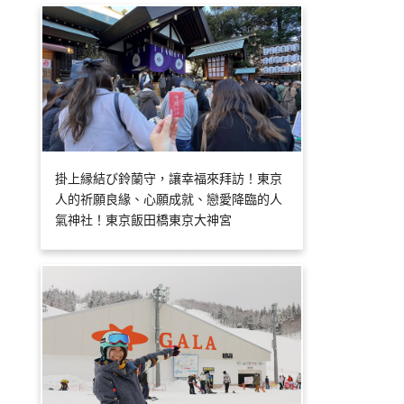
掛上縁結び鈴蘭守，讓幸福來拜訪！東京
人的祈願良緣、心願成就、戀愛降臨的人
氣神社！東京飯田橋東京大神宮