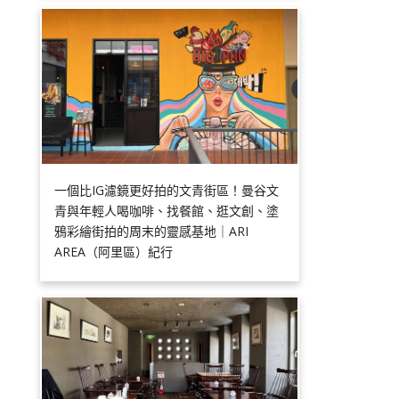
一個比IG濾鏡更好拍的文青街區！曼谷文
青與年輕人喝咖啡、找餐館、逛文創、塗
鴉彩繪街拍的周末的靈感基地｜ARI
AREA（阿里區）紀行