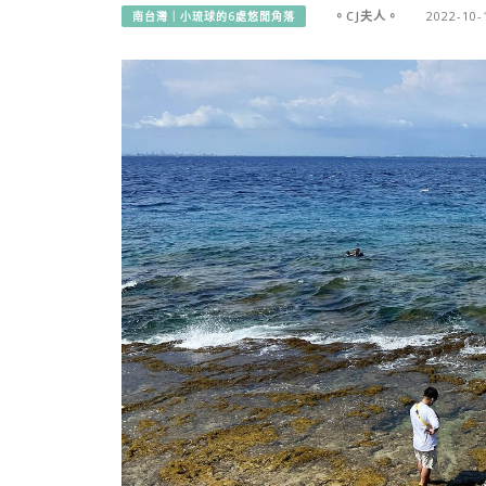
。CJ夫人。
2022-10-
南台灣｜小琉球的6處悠閒角落