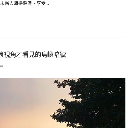
末衝去海邊踏浪、享受…
浪視角才看見的島嶼暗號
09