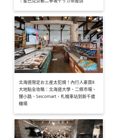
｜星巴克京都二寧坂ヤサカ茶屋店
北海道限定お土産太犯規！內行人豪買8
大地點全攻略：北海道大學、二條市場、
狸小路、Seicomart、札幌車站到新千歲
機場