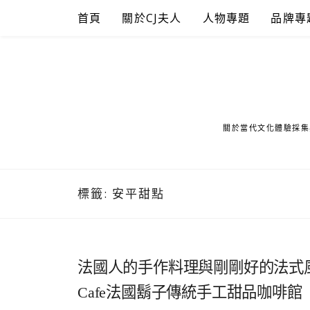
Skip
首頁
關於CJ夫人
人物專題
品牌專
to
content
關於當代文化體驗採集
標籤:
安平甜點
法國人的手作料理與剛剛好的法式風味時光
Cafe法國鬍子傳統手工甜品咖啡館