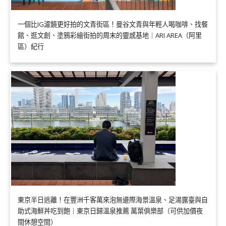
一個比IG濾鏡更好拍的文青街區！曼谷文青與年輕人喝咖啡、找餐
館、逛文創、塗鴉彩繪街拍的周末的靈感基地｜ARI AREA（阿里
區）紀行
東京半日逃離！在豐洲千客萬來泡無邊際海景溫泉、足湯露臺與自
助式海鮮丼吃到飽｜東京日歸溫泉推薦 萬葉俱樂部（可供加價夜
間休憩空間）