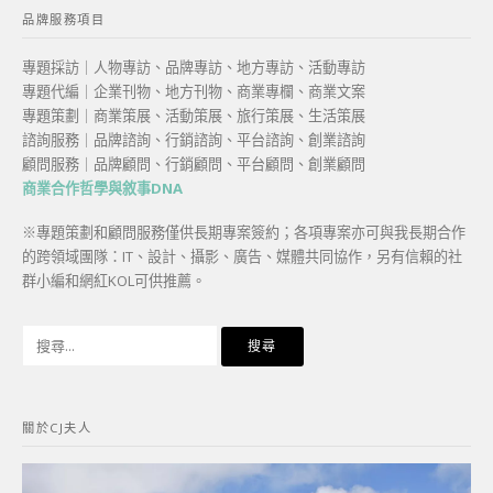
品牌服務項目
專題採訪｜人物專訪、品牌專訪、地方專訪、活動專訪
專題代編｜企業刊物、地方刊物、商業專欄、商業文案
專題策劃｜商業策展、活動策展、旅行策展、生活策展
諮詢服務｜品牌諮詢、行銷諮詢、平台諮詢、創業諮詢
顧問服務｜品牌顧問、行銷顧問、平台顧問、創業顧問
商業合作哲學與敘事DNA
※專題策劃和顧問服務僅供長期專案簽約；各項專案亦可與我長期合作
的跨領域團隊：IT、設計、攝影、廣告、媒體共同協作，另有信賴的社
群小編和網紅KOL可供推薦。
搜
尋
關
鍵
關於CJ夫人
字: