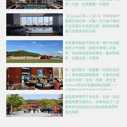
房一日遊、住宿優惠一次整理
【Agoda訂房 x CJ夫人】日本自由行
嚴選住宿名單一次看！內行旅行者的
方法挑選日本質感住宿，每周更新專
屬訂房優惠與折扣碼
每天醒來都是不同的海！瀨戶內海藝
術祭入門攻略：夜宿宇野港三天兩
夜，完成跳島直島與豐島、藝術祭護
照、交通住宿一次整理
每一盒和菓子，都藏著一位想記住的
人！東京銀座甜點散策，沿著中央通
走進木村家、空也、虎屋、資生堂
Parlour等百年老舖與限定甜點，一
次匯集日本五百年的伴手禮文化
從狐狸神使到千本鳥居，走進一座由
願望堆疊而成的山｜京都自由行一定
要來的伏見稻荷大社與8個最值得停
留的風景