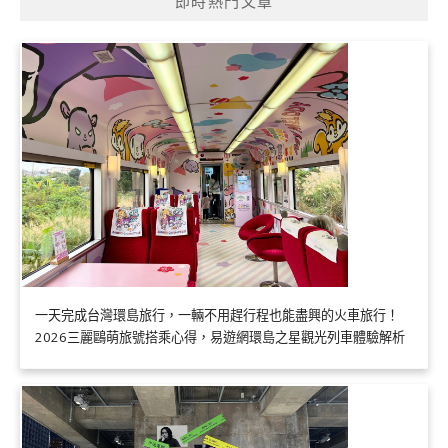
即時熱門文章
一天完成台灣環島旅行，一輛不用趕行程也能盡興的火車旅行！
2026三麗鷗萌旅號搭乘心得，易遊網環島之星觀光列車體驗解析