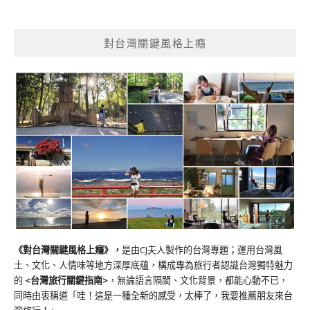
對台灣關鍵風格上癮
《對台灣關鍵風格上癮》
，
是由CJ夫人製作的台灣專題；運用台灣風
土、文化、人情味等地方深厚底蘊，構成專為旅行者認識台灣獨特魅力
的
<台灣旅行關鍵指南>
，無論語言隔閡、文化背景，都能心動不已，
同時由衷稱道「哇！這是一種全新的感受，太棒了，我要推薦朋友來台