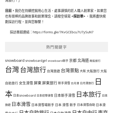
灣旅行！」
目前，
我仍在持續挖掘用心生活、處事謹慎的匠人職人創業家，如果您
也有很棒的品牌故事和創業理念，請撥空填寫
<
採訪單
>
，我將盡快規
劃採訪行程，並與您聯繫！
採訪單超連結：
https://forms.gle/7KvGCEbcu7U7ySuN7
熱門關鍵字
北海道
snowboard
京都
snowboardgirl
snowboard新手
南投旅行
台灣
台灣旅行
台灣景點
台灣旅遊
大阪旅行
大阪
大阪
日
屏東
屏東旅行
女生滑雪
自助旅行
新手滑雪
日月潭旅行
日月潭
本
日本旅行
日本新手滑雪
日本snowboard
日本初學滑雪
日本
日本滑雪
日本滑雪場新手
日本 滑雪 新手
日本滑雪自助
日本滑
旅遊
日本自由行
日本自助旅行
東京