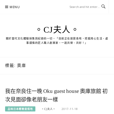
Skip
MENU
to
content
。CJ夫人。
關於當代文化體驗採集與紀錄的一切。「目前正在旅居各地，挖掘用心生活、處
事謹慎的匠人職人創業家，一起共榮、共好！」
標籤:
奧庫
我在奈良住一晚 Oku guest house 奧庫旅館 初
次見面卻像老朋友一樣
品味日本輕奢度假地
。CJ夫人。
2017-11-18