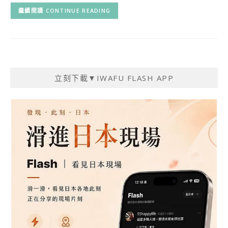
CONTINUE READING
立刻下載▼IWAFU FLASH APP