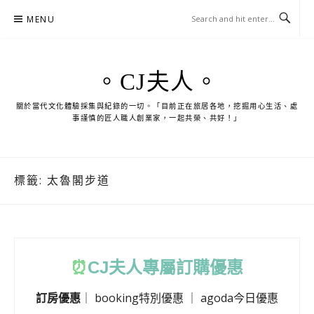
Skip
MENU
to
content
。CJ夫人。
關於當代文化體驗採集與紀錄的一切。「目前正在旅居各地，挖掘用心生活、處
事謹慎的匠人職人創業家，一起共榮、共好！」
標籤:
太魯閣步道
⏰
CJ
夫人專屬訂購優惠
訂房優惠
｜
booking特別優惠
｜
agoda今日優惠