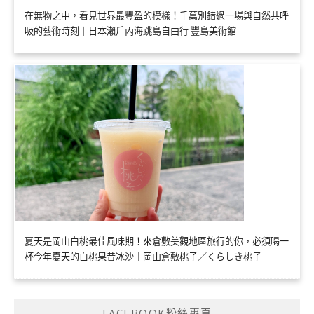
在無物之中，看見世界最豐盈的模樣！千萬別錯過一場與自然共呼
吸的藝術時刻｜日本瀨戶內海跳島自由行 豐島美術館
夏天是岡山白桃最佳風味期！來倉敷美觀地區旅行的你，必須喝一
杯今年夏天的白桃果昔冰沙｜岡山倉敷桃子／くらしき桃子
FACEBOOK粉絲專頁