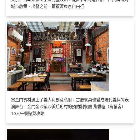
城市散策，出發之前一篇複習東京自由行
當金門食材遇上了義大利創意私廚，古厝餐桌也變成現代義料的表
演舞台｜金門金沙鎮沙美后珩村的預約制餐廳 背貓嗑（背貓客）
10人午餐點菜攻略