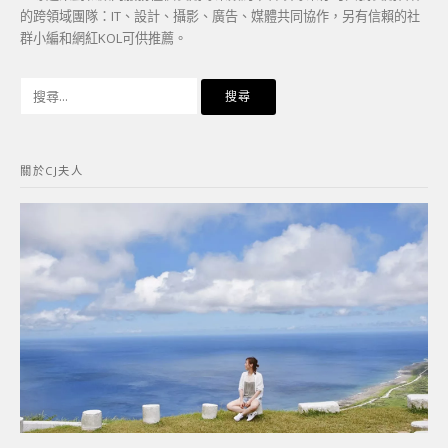
的跨領域團隊：IT、設計、攝影、廣告、媒體共同協作，另有信賴的社
群小編和網紅KOL可供推薦。
搜
尋
關
鍵
關於CJ夫人
字: