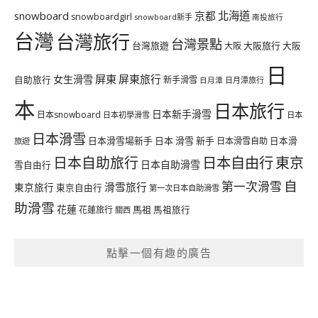
北海道
snowboard
京都
snowboardgirl
snowboard新手
南投旅行
台灣
台灣旅行
台灣景點
台灣旅遊
大阪旅行
大阪
大阪
日
屏東
屏東旅行
女生滑雪
自助旅行
新手滑雪
日月潭旅行
日月潭
本
日本旅行
日本新手滑雪
日本snowboard
日本初學滑雪
日本
日本滑雪
日本滑雪場新手
日本 滑雪 新手
日本滑雪自助
日本滑
旅遊
日本自由行
日本自助旅行
東京
日本自助滑雪
雪自由行
自
第一次滑雪
滑雪旅行
東京旅行
東京自由行
第一次日本自助滑雪
助滑雪
花蓮
馬祖
花蓮旅行
馬祖旅行
關西
點擊一個有趣的廣告