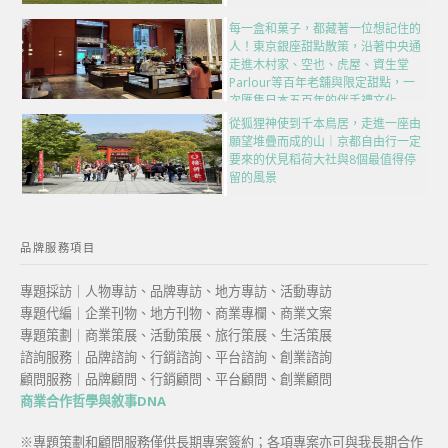
每一盒和菓子，都藏著一位想記住的
人！東京銀座甜點散策，沿著中央通
走進木村家、空也、虎屋、資生堂
Parlour等百年老舖與限定甜點，一
次匯集日本五百年的伴手禮文化
從狐狸神使到千本鳥居，走進一座由
願望堆疊而成的山｜京都自由行一定
要來的伏見稻荷大社與8個最值得停
留的風景
品牌服務項目
專題採訪｜人物專訪、品牌專訪、地方專訪、活動專訪
專題代編｜企業刊物、地方刊物、商業專欄、商業文案
專題策劃｜商業策展、活動策展、旅行策展、生活策展
諮詢服務｜品牌諮詢、行銷諮詢、平台諮詢、創業諮詢
顧問服務｜品牌顧問、行銷顧問、平台顧問、創業顧問
商業合作哲學與敘事DNA
※專題策劃和顧問服務僅供長期專案簽約；各項專案亦可與我長期合作