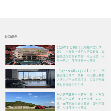
最新議題
2026年8-9月號《 九州福岡旅行情
報》｜出發前一週花 5 分鐘看完！掌
握最值得去的新景點、限定活動、私
房一日遊、住宿優惠一次整理
【Agoda訂房 x CJ夫人】日本自由行
嚴選住宿名單一次看！內行旅行者的
方法挑選日本質感住宿，每周更新專
屬訂房優惠與折扣碼
每天醒來都是不同的海！瀨戶內海藝
術祭入門攻略：夜宿宇野港三天兩
夜，完成跳島直島與豐島、藝術祭護
照、交通住宿一次整理