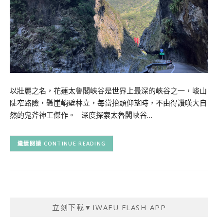
以壯麗之名，花蓮太魯閣峽谷是世界上最深的峽谷之一，峻山
陡窄路險，懸崖峭壁林立，每當抬頭仰望時，不由得讚嘆大自
然的鬼斧神工傑作。 深度探索太魯閣峽谷…
CONTINUE READING
立刻下載▼IWAFU FLASH APP