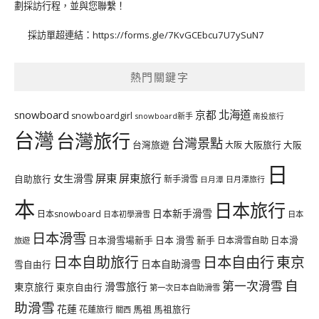
劃採訪行程，並與您聯繫！
採訪單超連結：
https://forms.gle/7KvGCEbcu7U7ySuN7
熱門關鍵字
北海道
snowboard
京都
snowboardgirl
snowboard新手
南投旅行
台灣
台灣旅行
台灣景點
台灣旅遊
大阪旅行
大阪
大阪
日
屏東
屏東旅行
女生滑雪
自助旅行
新手滑雪
日月潭旅行
日月潭
本
日本旅行
日本新手滑雪
日本snowboard
日本初學滑雪
日本
日本滑雪
日本滑雪場新手
日本 滑雪 新手
日本滑雪自助
日本滑
旅遊
日本自由行
日本自助旅行
東京
日本自助滑雪
雪自由行
自
第一次滑雪
滑雪旅行
東京旅行
東京自由行
第一次日本自助滑雪
助滑雪
花蓮
馬祖
花蓮旅行
馬祖旅行
關西