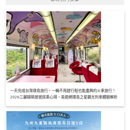
一天完成台灣環島旅行，一輛不用趕行程也能盡興的火車旅行！
2026三麗鷗萌旅號搭乘心得，易遊網環島之星觀光列車體驗解析