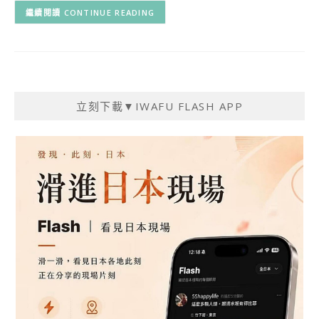
CONTINUE READING
立刻下載▼IWAFU FLASH APP