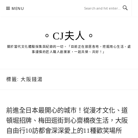
Skip
MENU
to
content
。CJ夫人。
關於當代文化體驗採集與紀錄的一切。「目前正在旅居各地，挖掘用心生活、處
事謹慎的匠人職人創業家，一起共榮、共好！」
標籤:
大阪錢湯
前進全日本最開心的城市！從漫才文化、道
頓堀招牌、梅田逛街到心齋橋夜生活，大阪
自由行10訪都會深深愛上的11種歡笑場所