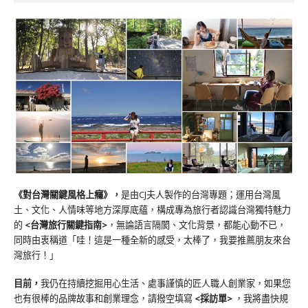
《對台灣關鍵風格上癮》
，
是由CJ夫人製作的台灣專題；運用台灣風
土、文化、人情味等地方深厚底蘊，構成專為旅行者認識台灣獨特魅力
的
<台灣旅行關鍵指南>
，無論語言隔閡、文化背景，都能心動不已，
同時由衷稱道「哇！這是一種全新的感受，太棒了，我要推薦朋友來台
灣旅行！」
目前，
我仍在持續挖掘用心生活、處事謹慎的匠人職人創業家，如果您
也有很棒的品牌故事和創業理念，請撥空填寫
<
採訪單
>
，我將盡快規