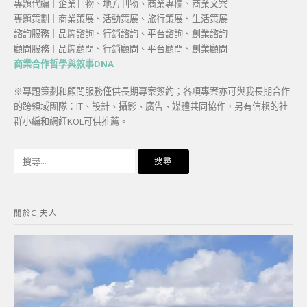
專題代編｜企業刊物、地方刊物、商業專欄、商業文案
專題策劃｜商業策展、活動策展、旅行策展、生活策展
諮詢服務｜品牌諮詢、行銷諮詢、平台諮詢、創業諮詢
顧問服務｜品牌顧問、行銷顧問、平台顧問、創業顧問
商業合作哲學與敘事DNA
※專題策劃和顧問服務僅供長期專案簽約；各項專案亦可與我長期合作
的跨領域團隊：IT、設計、攝影、廣告、媒體共同協作，另有信賴的社
群小編和網紅KOL可供推薦。
搜
尋
關
鍵
關於CJ夫人
字: