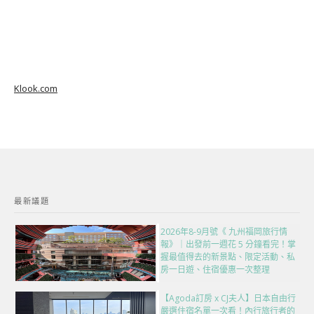
Klook.com
最新議題
2026年8-9月號《 九州福岡旅行情
報》｜出發前一週花 5 分鐘看完！掌
握最值得去的新景點、限定活動、私
房一日遊、住宿優惠一次整理
【Agoda訂房 x CJ夫人】日本自由行
嚴選住宿名單一次看！內行旅行者的