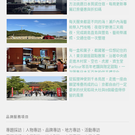
方法挑選日本質感住宿，每周更新專
屬訂房優惠與折扣碼
每天醒來都是不同的海！瀨戶內海藝
術祭入門攻略：夜宿宇野港三天兩
夜，完成跳島直島與豐島、藝術祭護
照、交通住宿一次整理
每一盒和菓子，都藏著一位想記住的
人！東京銀座甜點散策，沿著中央通
走進木村家、空也、虎屋、資生堂
Parlour等百年老舖與限定甜點，一
次匯集日本五百年的伴手禮文化
從狐狸神使到千本鳥居，走進一座由
願望堆疊而成的山｜京都自由行一定
要來的伏見稻荷大社與8個最值得停
留的風景
品牌服務項目
專題採訪｜人物專訪、品牌專訪、地方專訪、活動專訪