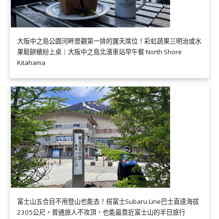
大阪中之島公園河畔景觀第一排的露天席位！彩虹蔬果三明治或水
果鬆餅繽紛上桌｜大阪中之島北濱車站早午餐 North Shore
Kitahama
富士山五合目不用登山也能去！搭富士Subaru Line巴士直達海拔
2305公尺，普通旅人不攻頂，也能最靠近富士山的半日旅行