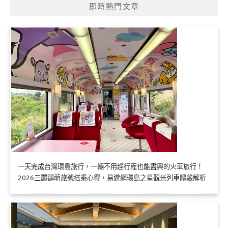
即時熱門文章
一天完成台灣環島旅行，一輛不用趕行程也能盡興的火車旅行！
2026三麗鷗萌旅號搭乘心得，易遊網環島之星觀光列車體驗解析