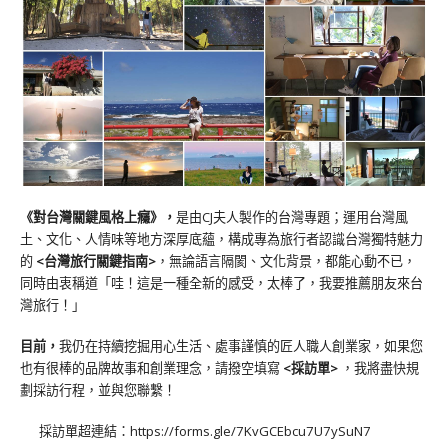
《對台灣關鍵風格上癮》
，
是由CJ夫人製作的台灣專題；運用台灣風
土、文化、人情味等地方深厚底蘊，構成專為旅行者認識台灣獨特魅力
的
<台灣旅行關鍵指南>
，無論語言隔閡、文化背景，都能心動不已，
同時由衷稱道「哇！這是一種全新的感受，太棒了，我要推薦朋友來台
灣旅行！」
目前，
我仍在持續挖掘用心生活、處事謹慎的匠人職人創業家，如果您
也有很棒的品牌故事和創業理念，請撥空填寫
<
採訪單
>
，我將盡快規
劃採訪行程，並與您聯繫！
採訪單超連結：
https://forms.gle/7KvGCEbcu7U7ySuN7