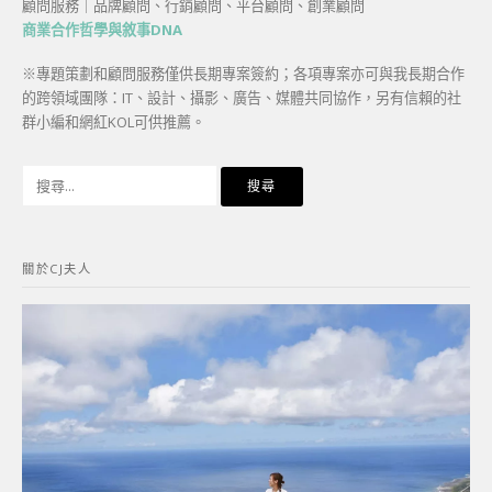
顧問服務｜品牌顧問、行銷顧問、平台顧問、創業顧問
商業合作哲學與敘事DNA
※專題策劃和顧問服務僅供長期專案簽約；各項專案亦可與我長期合作
的跨領域團隊：IT、設計、攝影、廣告、媒體共同協作，另有信賴的社
群小編和網紅KOL可供推薦。
搜
尋
關
鍵
關於CJ夫人
字: