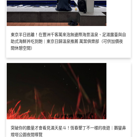
東京半日逃離！在豐洲千客萬來泡無邊際海景溫泉、足湯露臺與自
助式海鮮丼吃到飽｜東京日歸溫泉推薦 萬葉俱樂部（可供加價夜
間休憩空間）
突破你的膽量才會看見滿天星斗！恆春墾丁不一樣的夜遊｜鵝鑾鼻
燈塔公園夜間導覽