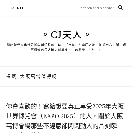
Skip
MENU
to
content
。CJ夫人。
關於當代文化體驗採集與紀錄的一切。「目前正在旅居各地，挖掘用心生活、處
事謹慎的匠人職人創業家，一起共榮、共好！」
標籤:
大阪萬博值得嗎
你會喜歡的！寫給想要真正享受2025年大阪
世界博覽會（EXPO 2025）的人，關於大阪
萬博會場那些不經意卻閃閃動人的片刻瞬