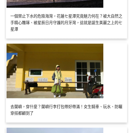
一個禁止下水的危險海灣，花蓮七星潭究竟魅力何在？被大自然之
手精心雕琢、被星辰日月守護的月牙灣，這就是誕生美麗之上的七
星潭
去蘭嶼，穿什麼？蘭嶼行李打包帶好帶滿！女生騎車、玩水、防曬
穿搭都顧到了