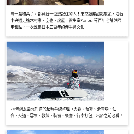
每一盒和菓子，都藏著一位想記住的人！東京銀座甜點散策，沿著
中央通走進木村家、空也、虎屋、資生堂Parlour等百年老舖與限
定甜點，一次匯集日本五百年的伴手禮文化
70條網友最想知道的超精華總整理（天數、預算、滑雪場、住
宿、交通、雪票、教練、裝備、餐廳、行李打包）出發之前必看！