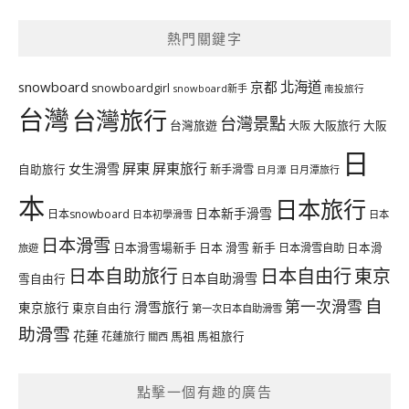
熱門關鍵字
北海道
snowboard
京都
snowboardgirl
snowboard新手
南投旅行
台灣
台灣旅行
台灣景點
台灣旅遊
大阪旅行
大阪
大阪
日
屏東
屏東旅行
女生滑雪
自助旅行
新手滑雪
日月潭旅行
日月潭
本
日本旅行
日本新手滑雪
日本snowboard
日本初學滑雪
日本
日本滑雪
日本滑雪場新手
日本 滑雪 新手
日本滑雪自助
日本滑
旅遊
日本自由行
日本自助旅行
東京
日本自助滑雪
雪自由行
自
第一次滑雪
滑雪旅行
東京旅行
東京自由行
第一次日本自助滑雪
助滑雪
花蓮
馬祖
花蓮旅行
馬祖旅行
關西
點擊一個有趣的廣告