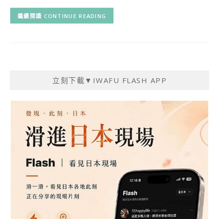
CONTINUE READING
立刻下載▼IWAFU FLASH APP