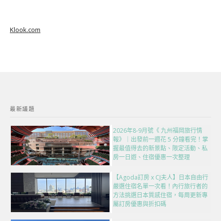
Klook.com
最新議題
2026年8-9月號《 九州福岡旅行情
報》｜出發前一週花 5 分鐘看完！掌
握最值得去的新景點、限定活動、私
房一日遊、住宿優惠一次整理
【Agoda訂房 x CJ夫人】日本自由行
嚴選住宿名單一次看！內行旅行者的
方法挑選日本質感住宿，每周更新專
屬訂房優惠與折扣碼