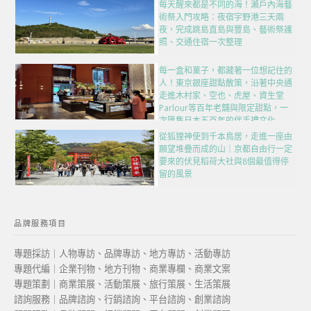
每天醒來都是不同的海！瀨戶內海藝
術祭入門攻略：夜宿宇野港三天兩
夜，完成跳島直島與豐島、藝術祭護
照、交通住宿一次整理
每一盒和菓子，都藏著一位想記住的
人！東京銀座甜點散策，沿著中央通
走進木村家、空也、虎屋、資生堂
Parlour等百年老舖與限定甜點，一
次匯集日本五百年的伴手禮文化
從狐狸神使到千本鳥居，走進一座由
願望堆疊而成的山｜京都自由行一定
要來的伏見稻荷大社與8個最值得停
留的風景
品牌服務項目
專題採訪｜人物專訪、品牌專訪、地方專訪、活動專訪
專題代編｜企業刊物、地方刊物、商業專欄、商業文案
專題策劃｜商業策展、活動策展、旅行策展、生活策展
諮詢服務｜品牌諮詢、行銷諮詢、平台諮詢、創業諮詢