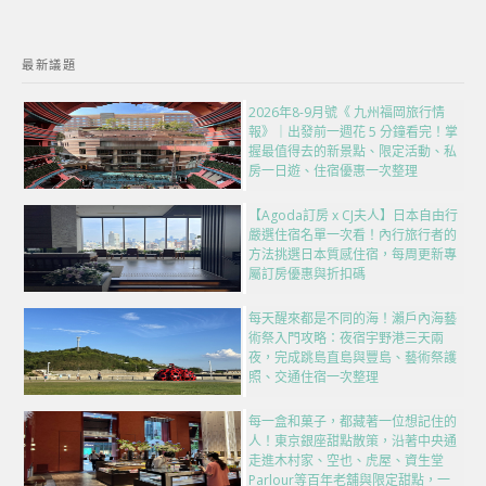
最新議題
2026年8-9月號《 九州福岡旅行情
報》｜出發前一週花 5 分鐘看完！掌
握最值得去的新景點、限定活動、私
房一日遊、住宿優惠一次整理
【Agoda訂房 x CJ夫人】日本自由行
嚴選住宿名單一次看！內行旅行者的
方法挑選日本質感住宿，每周更新專
屬訂房優惠與折扣碼
每天醒來都是不同的海！瀨戶內海藝
術祭入門攻略：夜宿宇野港三天兩
夜，完成跳島直島與豐島、藝術祭護
照、交通住宿一次整理
每一盒和菓子，都藏著一位想記住的
人！東京銀座甜點散策，沿著中央通
走進木村家、空也、虎屋、資生堂
Parlour等百年老舖與限定甜點，一