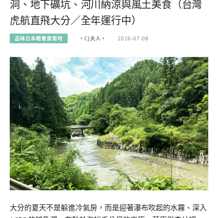
洞、地下礦坑、河川納涼與風土美食（台灣
虎航直飛大分／全年運行中）
品味日本輕奢度假地
。CJ夫人。
2026-07-08
大分的夏天不是躲進冷氣房，而是迎著瀑布吹起的水霧、深入