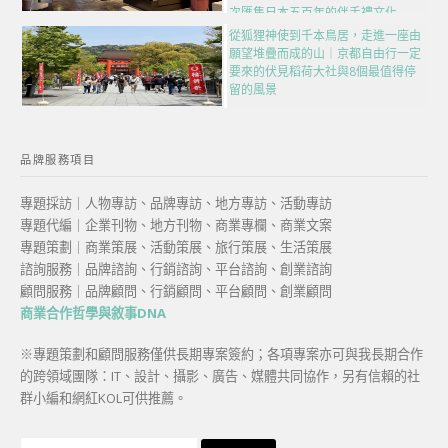
次匯集日本五百年的伴手禮文化
從狐狸神使到千本鳥居，走進一座由
願望堆疊而成的山｜京都自由行一定
要來的伏見稻荷大社與8個最值得停
留的風景
品牌服務項目
專題採訪｜人物專訪、品牌專訪、地方專訪、活動專訪
專題代編｜企業刊物、地方刊物、商業專欄、商業文案
專題策劃｜商業策展、活動策展、旅行策展、生活策展
諮詢服務｜品牌諮詢、行銷諮詢、平台諮詢、創業諮詢
顧問服務｜品牌顧問、行銷顧問、平台顧問、創業顧問
商業合作哲學與敘事DNA
※專題策劃和顧問服務僅供長期專案簽約；各項專案亦可與我長期合作
的跨領域團隊：IT、設計、攝影、廣告、媒體共同協作，另有信賴的社
群小編和網紅KOL可供推薦。
搜