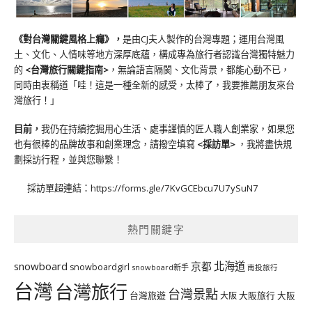
《對台灣關鍵風格上癮》
，
是由CJ夫人製作的台灣專題；運用台灣風
土、文化、人情味等地方深厚底蘊，構成專為旅行者認識台灣獨特魅力
的
<台灣旅行關鍵指南>
，無論語言隔閡、文化背景，都能心動不已，
同時由衷稱道「哇！這是一種全新的感受，太棒了，我要推薦朋友來台
灣旅行！」
目前，
我仍在持續挖掘用心生活、處事謹慎的匠人職人創業家，如果您
也有很棒的品牌故事和創業理念，請撥空填寫
<
採訪單
>
，我將盡快規
劃採訪行程，並與您聯繫！
採訪單超連結：
https://forms.gle/7KvGCEbcu7U7ySuN7
熱門關鍵字
北海道
snowboard
京都
snowboardgirl
snowboard新手
南投旅行
台灣
台灣旅行
台灣景點
台灣旅遊
大阪旅行
大阪
大阪