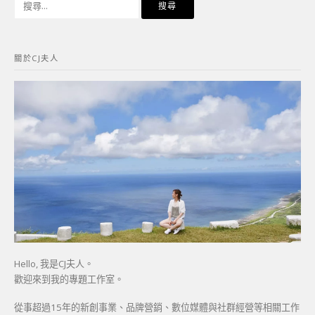
尋
關
鍵
關於CJ夫人
字:
Hello, 我是CJ夫人。
歡迎來到我的專題工作室。
從事超過15年的新創事業、品牌營銷、數位媒體與社群經營等相關工作