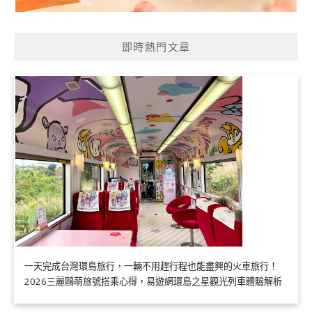
即時熱門文章
一天完成台灣環島旅行，一輛不用趕行程也能盡興的火車旅行！
2026三麗鷗萌旅號搭乘心得，易遊網環島之星觀光列車體驗解析