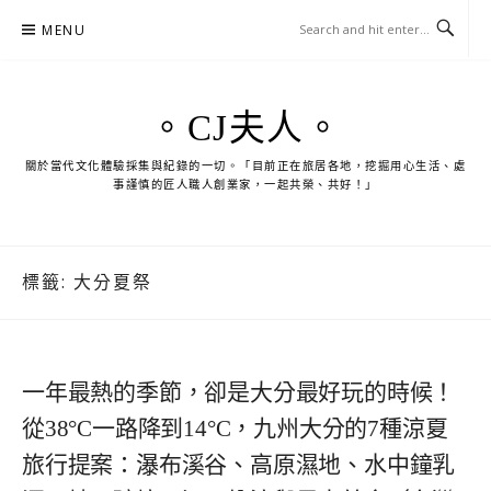
Skip
MENU
to
content
。CJ夫人。
關於當代文化體驗採集與紀錄的一切。「目前正在旅居各地，挖掘用心生活、處
事謹慎的匠人職人創業家，一起共榮、共好！」
標籤:
大分夏祭
一年最熱的季節，卻是大分最好玩的時候！
從38°C一路降到14°C，九州大分的7種涼夏
旅行提案：瀑布溪谷、高原濕地、水中鐘乳