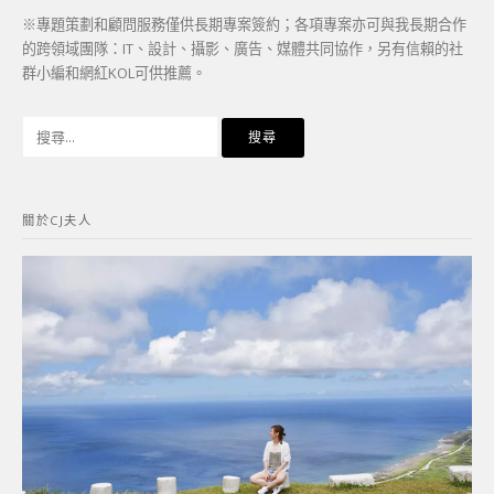
※專題策劃和顧問服務僅供長期專案簽約；各項專案亦可與我長期合作
的跨領域團隊：IT、設計、攝影、廣告、媒體共同協作，另有信賴的社
群小編和網紅KOL可供推薦。
搜
尋
關
鍵
關於CJ夫人
字: