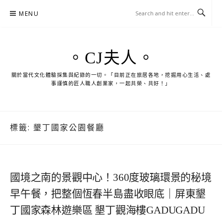
Skip
MENU
to
content
。CJ夫人。
關於當代文化體驗採集與紀錄的一切。「目前正在旅居各地，挖掘用心生活、處
事謹慎的匠人職人創業家，一起共榮、共好！」
標籤:
墾丁國家公園餐廳
國境之南的景觀中心！360度玻璃環景的秘境
早午餐，把整個恆春半島盡收眼底｜屏東墾
丁國家森林遊樂區 墾丁觀海樓GADUGADU