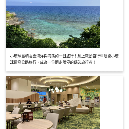
小琉球島嶼友善海洋與海龜的一日旅行！騎上電動自行車展開小琉
球環島公路旅行，成為一位隨走隨停的低碳旅行者！