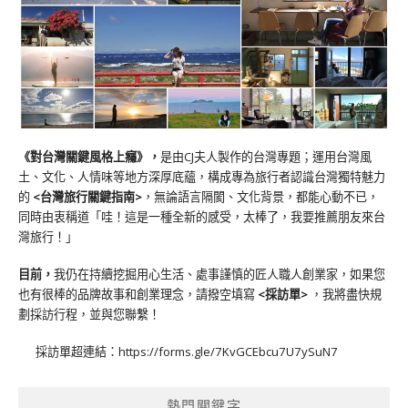
《對台灣關鍵風格上癮》
，
是由CJ夫人製作的台灣專題；運用台灣風
土、文化、人情味等地方深厚底蘊，構成專為旅行者認識台灣獨特魅力
的
<台灣旅行關鍵指南>
，無論語言隔閡、文化背景，都能心動不已，
同時由衷稱道「哇！這是一種全新的感受，太棒了，我要推薦朋友來台
灣旅行！」
目前，
我仍在持續挖掘用心生活、處事謹慎的匠人職人創業家，如果您
也有很棒的品牌故事和創業理念，請撥空填寫
<
採訪單
>
，我將盡快規
劃採訪行程，並與您聯繫！
採訪單超連結：
https://forms.gle/7KvGCEbcu7U7ySuN7
熱門關鍵字