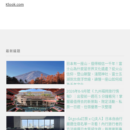
Klook.com
最新議題
日本有一座山，值得相信一千年！富
士山為什麼是世界文化遺產？從火山
信仰、登山朝聖、淺間神社、富士五
湖到北齋浮世繪，讀懂一座山如何成
為千年文化
2026年8-9月號《 九州福岡旅行情
報》｜出發前一週花 5 分鐘看完！掌
握最值得去的新景點、限定活動、私
房一日遊、住宿優惠一次整理
【Agoda訂房 x CJ夫人】日本自由行
嚴選住宿名單一次看！內行旅行者的
方法挑選日本質感住宿，每周更新專