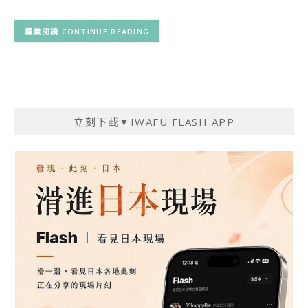
CONTINUE READING
立刻下載▼IWAFU FLASH APP