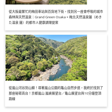
從大阪最繁忙的梅田車站與百貨地下街，找到另一座會呼吸的城市
森林與天然溫泉｜Grand Green Osaka × 梅北天然溫泉蓮（めき
た温泉 蓮）的都市人健康調理提案
從嵐山河谷到山巔！尋著嵐山公園的龜山自然步道，我終於找到了
那座秘密高台！京都嵐山 嵐峽展望台／龜山展望台與10分鐘登頂
路線