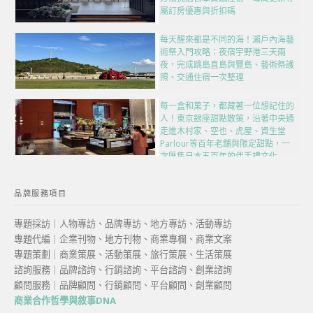
屬訂房優惠與折扣碼
每天醒來都是不同的海！瀨戶內海藝
術祭入門攻略：夜宿宇野港三天兩
夜，完成跳島直島與豐島、藝術祭護
照、交通住宿一次整理
每一盒和菓子，都藏著一位想記住的
人！東京銀座甜點散策，沿著中央通
走進木村家、空也、虎屋、資生堂
Parlour等百年老舖與限定甜點，一
次匯集日本五百年的伴手禮文化
品牌服務項目
專題採訪｜人物專訪、品牌專訪、地方專訪、活動專訪
專題代編｜企業刊物、地方刊物、商業專欄、商業文案
專題策劃｜商業策展、活動策展、旅行策展、生活策展
諮詢服務｜品牌諮詢、行銷諮詢、平台諮詢、創業諮詢
顧問服務｜品牌顧問、行銷顧問、平台顧問、創業顧問
商業合作哲學與敘事DNA