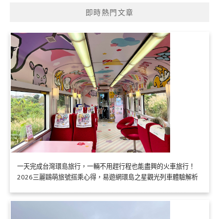
即時熱門文章
一天完成台灣環島旅行，一輛不用趕行程也能盡興的火車旅行！
2026三麗鷗萌旅號搭乘心得，易遊網環島之星觀光列車體驗解析