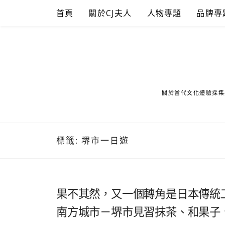
Skip
首頁
關於CJ夫人
人物專題
品牌專
to
content
關於當代文化體驗採集
標籤:
堺市一日遊
果不其然，又一個轉角是日本傳統
南方城市－堺市見習抹茶、和果子