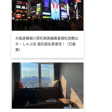
大阪道頓堀川旁的涮涮鍋壽喜燒吃到飽は
や・しゃぶ兆 我的朋友真會找！（已歇
業）