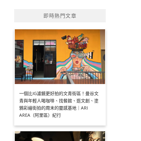
即時熱門文章
一個比IG濾鏡更好拍的文青街區！曼谷文
青與年輕人喝咖啡、找餐館、逛文創、塗
鴉彩繪街拍的周末的靈感基地｜ARI
AREA（阿里區）紀行