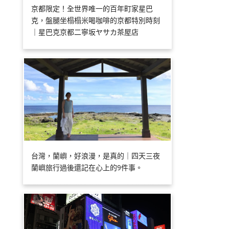
京都限定！全世界唯一的百年町家星巴
克，盤腿坐榻榻米喝咖啡的京都特別時刻
｜星巴克京都二寧坂ヤサカ茶屋店
台灣，蘭嶼，好浪漫，是真的｜四天三夜
蘭嶼旅行過後還記在心上的9件事。