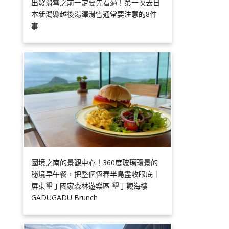
出發滑雪之前一定要先看過！第一次去日
本新潟縣越後湯澤滑雪通常要注意的8件
事
國境之南的景觀中心！360度玻璃環景的
秘境早午餐，把整個恆春半島盡收眼底｜
屏東墾丁國家森林遊樂區 墾丁觀海樓
GADUGADU Brunch