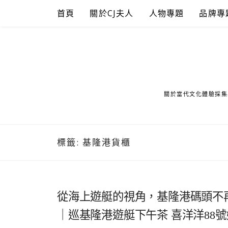
Skip
首頁
關於CJ夫人
人物專題
品牌專
to
content
關於當代文化體驗採集
標籤:
基隆港貨櫃
從海上遊艇的視角，基隆港碼頭不
｜巡基隆港遊艇下午茶 喜洋洋88