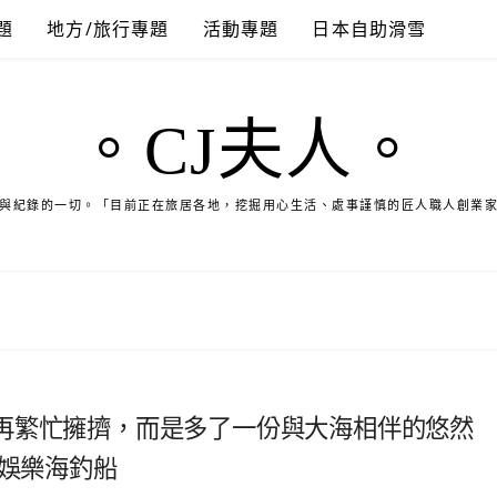
題
地方/旅行專題
活動專題
日本自助滑雪
。CJ夫人。
與紀錄的一切。「目前正在旅居各地，挖掘用心生活、處事謹慎的匠人職人創業
再繁忙擁擠，而是多了一份與大海相伴的悠然
號娛樂海釣船