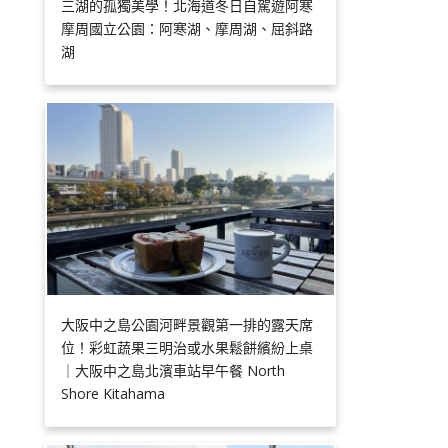
三湖的孤獨美學！北海道冬日自駕遊阿寒
摩周國立公園：阿寒湖、摩周湖、屈斜路
湖
大阪中之島公園河畔景觀第一排的露天席
位！彩虹蔬果三明治或水果鬆餅繽紛上桌
｜大阪中之島北濱車站早午餐 North
Shore Kitahama