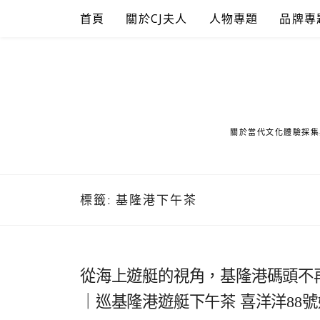
Skip
首頁
關於CJ夫人
人物專題
品牌專
to
content
關於當代文化體驗採集
標籤:
基隆港下午茶
從海上遊艇的視角，基隆港碼頭不
｜巡基隆港遊艇下午茶 喜洋洋88