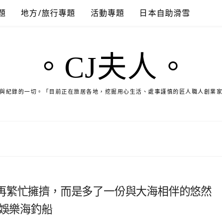
題
地方/旅行專題
活動專題
日本自助滑雪
。CJ夫人。
與紀錄的一切。「目前正在旅居各地，挖掘用心生活、處事謹慎的匠人職人創業
再繁忙擁擠，而是多了一份與大海相伴的悠然
號娛樂海釣船