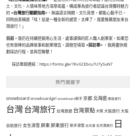
土、文化、人情味等地方深厚底蘊，構成專為旅行者認識台灣獨特魅力
的
<台灣旅行關鍵指南>
，無論語言隔閡、文化背景，都能心動不已，
同時由衷稱道「哇！這是一種全新的感受，太棒了，我要推薦朋友來台
灣旅行！」
目前，
我仍在持續挖掘用心生活、處事謹慎的匠人職人創業家，如果您
也有很棒的品牌故事和創業理念，請撥空填寫
<
採訪單
>
，我將盡快規
劃採訪行程，並與您聯繫！
採訪單超連結：
https://forms.gle/7KvGCEbcu7U7ySuN7
熱門關鍵字
北海道
snowboard
京都
snowboardgirl
snowboard新手
南投旅行
台灣
台灣旅行
台灣景點
台灣旅遊
大阪旅行
大阪
大阪
日
屏東
屏東旅行
女生滑雪
自助旅行
新手滑雪
日月潭旅行
日月潭