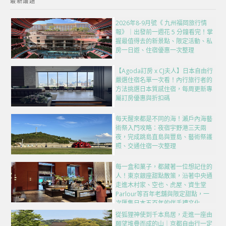
最新議題
2026年8-9月號《 九州福岡旅行情
報》｜出發前一週花 5 分鐘看完！掌
握最值得去的新景點、限定活動、私
房一日遊、住宿優惠一次整理
【Agoda訂房 x CJ夫人】日本自由行
嚴選住宿名單一次看！內行旅行者的
方法挑選日本質感住宿，每周更新專
屬訂房優惠與折扣碼
每天醒來都是不同的海！瀨戶內海藝
術祭入門攻略：夜宿宇野港三天兩
夜，完成跳島直島與豐島、藝術祭護
照、交通住宿一次整理
每一盒和菓子，都藏著一位想記住的
人！東京銀座甜點散策，沿著中央通
走進木村家、空也、虎屋、資生堂
Parlour等百年老舖與限定甜點，一
次匯集日本五百年的伴手禮文化
從狐狸神使到千本鳥居，走進一座由
願望堆疊而成的山｜京都自由行一定