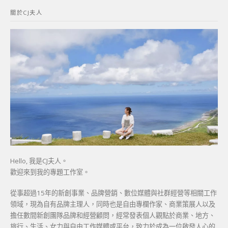
鍵
關於CJ夫人
字:
Hello, 我是CJ夫人。
歡迎來到我的專題工作室。
從事超過15年的新創事業、品牌營銷、數位媒體與社群經營等相關工作
領域，現為自有品牌主理人，同時也是自由專欄作家、商業策展人以及
擔任數間新創團隊品牌和經營顧問，經常發表個人觀點於商業、地方、
旅行、生活、女力與自由工作媒體或平台，致力於成為一位啟發人心的