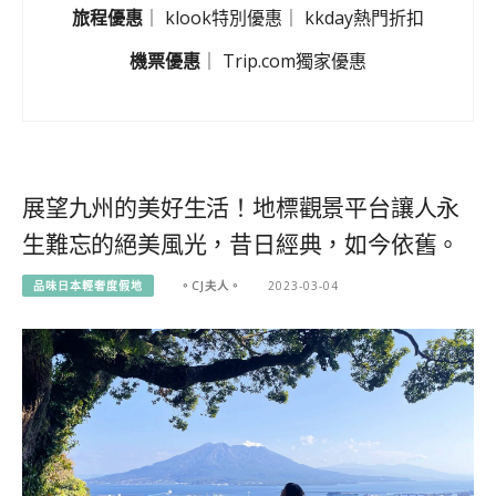
旅程優惠
｜
klook特別優惠
｜
kkday熱門折扣
機票優惠
｜
Trip.com獨家優惠
展望九州的美好生活！地標觀景平台讓人永
生難忘的絕美風光，昔日經典，如今依舊。
品味日本輕奢度假地
。CJ夫人。
2023-03-04