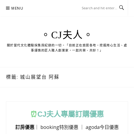
Skip
MENU
to
content
。CJ夫人。
關於當代文化體驗採集與紀錄的一切。「目前正在旅居各地，挖掘用心生活、處
事謹慎的匠人職人創業家，一起共榮、共好！」
標籤:
城山展望台 阿蘇
⏰
CJ
夫人專屬訂購優惠
訂房優惠
｜
booking特別優惠
｜
agoda今日優惠