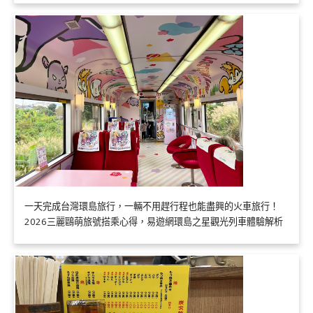
一天完成台灣環島旅行，一輛不用趕行程也能盡興的火車旅行！
2026三麗鷗萌旅號搭乘心得，易遊網環島之星觀光列車體驗解析