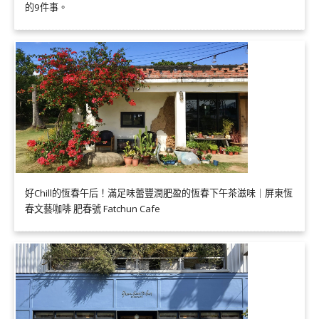
的9件事。
好Chill的恆春午后！滿足味蕾豐潤肥盈的恆春下午茶滋味｜屏東恆
春文藝咖啡 肥春號 Fatchun Cafe