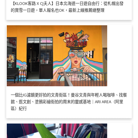
【KLOOK客路 X CJ夫人】日本北海道一日遊自由行：從札幌出發
的賞雪一日遊，單人報名也OK，最新上線推薦總整理
一個比IG濾鏡更好拍的文青街區！曼谷文青與年輕人喝咖啡、找餐
館、逛文創、塗鴉彩繪街拍的周末的靈感基地｜ARI AREA（阿里
區）紀行