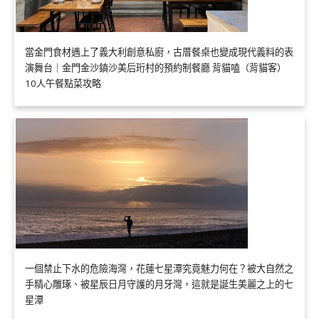
當金門食材遇上了義大利創意私廚，古厝餐桌也變成現代義料的表
演舞台｜金門金沙鎮沙美后珩村的預約制餐廳 背貓嗑（背貓客）
10人午餐點菜攻略
一個禁止下水的危險海灣，花蓮七星潭究竟魅力何在？被大自然之
手精心雕琢、被星辰日月守護的月牙灣，這就是誕生美麗之上的七
星潭