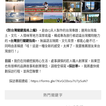
《對台灣關鍵風格上癮》
，
是由CJ夫人製作的台灣專題；運用台灣風
土、文化、人情味等地方深厚底蘊，構成專為旅行者認識台灣獨特魅力
的
<台灣旅行關鍵指南>
，無論語言隔閡、文化背景，都能心動不已，
同時由衷稱道「哇！這是一種全新的感受，太棒了，我要推薦朋友來台
灣旅行！」
目前，
我仍在持續挖掘用心生活、處事謹慎的匠人職人創業家，如果您
也有很棒的品牌故事和創業理念，請撥空填寫
<
採訪單
>
，我將盡快規
劃採訪行程，並與您聯繫！
採訪單超連結：
https://forms.gle/7KvGCEbcu7U7ySuN7
熱門關鍵字