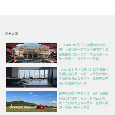
最新議題
2026年8-9月號《 九州福岡旅行情
報》｜出發前一週花 5 分鐘看完！掌
握最值得去的新景點、限定活動、私
房一日遊、住宿優惠一次整理
【Agoda訂房 x CJ夫人】日本自由行
嚴選住宿名單一次看！內行旅行者的
方法挑選日本質感住宿，每周更新專
屬訂房優惠與折扣碼
每天醒來都是不同的海！瀨戶內海藝
術祭入門攻略：夜宿宇野港三天兩
夜，完成跳島直島與豐島、藝術祭護
照、交通住宿一次整理