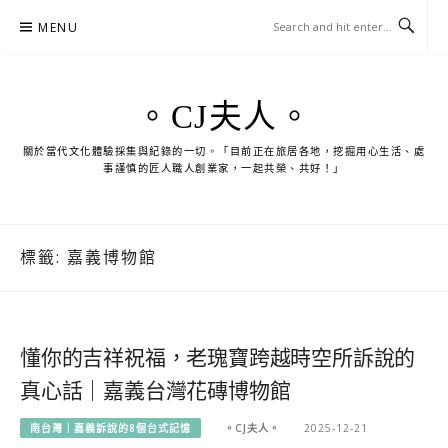
Skip
MENU
to
content
。CJ夫人。
關於當代文化體驗採集與紀錄的一切。「目前正在旅居各地，挖掘用心生活、處
事謹慎的匠人職人創業家，一起共榮、共好！」
標籤:
嘉義博物館
懂你的吉祥祝福，老瑰寶跨越時空所訴說的
真心話｜嘉義台灣花磚博物館
南台灣｜嘉義訴說的8個台式記憶
。CJ夫人。
2025-12-21