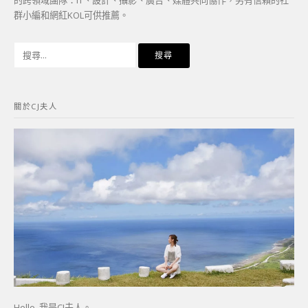
的跨領域團隊：IT、設計、攝影、廣告、媒體共同協作，另有信賴的社
群小編和網紅KOL可供推薦。
搜
尋
關
鍵
關於CJ夫人
字:
Hello, 我是CJ夫人。