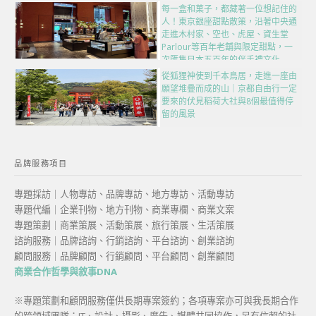
每一盒和菓子，都藏著一位想記住的
人！東京銀座甜點散策，沿著中央通
走進木村家、空也、虎屋、資生堂
Parlour等百年老舖與限定甜點，一
次匯集日本五百年的伴手禮文化
從狐狸神使到千本鳥居，走進一座由
願望堆疊而成的山｜京都自由行一定
要來的伏見稻荷大社與8個最值得停
留的風景
品牌服務項目
專題採訪｜人物專訪、品牌專訪、地方專訪、活動專訪
專題代編｜企業刊物、地方刊物、商業專欄、商業文案
專題策劃｜商業策展、活動策展、旅行策展、生活策展
諮詢服務｜品牌諮詢、行銷諮詢、平台諮詢、創業諮詢
顧問服務｜品牌顧問、行銷顧問、平台顧問、創業顧問
商業合作哲學與敘事DNA
※專題策劃和顧問服務僅供長期專案簽約；各項專案亦可與我長期合作