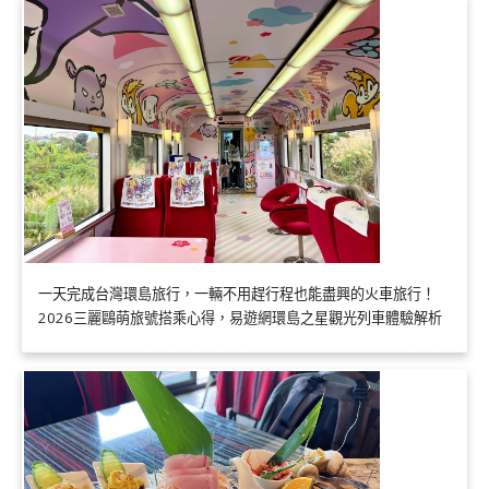
一天完成台灣環島旅行，一輛不用趕行程也能盡興的火車旅行！
2026三麗鷗萌旅號搭乘心得，易遊網環島之星觀光列車體驗解析