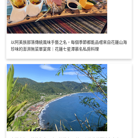
以阿美族部落傳統風味手藝之名，每個季節都能品嚐來自花蓮山海
珍味的澎湃無菜單宴席｜花蓮七星潭慕名私房料理