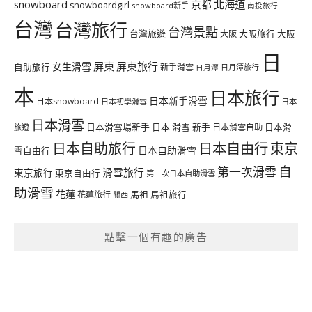
北海道
snowboard
京都
snowboardgirl
snowboard新手
南投旅行
台灣
台灣旅行
台灣景點
台灣旅遊
大阪旅行
大阪
大阪
日
屏東
屏東旅行
女生滑雪
自助旅行
新手滑雪
日月潭旅行
日月潭
本
日本旅行
日本新手滑雪
日本snowboard
日本初學滑雪
日本
日本滑雪
日本滑雪場新手
日本 滑雪 新手
日本滑雪自助
日本滑
旅遊
日本自由行
日本自助旅行
東京
日本自助滑雪
雪自由行
自
第一次滑雪
滑雪旅行
東京旅行
東京自由行
第一次日本自助滑雪
助滑雪
花蓮
馬祖
花蓮旅行
馬祖旅行
關西
點擊一個有趣的廣告