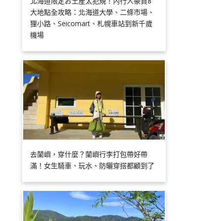
北海道限定お土産太犯規！內行人豪買8
大地點全攻略：北海道大學、二條市場、
狸小路、Seicomart、札幌車站到新千歲
機場
去蘭嶼，穿什麼？蘭嶼行李打包帶好帶
滿！女生騎車、玩水、防曬穿搭都顧到了