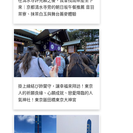
在清水寺許完願之後，我會找間茶屋坐下
來｜京都清水寺旁的朝日坂午餐推薦 音羽
茶寮、抹茶白玉與舞台蕎麥體驗
掛上縁結び鈴蘭守，讓幸福來拜訪！東京
人的祈願良緣、心願成就、戀愛降臨的人
氣神社！東京飯田橋東京大神宮