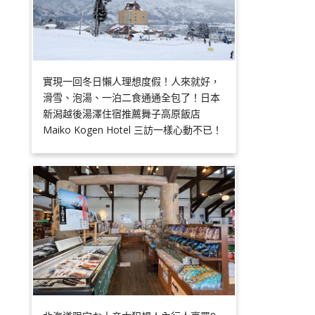
實現一回冬日懶人理想度假！人來就好，
滑雪、泡湯、一泊二食通通全包了！日本
新潟越後湯澤住宿推薦舞子高原飯店
Maiko Kogen Hotel 三訪一樣心動不已！