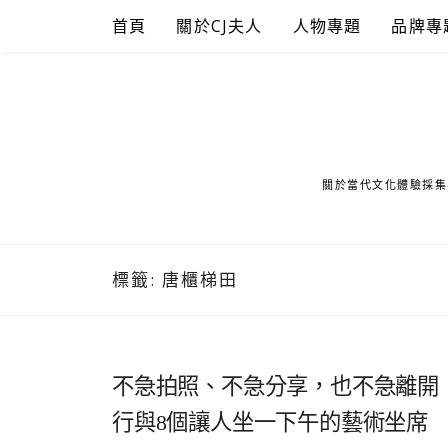
Skip
首頁
關於CJ夫人
人物專題
品牌專
to
content
關於當代文化體驗採集
標籤:
唐櫃梯田
不急拍照、不急分享，也不急離開
行與8個讓人坐一下午的藝術坐席