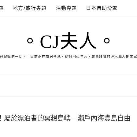
題
地方/旅行專題
活動專題
日本自助滑雪
。CJ夫人。
與紀錄的一切。「目前正在旅居各地，挖掘用心生活、處事謹慎的匠人職人創業
！屬於漂泊者的冥想島嶼－瀨戶內海豐島自由