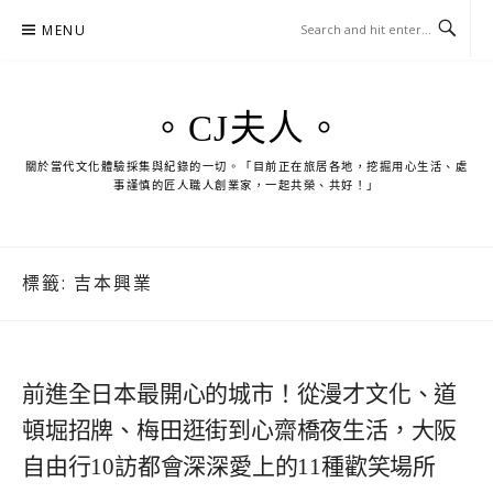
Skip
MENU
to
content
。CJ夫人。
關於當代文化體驗採集與紀錄的一切。「目前正在旅居各地，挖掘用心生活、處
事謹慎的匠人職人創業家，一起共榮、共好！」
標籤:
吉本興業
前進全日本最開心的城市！從漫才文化、道
頓堀招牌、梅田逛街到心齋橋夜生活，大阪
自由行10訪都會深深愛上的11種歡笑場所