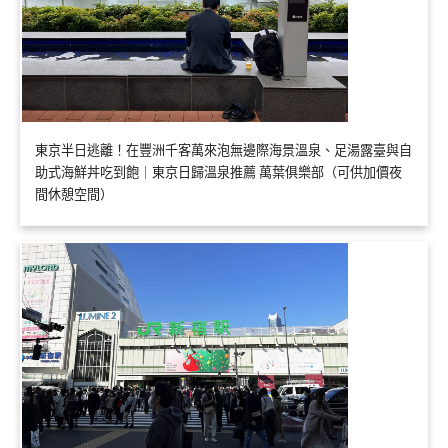
東京半日逃離！在豐洲千客萬來泡無邊際海景溫泉、足湯露臺與自
助式海鮮丼吃到飽｜東京日歸溫泉推薦 萬葉俱樂部（可供加價夜
間休憩空間）