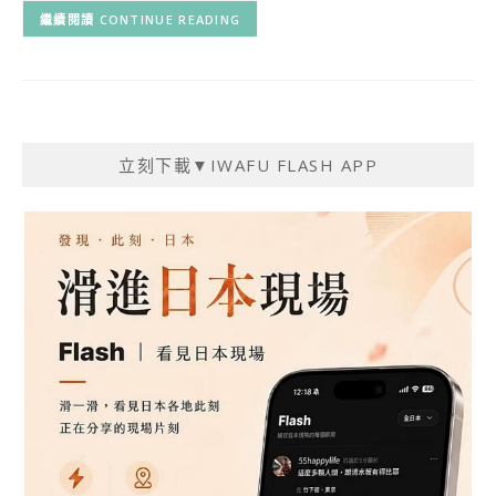
CONTINUE READING
立刻下載▼IWAFU FLASH APP