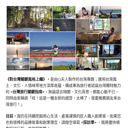
《對台灣關鍵風格上癮》
，
是由CJ夫人製作的台灣專題；運用台灣風
土、文化、人情味等地方深厚底蘊，構成專為旅行者認識台灣獨特魅力
的
<台灣旅行關鍵指南>
，無論語言隔閡、文化背景，都能心動不已，
同時由衷稱道「哇！這是一種全新的感受，太棒了，我要推薦朋友來台
灣旅行！」
目前，
我仍在持續挖掘用心生活、處事謹慎的匠人職人創業家，如果您
也有很棒的品牌故事和創業理念，請撥空填寫
<
採訪單
>
，我將盡快規