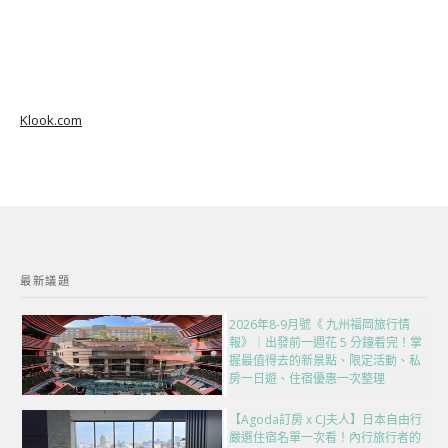
Klook.com
最新議題
2026年8-9月號《 九州福岡旅行情
報》｜出發前一週花 5 分鐘看完！掌
握最值得去的新景點、限定活動、私
房一日遊、住宿優惠一次整理
【Agoda訂房 x CJ夫人】日本自由行
嚴選住宿名單一次看！內行旅行者的