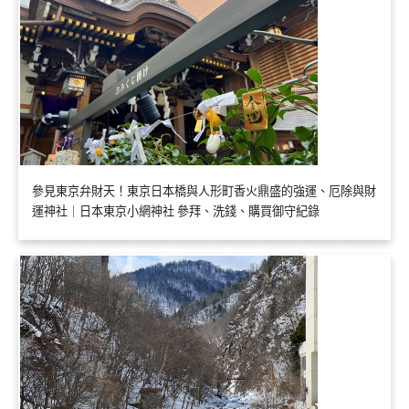
參見東京弁財天！東京日本橋與人形町香火鼎盛的強運、厄除與財
運神社｜日本東京小網神社 參拜、洗錢、購買御守紀錄