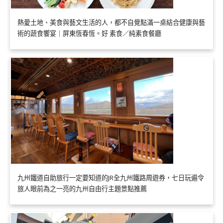
熱愛土地、美食與藝文生活的人，都不自覺點滿一桌結合健康與藝
術的蔬食饗宴｜屏東恆春恆。好 素食／純素食餐廳
九州鐵道自助旅行一定要知道的JR全九州鐵路周遊券，七日玩遍令
旅人眼前為之一亮的九州自由行主題景點推薦