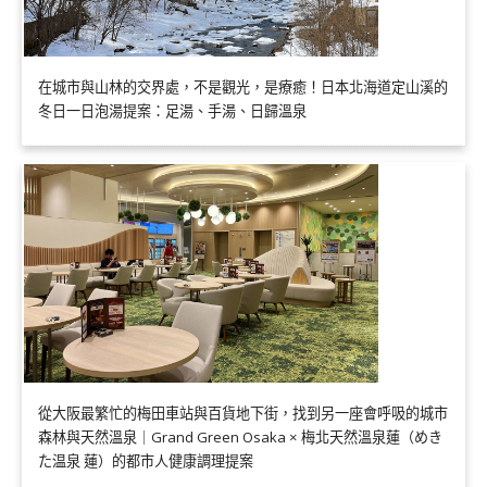
在城市與山林的交界處，不是觀光，是療癒！日本北海道定山溪的
冬日一日泡湯提案：足湯、手湯、日歸溫泉
從大阪最繁忙的梅田車站與百貨地下街，找到另一座會呼吸的城市
森林與天然溫泉｜Grand Green Osaka × 梅北天然溫泉蓮（めき
た温泉 蓮）的都市人健康調理提案