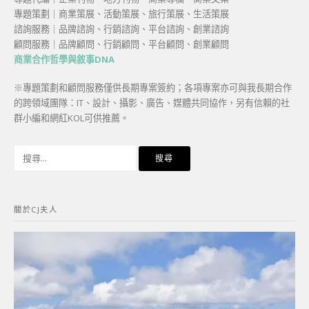
專題策劃｜商業策展、活動策展、旅行策展、生活策展
諮詢服務｜品牌諮詢、行銷諮詢、平台諮詢、創業諮詢
顧問服務｜品牌顧問、行銷顧問、平台顧問、創業顧問
商業合作哲學與敘事DNA
※專題策劃和顧問服務僅供長期專案簽約；各項專案亦可與我長期合作
的跨領域團隊：IT、設計、攝影、廣告、媒體共同協作，另有信賴的社
群小編和網紅KOL可供推薦。
搜
尋
關
鍵
關於CJ夫人
字: