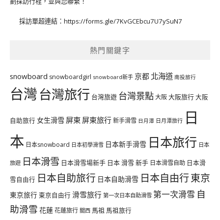
劃採訪行程，並與您聯繫！
採訪單超連結：
https://forms.gle/7KvGCEbcu7U7ySuN7
熱門關鍵字
北海道
snowboard
京都
snowboardgirl
snowboard新手
南投旅行
台灣
台灣旅行
台灣景點
台灣旅遊
大阪旅行
大阪
大阪
日
屏東
屏東旅行
女生滑雪
自助旅行
新手滑雪
日月潭旅行
日月潭
本
日本旅行
日本新手滑雪
日本snowboard
日本初學滑雪
日本
日本滑雪
日本滑雪場新手
日本 滑雪 新手
日本滑雪自助
日本滑
旅遊
日本自由行
日本自助旅行
東京
日本自助滑雪
雪自由行
自
第一次滑雪
滑雪旅行
東京旅行
東京自由行
第一次日本自助滑雪
助滑雪
花蓮
馬祖
花蓮旅行
馬祖旅行
關西