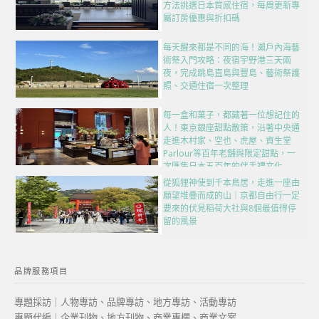
方法挑選日本質感住宿，每周更新專
屬訂房優惠與折扣碼
每天醒來都是不同的海！瀨戶內海藝
術祭入門攻略：夜宿宇野港三天兩
夜，完成跳島直島與豐島、藝術祭護
照、交通住宿一次整理
每一盒和菓子，都藏著一位想記住的
人！東京銀座甜點散策，沿著中央通
走進木村家、空也、虎屋、資生堂
Parlour等百年老舖與限定甜點，一
次匯集日本五百年的伴手禮文化
從狐狸神使到千本鳥居，走進一座由
願望堆疊而成的山｜京都自由行一定
要來的伏見稻荷大社與8個最值得停
留的風景
品牌服務項目
專題採訪｜人物專訪、品牌專訪、地方專訪、活動專訪
專題代編｜企業刊物、地方刊物、商業專欄、商業文案