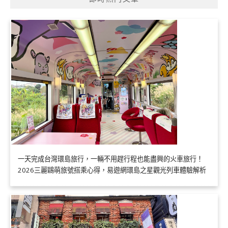
一天完成台灣環島旅行，一輛不用趕行程也能盡興的火車旅行！
2026三麗鷗萌旅號搭乘心得，易遊網環島之星觀光列車體驗解析