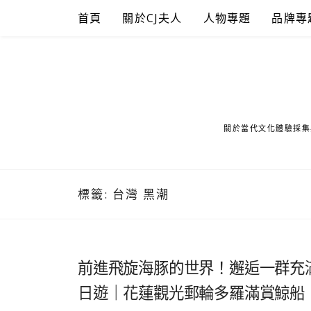
Skip
首頁
關於CJ夫人
人物專題
品牌專
to
content
關於當代文化體驗採集
標籤:
台灣 黑潮
前進飛旋海豚的世界！邂逅一群充
日遊｜花蓮觀光郵輪多羅滿賞鯨船