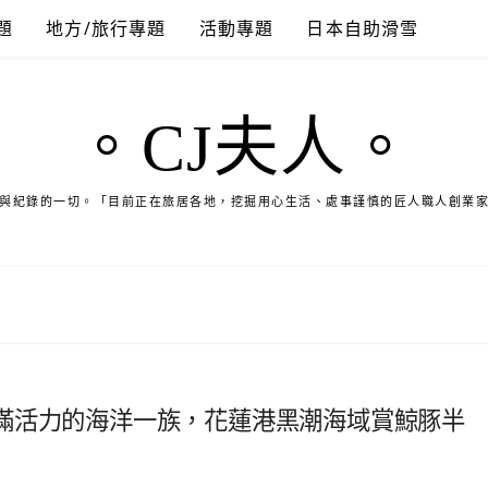
題
地方/旅行專題
活動專題
日本自助滑雪
。CJ夫人。
與紀錄的一切。「目前正在旅居各地，挖掘用心生活、處事謹慎的匠人職人創業
滿活力的海洋一族，花蓮港黑潮海域賞鯨豚半