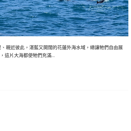
耍、親近彼此，湛藍又開闊的花蓮外海水域，總讓牠們自由展
，這片大海都使牠們充滿…