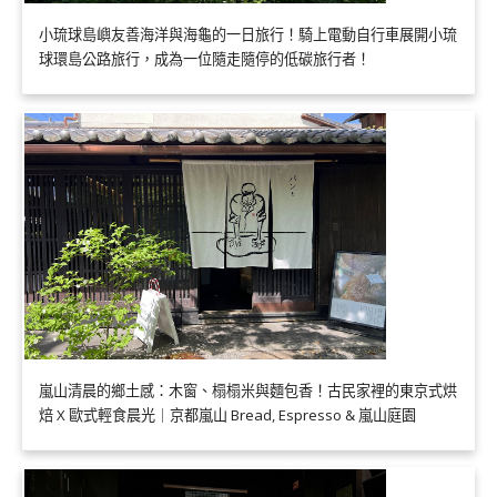
小琉球島嶼友善海洋與海龜的一日旅行！騎上電動自行車展開小琉
球環島公路旅行，成為一位隨走隨停的低碳旅行者！
嵐山清晨的鄉土感：木窗、榻榻米與麵包香！古民家裡的東京式烘
焙 X 歐式輕食晨光｜京都嵐山 Bread, Espresso & 嵐山庭園