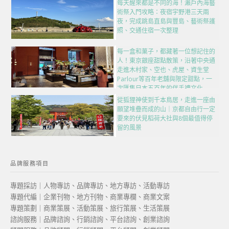
每天醒來都是不同的海！瀨戶內海藝
術祭入門攻略：夜宿宇野港三天兩
夜，完成跳島直島與豐島、藝術祭護
照、交通住宿一次整理
每一盒和菓子，都藏著一位想記住的
人！東京銀座甜點散策，沿著中央通
走進木村家、空也、虎屋、資生堂
Parlour等百年老舖與限定甜點，一
次匯集日本五百年的伴手禮文化
從狐狸神使到千本鳥居，走進一座由
願望堆疊而成的山｜京都自由行一定
要來的伏見稻荷大社與8個最值得停
留的風景
品牌服務項目
專題採訪｜人物專訪、品牌專訪、地方專訪、活動專訪
專題代編｜企業刊物、地方刊物、商業專欄、商業文案
專題策劃｜商業策展、活動策展、旅行策展、生活策展
諮詢服務｜品牌諮詢、行銷諮詢、平台諮詢、創業諮詢