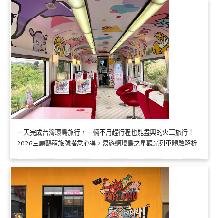
一天完成台灣環島旅行，一輛不用趕行程也能盡興的火車旅行！
2026三麗鷗萌旅號搭乘心得，易遊網環島之星觀光列車體驗解析