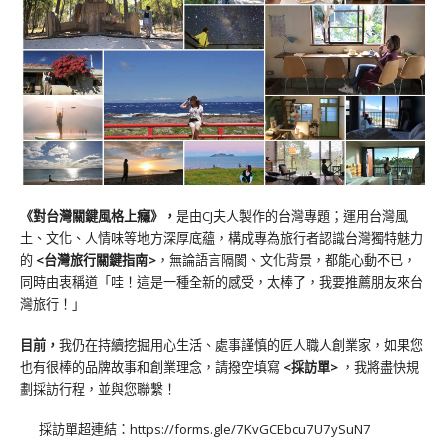
《對台灣關鍵風格上癮》
，
是由CJ夫人製作的台灣專題；運用台灣風
土、文化、人情味等地方深厚底蘊，構成專為旅行者認識台灣獨特魅力
的
<台灣旅行關鍵指南>
，無論語言隔閡、文化背景，都能心動不已，
同時由衷稱道「哇！這是一種全新的感受，太棒了，我要推薦朋友來台
灣旅行！」
目前，
我仍在持續挖掘用心生活、處事謹慎的匠人職人創業家，如果您
也有很棒的品牌故事和創業理念，請撥空填寫
<
採訪單
>
，我將盡快規
劃採訪行程，並與您聯繫！
採訪單超連結：
https://forms.gle/7KvGCEbcu7U7ySuN7