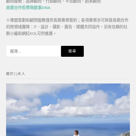
顧問服務｜品牌顧問、行銷顧問、平台顧問、創業顧問
商業合作哲學與敘事DNA
※專題策劃和顧問服務僅供長期專案簽約；各項專案亦可與我長期合作
的跨領域團隊：IT、設計、攝影、廣告、媒體共同協作，另有信賴的社
群小編和網紅KOL可供推薦。
搜
尋
關
鍵
關於CJ夫人
字: