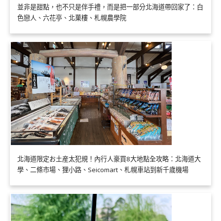
並非是甜點，也不只是伴手禮，而是把一部分北海道帶回家了：白
色戀人、六花亭、北菓樓、札幌農學院
北海道限定お土産太犯規！內行人豪買8大地點全攻略：北海道大
學、二條市場、狸小路、Seicomart、札幌車站到新千歲機場