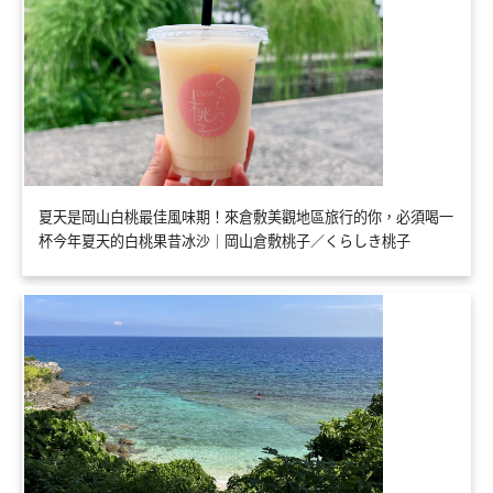
夏天是岡山白桃最佳風味期！來倉敷美觀地區旅行的你，必須喝一
杯今年夏天的白桃果昔冰沙｜岡山倉敷桃子／くらしき桃子