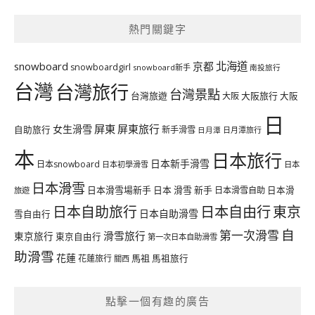
熱門關鍵字
北海道
snowboard
京都
snowboardgirl
snowboard新手
南投旅行
台灣
台灣旅行
台灣景點
台灣旅遊
大阪旅行
大阪
大阪
日
屏東
屏東旅行
女生滑雪
自助旅行
新手滑雪
日月潭旅行
日月潭
本
日本旅行
日本新手滑雪
日本snowboard
日本初學滑雪
日本
日本滑雪
日本滑雪場新手
日本 滑雪 新手
日本滑雪自助
日本滑
旅遊
日本自由行
日本自助旅行
東京
日本自助滑雪
雪自由行
自
第一次滑雪
滑雪旅行
東京旅行
東京自由行
第一次日本自助滑雪
助滑雪
花蓮
馬祖
花蓮旅行
馬祖旅行
關西
點擊一個有趣的廣告