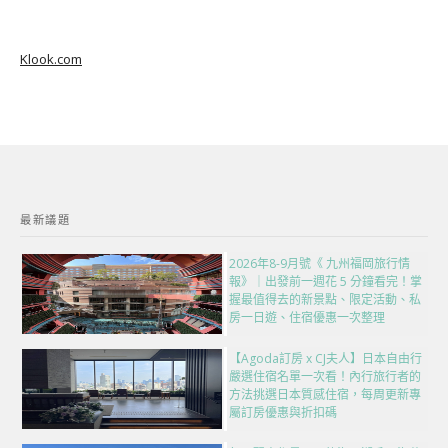
Klook.com
最新議題
2026年8-9月號《 九州福岡旅行情
報》｜出發前一週花 5 分鐘看完！掌
握最值得去的新景點、限定活動、私
房一日遊、住宿優惠一次整理
【Agoda訂房 x CJ夫人】日本自由行
嚴選住宿名單一次看！內行旅行者的
方法挑選日本質感住宿，每周更新專
屬訂房優惠與折扣碼