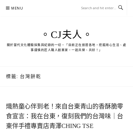
Skip
MENU
to
content
。CJ夫人。
關於當代文化體驗採集與紀錄的一切。「目前正在旅居各地，挖掘用心生活、處
事謹慎的匠人職人創業家，一起共榮、共好！」
標籤:
台灣餅乾
熾熱童心伴到老！來自台東青山的香酥脆零
食宣言：我在台東，復刻我們的台灣味｜台
東伴手禮專賣店青澤CHING TSE