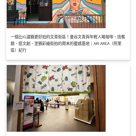
一個比IG濾鏡更好拍的文青街區！曼谷文青與年輕人喝咖啡、找餐
館、逛文創、塗鴉彩繪街拍的周末的靈感基地｜ARI AREA（阿里
區）紀行