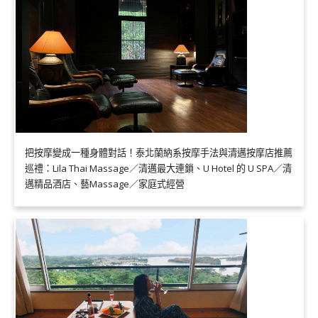
把按摩變成一種身體對話！泰北蘭納系按摩手法與清邁按摩店推薦
巡禮：Lila Thai Massage／清邁最大連鎖、U Hotel 的 U SPA／清
邁精品酒店、藝Massage／家庭式經營