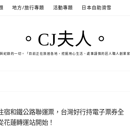
題
地方/旅行專題
活動專題
日本自助滑雪
。CJ夫人。
與紀錄的一切。「目前正在旅居各地，挖掘用心生活、處事謹慎的匠人職人創業
住宿和鐵公路聯運票，台灣好行持電子票券全
從花蓮轉運站開始！