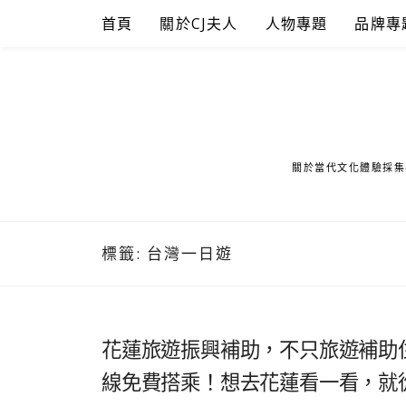
Skip
首頁
關於CJ夫人
人物專題
品牌專
to
content
關於當代文化體驗採集
標籤:
台灣一日遊
花蓮旅遊振興補助，不只旅遊補助
線免費搭乘！想去花蓮看一看，就