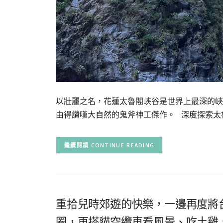
以壯麗之名，花蓮太魯閣峽谷是世界上最深的峽
由得讚嘆大自然的鬼斧神工傑作。 深度探索太
CONTINUE READING
重拾兒時郊遊的快樂，一邊再度將
圈，再搭貓空纜車看風景、吃土雞