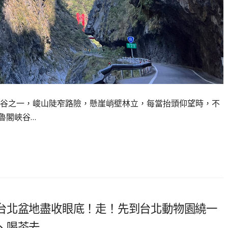
谷之一，峻山陡窄路險，懸崖峭壁林立，每當抬頭仰望時，不
魯閣峽谷…
台北盆地盡收眼底！走！先到台北動物園繞一
、喝茶去