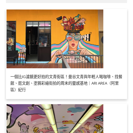
一個比IG濾鏡更好拍的文青街區！曼谷文青與年輕人喝咖啡、找餐
館、逛文創、塗鴉彩繪街拍的周末的靈感基地｜ARI AREA（阿里
區）紀行