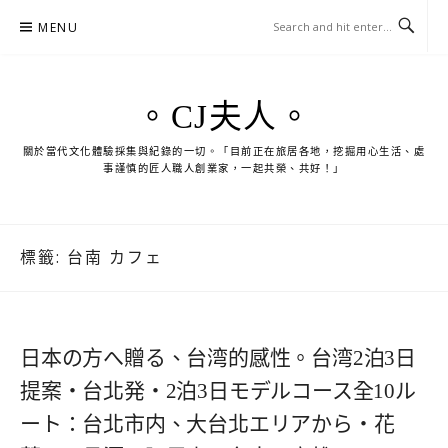
Skip
MENU
to
content
。CJ夫人。
關於當代文化體驗採集與紀錄的一切。「目前正在旅居各地，挖掘用心生活、處
事謹慎的匠人職人創業家，一起共榮、共好！」
標籤:
台南 カフェ
日本の方へ贈る、台湾的感性。台湾2泊3日
提案・台北発・2泊3日モデルコース全10ル
ート：台北市内、大台北エリアから・花