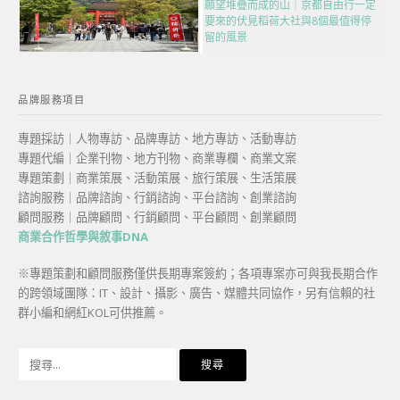
願望堆疊而成的山｜京都自由行一定
要來的伏見稻荷大社與8個最值得停
留的風景
品牌服務項目
專題採訪｜人物專訪、品牌專訪、地方專訪、活動專訪
專題代編｜企業刊物、地方刊物、商業專欄、商業文案
專題策劃｜商業策展、活動策展、旅行策展、生活策展
諮詢服務｜品牌諮詢、行銷諮詢、平台諮詢、創業諮詢
顧問服務｜品牌顧問、行銷顧問、平台顧問、創業顧問
商業合作哲學與敘事DNA
※專題策劃和顧問服務僅供長期專案簽約；各項專案亦可與我長期合作
的跨領域團隊：IT、設計、攝影、廣告、媒體共同協作，另有信賴的社
群小編和網紅KOL可供推薦。
搜
尋
關