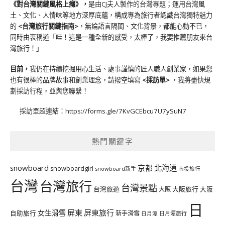
《對台灣關鍵風格上癮》
，
是由CJ夫人製作的台灣專題；運用台灣風
土、文化、人情味等地方深厚底蘊，構成專為旅行者認識台灣獨特魅力
的
<台灣旅行關鍵指南>
，無論語言隔閡、文化背景，都能心動不已，
同時由衷稱道「哇！這是一種全新的感受，太棒了，我要推薦朋友來台
灣旅行！」
目前，
我仍在持續挖掘用心生活、處事謹慎的匠人職人創業家，如果您
也有很棒的品牌故事和創業理念，請撥空填寫
<
採訪單
>
，我將盡快規
劃採訪行程，並與您聯繫！
採訪單超連結：
https://forms.gle/7KvGCEbcu7U7ySuN7
熱門關鍵字
北海道
snowboard
京都
snowboardgirl
snowboard新手
南投旅行
台灣
台灣旅行
台灣景點
台灣旅遊
大阪旅行
大阪
大阪
日
屏東
屏東旅行
女生滑雪
自助旅行
新手滑雪
日月潭旅行
日月潭