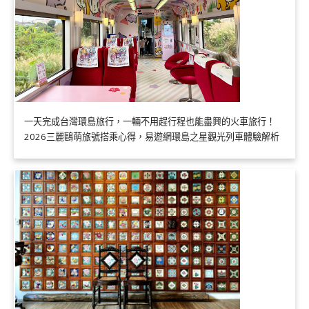
一天完成台灣環島旅行，一輛不用趕行程也能盡興的火車旅行！
2026三麗鷗萌旅號搭乘心得，易遊網環島之星觀光列車體驗解析