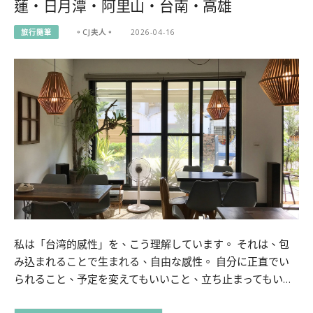
蓮・日月潭・阿里山・台南・高雄
旅行隨筆
。CJ夫人。
2026-04-16
私は「台湾的感性」を、こう理解しています。 それは、包
み込まれることで生まれる、自由な感性。 自分に正直でい
られること、予定を変えてもいいこと、立ち止まってもい…