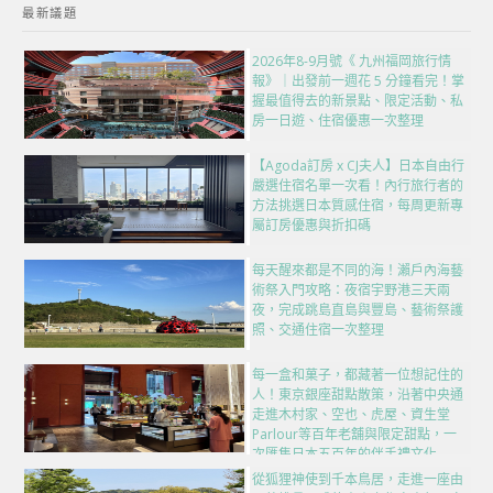
最新議題
2026年8-9月號《 九州福岡旅行情
報》｜出發前一週花 5 分鐘看完！掌
握最值得去的新景點、限定活動、私
房一日遊、住宿優惠一次整理
【Agoda訂房 x CJ夫人】日本自由行
嚴選住宿名單一次看！內行旅行者的
方法挑選日本質感住宿，每周更新專
屬訂房優惠與折扣碼
每天醒來都是不同的海！瀨戶內海藝
術祭入門攻略：夜宿宇野港三天兩
夜，完成跳島直島與豐島、藝術祭護
照、交通住宿一次整理
每一盒和菓子，都藏著一位想記住的
人！東京銀座甜點散策，沿著中央通
走進木村家、空也、虎屋、資生堂
Parlour等百年老舖與限定甜點，一
次匯集日本五百年的伴手禮文化
從狐狸神使到千本鳥居，走進一座由