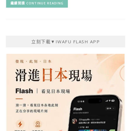
CONTINUE READING
立刻下載▼IWAFU FLASH APP