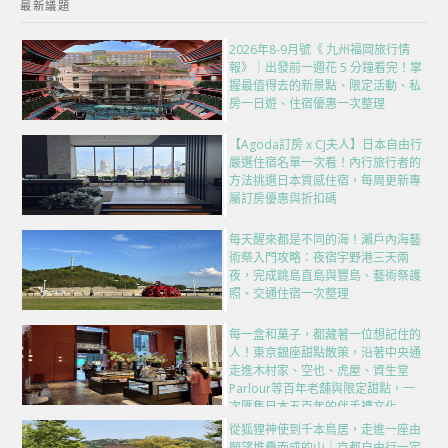
最新議題
2026年8-9月號《 九州福岡旅行情
報》｜出發前一週花 5 分鐘看完！掌
握最值得去的新景點、限定活動、私
房一日遊、住宿優惠一次整理
【Agoda訂房 x CJ夫人】日本自由行
嚴選住宿名單一次看！內行旅行者的
方法挑選日本質感住宿，每周更新專
屬訂房優惠與折扣碼
每天醒來都是不同的海！瀨戶內海藝
術祭入門攻略：夜宿宇野港三天兩
夜，完成跳島直島與豐島、藝術祭護
照、交通住宿一次整理
每一盒和菓子，都藏著一位想記住的
人！東京銀座甜點散策，沿著中央通
走進木村家、空也、虎屋、資生堂
Parlour等百年老舖與限定甜點，一
次匯集日本五百年的伴手禮文化
從狐狸神使到千本鳥居，走進一座由
願望堆疊而成的山｜京都自由行一定