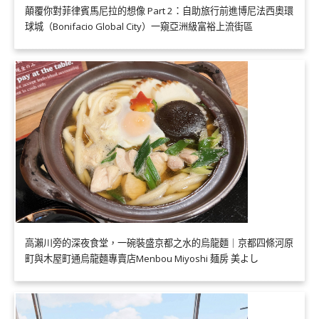
顛覆你對菲律賓馬尼拉的想像 Part 2：自助旅行前進博尼法西奧環
球城（Bonifacio Global City）一窺亞洲級富裕上流街區
高瀨川旁的深夜食堂，一碗裝盛京都之水的烏龍麵｜京都四條河原
町與木屋町通烏龍麵專賣店Menbou Miyoshi 麺房 美よし