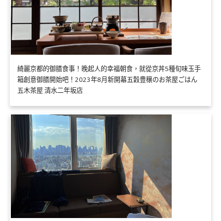
綺麗京都的御膳食事！晚起人的幸福朝食，就從京丼5種旬味玉手
箱創意御膳開始吧！2023年8月新開幕五穀豊穣のお茶屋ごはん
五木茶屋 清水二年坂店