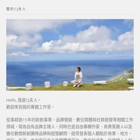
鍵
關於CJ夫人
字:
Hello, 我是CJ夫人。
歡迎來到我的專題工作室。
從事超過15年的新創事業、品牌營銷、數位媒體與社群經營等相關工作
領域，現為自有品牌主理人，同時也是自由專欄作家、商業策展人以及
擔任數間新創團隊品牌和經營顧問，經常發表個人觀點於商業、地方、