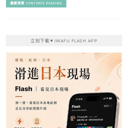
CONTINUE READING
立刻下載▼IWAFU FLASH APP