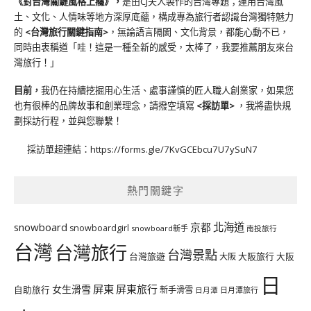
《對台灣關鍵風格上癮》
，
是由CJ夫人製作的台灣專題；運用台灣風
土、文化、人情味等地方深厚底蘊，構成專為旅行者認識台灣獨特魅力
的
<台灣旅行關鍵指南>
，無論語言隔閡、文化背景，都能心動不已，
同時由衷稱道「哇！這是一種全新的感受，太棒了，我要推薦朋友來台
灣旅行！」
目前，
我仍在持續挖掘用心生活、處事謹慎的匠人職人創業家，如果您
也有很棒的品牌故事和創業理念，請撥空填寫
<
採訪單
>
，我將盡快規
劃採訪行程，並與您聯繫！
採訪單超連結：
https://forms.gle/7KvGCEbcu7U7ySuN7
熱門關鍵字
北海道
snowboard
京都
snowboardgirl
snowboard新手
南投旅行
台灣
台灣旅行
台灣景點
台灣旅遊
大阪旅行
大阪
大阪
日
屏東
屏東旅行
女生滑雪
自助旅行
新手滑雪
日月潭旅行
日月潭