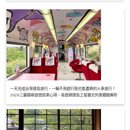
一天完成台灣環島旅行，一輛不用趕行程也能盡興的火車旅行！
2026三麗鷗萌旅號搭乘心得，易遊網環島之星觀光列車體驗解析