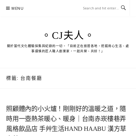
Skip
MENU
to
content
。CJ夫人。
關於當代文化體驗採集與紀錄的一切。「目前正在旅居各地，挖掘用心生活、處
事謹慎的匠人職人創業家，一起共榮、共好！」
標籤:
台南餐廳
照顧體內的小火爐！剛剛好的溫暖之道，隨
時用一壺熱茶暖心、暖身｜台南赤崁樓巷弄
風格飲品店 手艸生活HAND HAABU 漢方草