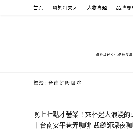
Skip
首頁
關於CJ夫人
人物專題
品牌專
to
content
關於當代文化體驗採集
標籤:
台南虹吸咖啡
晚上七點才營業！來杯迷人浪漫的
｜台南安平巷弄咖啡 裁縫師深夜咖啡館 Ta