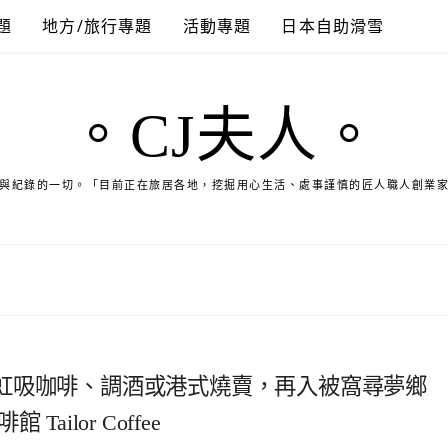
題
地方/旅行專題
活動專題
日本自助滑雪
。CJ夫人。
與紀錄的一切。「目前正在旅居各地，挖掘用心生活、處事謹慎的匠人職人創業
虹吸咖啡、調酒或港式燒賣，再入被窩尋夢鄉
ilor Coffee