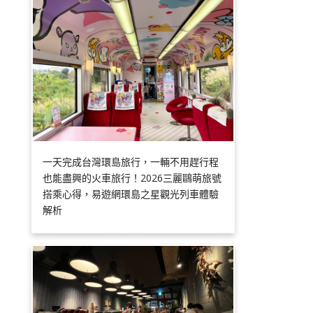
一天完成台灣環島旅行，一輛不用趕行程
也能盡興的火車旅行！2026三麗鷗萌旅號
搭乘心得，易遊網環島之星觀光列車體驗
解析