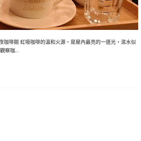
夜咖啡館 虹吸咖啡的溫和火源，是屋內最亮的一道光，滾水似
觀察咖…