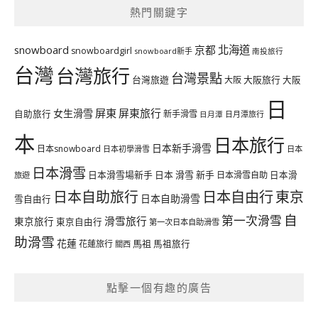
熱門關鍵字
北海道
snowboard
京都
snowboardgirl
snowboard新手
南投旅行
台灣
台灣旅行
台灣景點
台灣旅遊
大阪旅行
大阪
大阪
日
屏東
屏東旅行
女生滑雪
自助旅行
新手滑雪
日月潭旅行
日月潭
本
日本旅行
日本新手滑雪
日本snowboard
日本初學滑雪
日本
日本滑雪
日本滑雪場新手
日本 滑雪 新手
日本滑雪自助
日本滑
旅遊
日本自由行
日本自助旅行
東京
日本自助滑雪
雪自由行
自
第一次滑雪
滑雪旅行
東京旅行
東京自由行
第一次日本自助滑雪
助滑雪
花蓮
馬祖
花蓮旅行
馬祖旅行
關西
點擊一個有趣的廣告