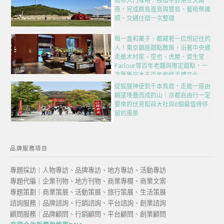
術祭入門攻略：夜宿宇野港三天兩
夜，完成跳島直島與豐島、藝術祭護
照、交通住宿一次整理
每一盒和菓子，都藏著一位想記住的
人！東京銀座甜點散策，沿著中央通
走進木村家、空也、虎屋、資生堂
Parlour等百年老舖與限定甜點，一
次匯集日本五百年的伴手禮文化
從狐狸神使到千本鳥居，走進一座由
願望堆疊而成的山｜京都自由行一定
要來的伏見稻荷大社與8個最值得停
留的風景
品牌服務項目
專題採訪｜人物專訪、品牌專訪、地方專訪、活動專訪
專題代編｜企業刊物、地方刊物、商業專欄、商業文案
專題策劃｜商業策展、活動策展、旅行策展、生活策展
諮詢服務｜品牌諮詢、行銷諮詢、平台諮詢、創業諮詢
顧問服務｜品牌顧問、行銷顧問、平台顧問、創業顧問