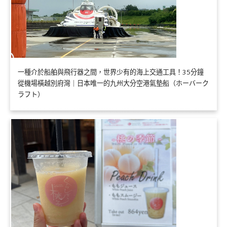
一種介於船舶與飛行器之間，世界少有的海上交通工具！35分鐘
從機場橫越別府灣｜日本唯一的九州大分空港氣墊船（ホーバーク
ラフト）