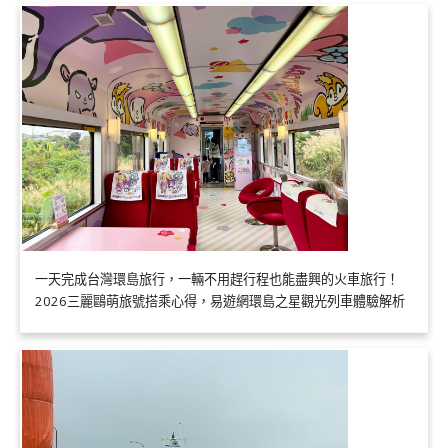
一天完成台灣環島旅行，一輛不用趕行程也能盡興的火車旅行！
2026三麗鷗萌旅號搭乘心得，易遊網環島之星觀光列車體驗解析