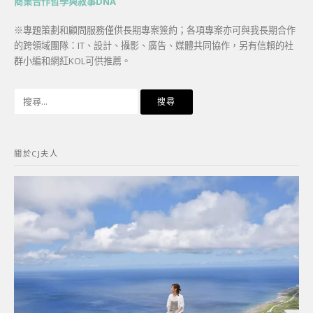
商業合作哲學與敘事DNA
※專題策劃和顧問服務僅供長期專案簽約；各項專案亦可與我長期合作
的跨領域團隊：IT、設計、攝影、廣告、媒體共同協作，另有信賴的社
群小編和網紅KOL可供推薦。
搜
尋
關
鍵
關於CJ夫人
字: