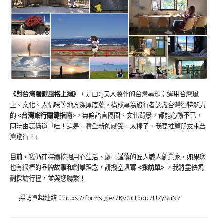
《對台灣關鍵風格上癮》
，
是由CJ夫人製作的台灣專題；運用台灣風
土、文化、人情味等地方深厚底蘊，構成專為旅行者認識台灣獨特魅力
的
<台灣旅行關鍵指南>
，無論語言隔閡、文化背景，都能心動不已，
同時由衷稱道「哇！這是一種全新的感受，太棒了，我要推薦朋友來台
灣旅行！」
目前，
我仍在持續挖掘用心生活、處事謹慎的匠人職人創業家，如果您
也有很棒的品牌故事和創業理念，請撥空填寫
<
採訪單
>
，我將盡快規
劃採訪行程，並與您聯繫！
採訪單超連結：
https://forms.gle/7KvGCEbcu7U7ySuN7