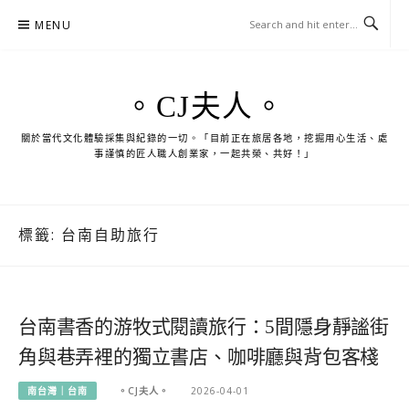
Skip
MENU
to
content
。CJ夫人。
關於當代文化體驗採集與紀錄的一切。「目前正在旅居各地，挖掘用心生活、處
事謹慎的匠人職人創業家，一起共榮、共好！」
標籤:
台南自助旅行
台南書香的游牧式閱讀旅行：5間隱身靜謐街
角與巷弄裡的獨立書店、咖啡廳與背包客棧
南台灣｜台南
。CJ夫人。
2026-04-01