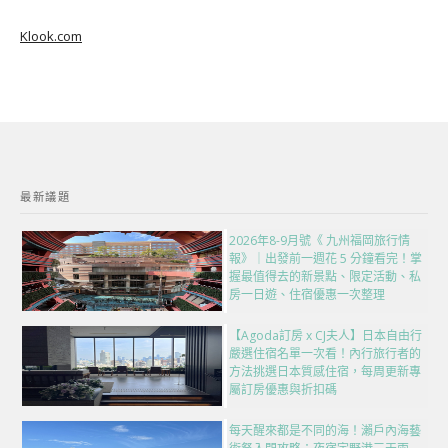
Klook.com
最新議題
2026年8-9月號《 九州福岡旅行情
報》｜出發前一週花 5 分鐘看完！掌
握最值得去的新景點、限定活動、私
房一日遊、住宿優惠一次整理
【Agoda訂房 x CJ夫人】日本自由行
嚴選住宿名單一次看！內行旅行者的
方法挑選日本質感住宿，每周更新專
屬訂房優惠與折扣碼
每天醒來都是不同的海！瀨戶內海藝