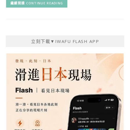
CONTINUE READING
立刻下載▼IWAFU FLASH APP