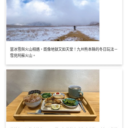
當冰雪與火山相遇，既像地獄又如天堂！九州熊本縣的冬日玩法－
雪見阿蘇火山。