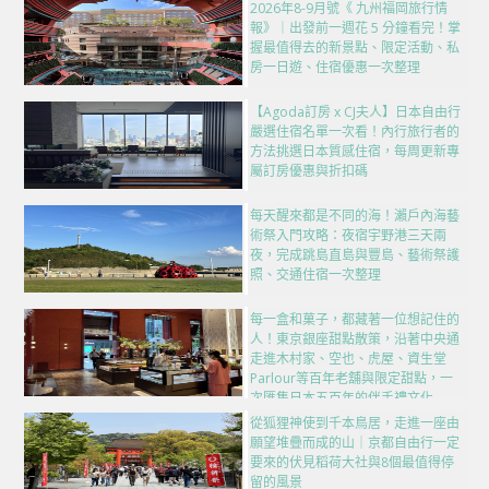
2026年8-9月號《 九州福岡旅行情
報》｜出發前一週花 5 分鐘看完！掌
握最值得去的新景點、限定活動、私
房一日遊、住宿優惠一次整理
【Agoda訂房 x CJ夫人】日本自由行
嚴選住宿名單一次看！內行旅行者的
方法挑選日本質感住宿，每周更新專
屬訂房優惠與折扣碼
每天醒來都是不同的海！瀨戶內海藝
術祭入門攻略：夜宿宇野港三天兩
夜，完成跳島直島與豐島、藝術祭護
照、交通住宿一次整理
每一盒和菓子，都藏著一位想記住的
人！東京銀座甜點散策，沿著中央通
走進木村家、空也、虎屋、資生堂
Parlour等百年老舖與限定甜點，一
次匯集日本五百年的伴手禮文化
從狐狸神使到千本鳥居，走進一座由
願望堆疊而成的山｜京都自由行一定
要來的伏見稻荷大社與8個最值得停
留的風景