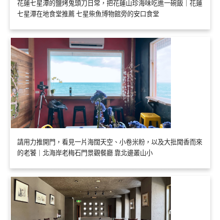
花蓮七星潭的鹽烤鬼頭刀日常，把花蓮山珍海味吃進一碗飯｜花蓮
七星潭在地食堂推薦 七星柴魚博物館旁的安口食堂
請用力推開門，看見一片海闊天空、小卷米粉，以及大批聞香而來
的老饕｜北海岸老梅石門景觀餐廳 靠北邊叢山小