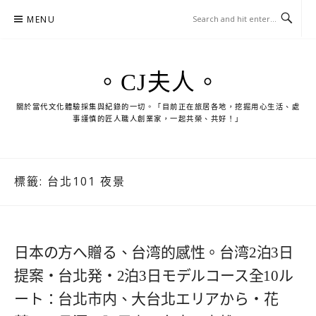
Skip
MENU
to
content
。CJ夫人。
關於當代文化體驗採集與紀錄的一切。「目前正在旅居各地，挖掘用心生活、處
事謹慎的匠人職人創業家，一起共榮、共好！」
標籤:
台北101 夜景
日本の方へ贈る、台湾的感性。台湾2泊3日
提案・台北発・2泊3日モデルコース全10ル
ート：台北市内、大台北エリアから・花