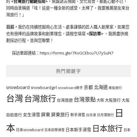
的
<台灣旅行關鍵指南>
，無論語言隔閡、文化背景，都能心動不已，
同時由衷稱道「哇！這是一種全新的感受，太棒了，我要推薦朋友來台
灣旅行！」
目前，
我仍在持續挖掘用心生活、處事謹慎的匠人職人創業家，如果您
也有很棒的品牌故事和創業理念，請撥空填寫
<
採訪單
>
，我將盡快規
劃採訪行程，並與您聯繫！
採訪單超連結：
https://forms.gle/7KvGCEbcu7U7ySuN7
熱門關鍵字
北海道
snowboard
京都
snowboardgirl
snowboard新手
南投旅行
台灣
台灣旅行
台灣景點
台灣旅遊
大阪旅行
大阪
大阪
日
屏東
屏東旅行
女生滑雪
自助旅行
新手滑雪
日月潭旅行
日月潭
本
日本旅行
日本新手滑雪
日本snowboard
日本初學滑雪
日本