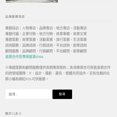
品牌服務項目
專題採訪｜人物專訪、品牌專訪、地方專訪、活動專訪
專題代編｜企業刊物、地方刊物、商業專欄、商業文案
專題策劃｜商業策展、活動策展、旅行策展、生活策展
諮詢服務｜品牌諮詢、行銷諮詢、平台諮詢、創業諮詢
顧問服務｜品牌顧問、行銷顧問、平台顧問、創業顧問
商業合作哲學與敘事DNA
※專題策劃和顧問服務僅供長期專案簽約；各項專案亦可與我長期合作
的跨領域團隊：IT、設計、攝影、廣告、媒體共同協作，另有信賴的社
群小編和網紅KOL可供推薦。
搜
尋
關
鍵
關於CJ夫人
字: