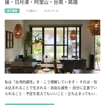
蓮・日月潭・阿里山・台南・高雄
旅行隨筆
。CJ夫人。
2026-04-16
私は「台湾的感性」を、こう理解しています。 それは、包
み込まれることで生まれる、自由な感性。 自分に正直でい
られること、予定を変えてもいいこと、立ち止まってもい…