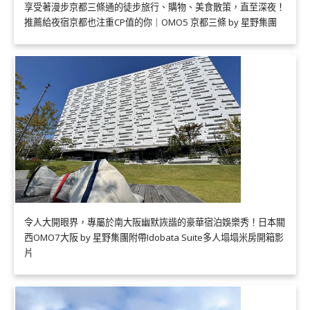
享受著漫步京都三條通的徒步旅行、購物、美食散策，直至深夜！
推薦給夜宿京都也注重CP值的你｜OMO5 京都三條 by 星野集團
令人大開眼界，專屬於南大阪幽默詼諧的豪華宿泊娛樂秀！日本關
西OMO7大阪 by 星野集團附帶Idobata Suite多人塌塌米房開箱影
片