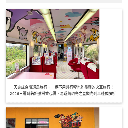
一天完成台灣環島旅行，一輛不用趕行程也能盡興的火車旅行！
2026三麗鷗萌旅號搭乘心得，易遊網環島之星觀光列車體驗解析