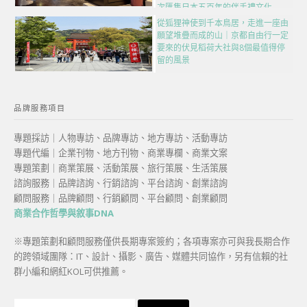
次匯集日本五百年的伴手禮文化
從狐狸神使到千本鳥居，走進一座由
願望堆疊而成的山｜京都自由行一定
要來的伏見稻荷大社與8個最值得停
留的風景
品牌服務項目
專題採訪｜人物專訪、品牌專訪、地方專訪、活動專訪
專題代編｜企業刊物、地方刊物、商業專欄、商業文案
專題策劃｜商業策展、活動策展、旅行策展、生活策展
諮詢服務｜品牌諮詢、行銷諮詢、平台諮詢、創業諮詢
顧問服務｜品牌顧問、行銷顧問、平台顧問、創業顧問
商業合作哲學與敘事DNA
※專題策劃和顧問服務僅供長期專案簽約；各項專案亦可與我長期合作
的跨領域團隊：IT、設計、攝影、廣告、媒體共同協作，另有信賴的社
群小編和網紅KOL可供推薦。
搜