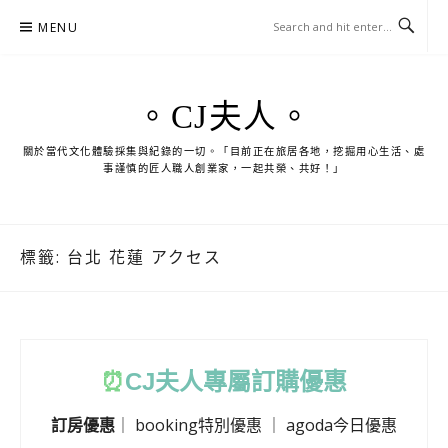
Skip
MENU
to
content
。CJ夫人。
關於當代文化體驗採集與紀錄的一切。「目前正在旅居各地，挖掘用心生活、處
事謹慎的匠人職人創業家，一起共榮、共好！」
標籤:
台北 花蓮 アクセス
⏰
CJ
夫人專屬訂購優惠
訂房優惠
｜
booking特別優惠
｜
agoda今日優惠