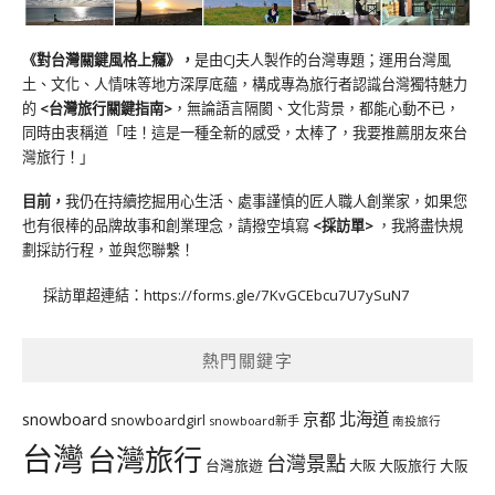
《對台灣關鍵風格上癮》
，
是由CJ夫人製作的台灣專題；運用台灣風
土、文化、人情味等地方深厚底蘊，構成專為旅行者認識台灣獨特魅力
的
<台灣旅行關鍵指南>
，無論語言隔閡、文化背景，都能心動不已，
同時由衷稱道「哇！這是一種全新的感受，太棒了，我要推薦朋友來台
灣旅行！」
目前，
我仍在持續挖掘用心生活、處事謹慎的匠人職人創業家，如果您
也有很棒的品牌故事和創業理念，請撥空填寫
<
採訪單
>
，我將盡快規
劃採訪行程，並與您聯繫！
採訪單超連結：
https://forms.gle/7KvGCEbcu7U7ySuN7
熱門關鍵字
北海道
snowboard
京都
snowboardgirl
snowboard新手
南投旅行
台灣
台灣旅行
台灣景點
台灣旅遊
大阪旅行
大阪
大阪