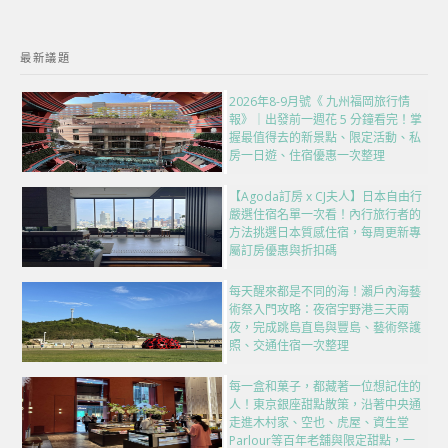
最新議題
2026年8-9月號《 九州福岡旅行情
報》｜出發前一週花 5 分鐘看完！掌
握最值得去的新景點、限定活動、私
房一日遊、住宿優惠一次整理
【Agoda訂房 x CJ夫人】日本自由行
嚴選住宿名單一次看！內行旅行者的
方法挑選日本質感住宿，每周更新專
屬訂房優惠與折扣碼
每天醒來都是不同的海！瀨戶內海藝
術祭入門攻略：夜宿宇野港三天兩
夜，完成跳島直島與豐島、藝術祭護
照、交通住宿一次整理
每一盒和菓子，都藏著一位想記住的
人！東京銀座甜點散策，沿著中央通
走進木村家、空也、虎屋、資生堂
Parlour等百年老舖與限定甜點，一