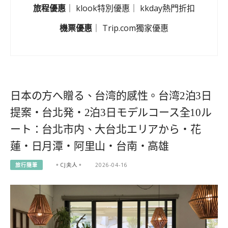
旅程優惠
｜
klook特別優惠
｜
kkday熱門折扣
機票優惠
｜
Trip.com獨家優惠
日本の方へ贈る、台湾的感性。台湾2泊3日
提案・台北発・2泊3日モデルコース全10ル
ート：台北市内、大台北エリアから・花
蓮・日月潭・阿里山・台南・高雄
旅行隨筆
。CJ夫人。
2026-04-16