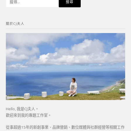
尋
關
鍵
關於CJ夫人
字:
Hello, 我是CJ夫人。
歡迎來到我的專題工作室。
從事超過15年的新創事業、品牌營銷、數位媒體與社群經營等相關工作