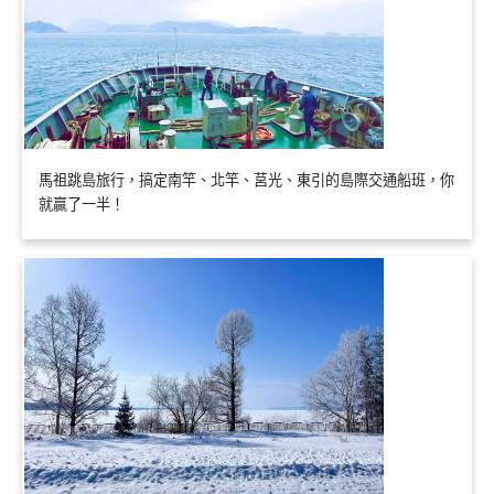
馬祖跳島旅行，搞定南竿、北竿、莒光、東引的島際交通船班，你
就贏了一半！