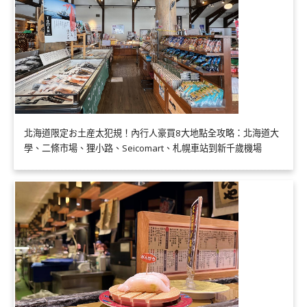
北海道限定お土産太犯規！內行人豪買8大地點全攻略：北海道大
學、二條市場、狸小路、Seicomart、札幌車站到新千歲機場