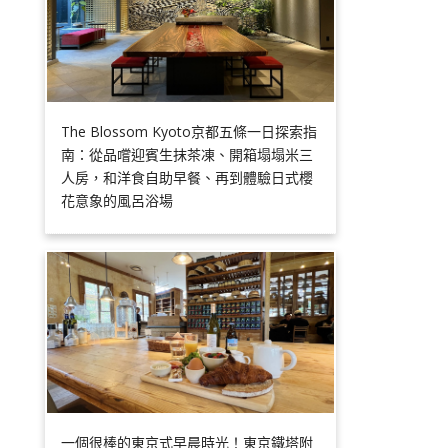
The Blossom Kyoto京都五條一日探索指
南：從品嚐迎賓生抹茶凍、開箱塌塌米三
人房，和洋食自助早餐、再到體驗日式櫻
花意象的風呂浴場
一個很棒的東京式早晨時光！東京鐵塔附