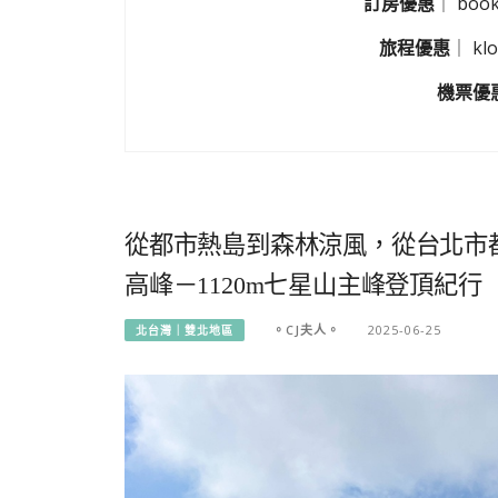
訂房優惠
｜
boo
旅程優惠
｜
k
機票優
從都市熱島到森林涼風，從台北市
高峰－1120m七星山主峰登頂紀行
。CJ夫人。
2025-06-25
北台灣｜雙北地區