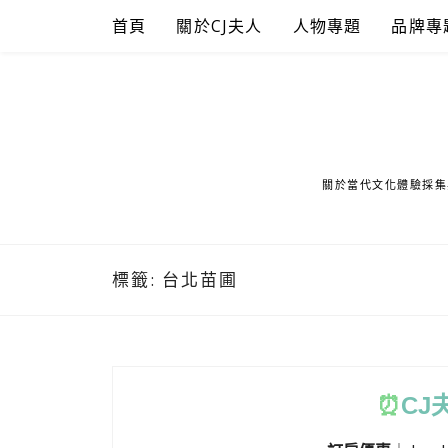
Skip
首頁
關於CJ夫人
人物專題
品牌專
to
content
關於當代文化體驗採集
標籤:
台北苗圃
⏰
CJ