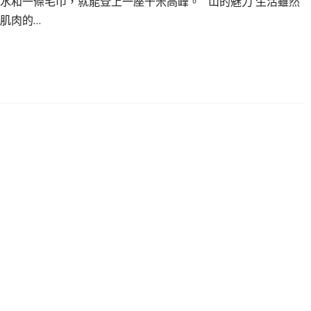
水和一條毛巾，就能登上一座千米高峰。 山的魅力 生活雖然
肌肉的…