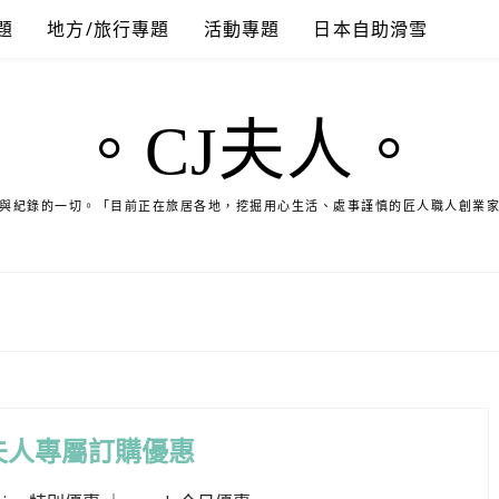
題
地方/旅行專題
活動專題
日本自助滑雪
。CJ夫人。
與紀錄的一切。「目前正在旅居各地，挖掘用心生活、處事謹慎的匠人職人創業
夫人專屬訂購優惠