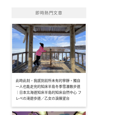
即時熱門文章
此時此刻，我感到前所未有的寧靜。獨自
一人也能走完的知床半島冬季雪瀑散步道
｜日本北海道知床半島的知床自然中心 フ
レペの滝遊歩道／乙女の淚展望台