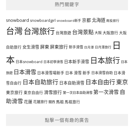
熱門關鍵字
北海道
snowboard
京都
snowboardgirl
snowboard新手
南投旅行
台灣
台灣旅行
台灣景點
台灣旅遊
大阪旅行
大阪
大阪
日
屏東
屏東旅行
女生滑雪
自助旅行
新手滑雪
日月潭旅行
日月潭
本
日本旅行
日本新手滑雪
日本snowboard
日本初學滑雪
日本
日本滑雪
日本滑雪場新手
日本 滑雪 新手
日本滑雪自助
日本滑
旅遊
日本自由行
日本自助旅行
東京
日本自助滑雪
雪自由行
自
第一次滑雪
滑雪旅行
東京旅行
東京自由行
第一次日本自助滑雪
助滑雪
花蓮
馬祖
花蓮旅行
馬祖旅行
關西
點擊一個有趣的廣告