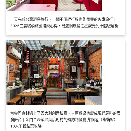
一天完成台灣環島旅行，一輛不用趕行程也能盡興的火車旅行！
2026三麗鷗萌旅號搭乘心得，易遊網環島之星觀光列車體驗解析
當金門食材遇上了義大利創意私廚，古厝餐桌也變成現代義料的表
演舞台｜金門金沙鎮沙美后珩村的預約制餐廳 背貓嗑（背貓客）
10人午餐點菜攻略