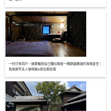
一村只有四戶，總算輪到自己獨佔暗夜一隅靜謐嫻漫的海灣星空｜
馬祖南竿夫人咖啡館&背包客民宿