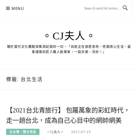
Skip
MENU
to
content
。CJ夫人。
關於當代文化體驗採集與紀錄的一切。「目前正在旅居各地，挖掘用心生活、處
事謹慎的匠人職人創業家，一起共榮、共好！」
標籤:
台北生活
【2021台北青旅行】 包羅萬象的彩虹時代，
走一趟台北，成為自己心目中的網帥網美
北台灣｜雙北地區
。CJ夫人。
2021-07-23