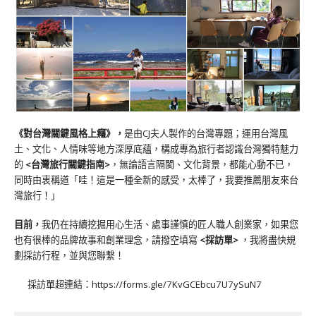
《對台灣關鍵風格上癮》
，
是由CJ夫人製作的台灣專題；運用台灣風
土、文化、人情味等地方深厚底蘊，構成專為旅行者認識台灣獨特魅力
的
<台灣旅行關鍵指南>
，無論語言隔閡、文化背景，都能心動不已，
同時由衷稱道「哇！這是一種全新的感受，太棒了，我要推薦朋友來台
灣旅行！」
目前，
我仍在持續挖掘用心生活、處事謹慎的匠人職人創業家，如果您
也有很棒的品牌故事和創業理念，請撥空填寫
<
採訪單
>
，我將盡快規
劃採訪行程，並與您聯繫！
採訪單超連結：
https://forms.gle/7KvGCEbcu7U7ySuN7