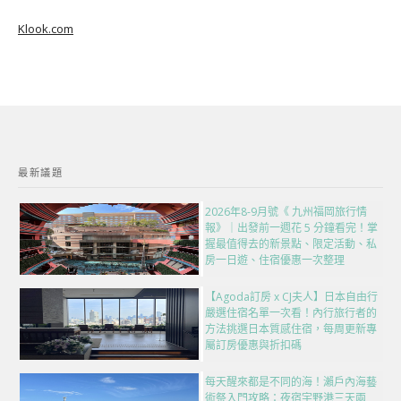
Klook.com
最新議題
2026年8-9月號《 九州福岡旅行情
報》｜出發前一週花 5 分鐘看完！掌
握最值得去的新景點、限定活動、私
房一日遊、住宿優惠一次整理
【Agoda訂房 x CJ夫人】日本自由行
嚴選住宿名單一次看！內行旅行者的
方法挑選日本質感住宿，每周更新專
屬訂房優惠與折扣碼
每天醒來都是不同的海！瀨戶內海藝
術祭入門攻略：夜宿宇野港三天兩