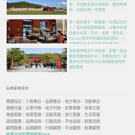
夜，完成跳島直島與豐島、藝術祭護
照、交通住宿一次整理
每一盒和菓子，都藏著一位想記住的
人！東京銀座甜點散策，沿著中央通
走進木村家、空也、虎屋、資生堂
Parlour等百年老舖與限定甜點，一
次匯集日本五百年的伴手禮文化
從狐狸神使到千本鳥居，走進一座由
願望堆疊而成的山｜京都自由行一定
要來的伏見稻荷大社與8個最值得停
留的風景
品牌服務項目
專題採訪｜人物專訪、品牌專訪、地方專訪、活動專訪
專題代編｜企業刊物、地方刊物、商業專欄、商業文案
專題策劃｜商業策展、活動策展、旅行策展、生活策展
諮詢服務｜品牌諮詢、行銷諮詢、平台諮詢、創業諮詢
顧問服務｜品牌顧問、行銷顧問、平台顧問、創業顧問
商業合作哲學與敘事DNA