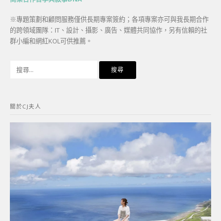
※專題策劃和顧問服務僅供長期專案簽約；各項專案亦可與我長期合作
的跨領域團隊：IT、設計、攝影、廣告、媒體共同協作，另有信賴的社
群小編和網紅KOL可供推薦。
搜
尋
關
鍵
關於CJ夫人
字: