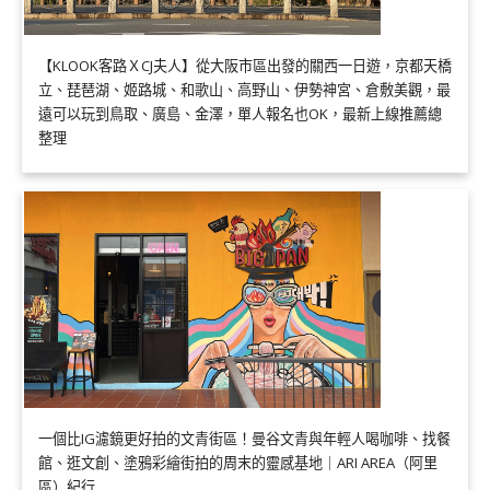
【KLOOK客路ＸCJ夫人】從大阪市區出發的關西一日遊，京都天橋
立、琵琶湖、姬路城、和歌山、高野山、伊勢神宮、倉敷美觀，最
遠可以玩到鳥取、廣島、金澤，單人報名也OK，最新上線推薦總
整理
一個比IG濾鏡更好拍的文青街區！曼谷文青與年輕人喝咖啡、找餐
館、逛文創、塗鴉彩繪街拍的周末的靈感基地｜ARI AREA（阿里
區）紀行