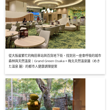
從大阪最繁忙的梅田車站與百貨地下街，找到另一座會呼吸的城市
森林與天然溫泉｜Grand Green Osaka × 梅北天然溫泉蓮（めき
た温泉 蓮）的都市人健康調理提案