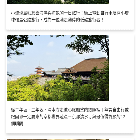
小琉球島嶼友善海洋與海龜的一日旅行！騎上電動自行車展開小琉
球環島公路旅行，成為一位隨走隨停的低碳旅行者！
從二年坂、三年坂、清水寺走進心底願望的縫隙裡｜無論自由行或
跟團都一定要來的京都世界遺產－京都清水寺與最值得許願的12
個瞬間