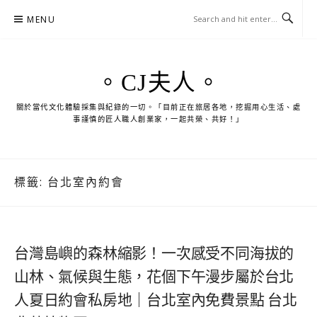
Skip
MENU
to
content
。CJ夫人。
關於當代文化體驗採集與紀錄的一切。「目前正在旅居各地，挖掘用心生活、處
事謹慎的匠人職人創業家，一起共榮、共好！」
標籤:
台北室內約會
台灣島嶼的森林縮影！一次感受不同海拔的
山林、氣候與生態，花個下午漫步屬於台北
人夏日約會私房地｜台北室內免費景點 台北