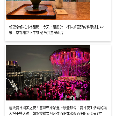
朝聖京都米其林甜點！今天，是屬於一杯抹茶芭菲的料亭級甘味午
後｜京都甜點下午茶 菊乃井無碍山房
極致曼谷網美之夜！當熱帶原始遇上摩登都會！曼谷夜生活真的讓
人捨不得入睡｜朝聖被稱為阿凡達酒吧或水母酒吧的泰國曼谷T-