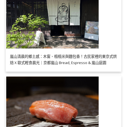
嵐山清晨的鄉土感：木窗、榻榻米與麵包香！古民家裡的東京式烘
焙 X 歐式輕食晨光｜京都嵐山 Bread, Espresso & 嵐山庭園