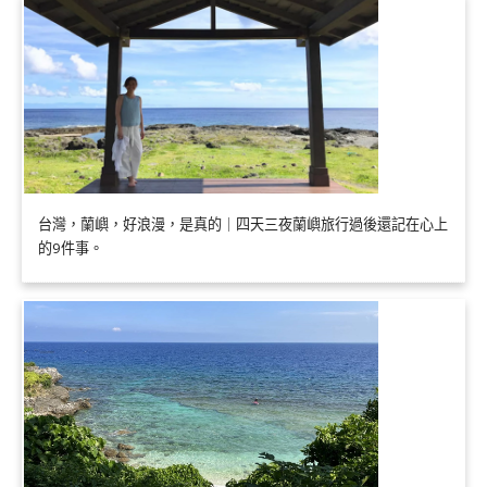
台灣，蘭嶼，好浪漫，是真的｜四天三夜蘭嶼旅行過後還記在心上
的9件事。