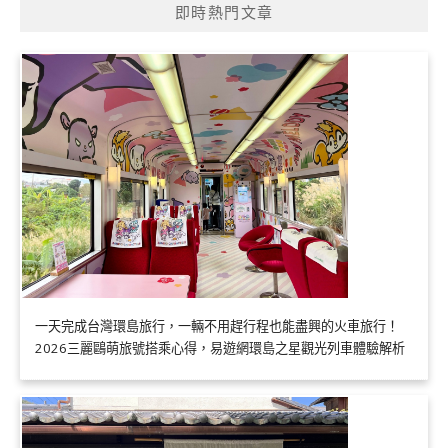
即時熱門文章
一天完成台灣環島旅行，一輛不用趕行程也能盡興的火車旅行！
2026三麗鷗萌旅號搭乘心得，易遊網環島之星觀光列車體驗解析