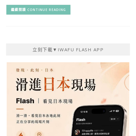
CONTINUE READING
立刻下載▼IWAFU FLASH APP