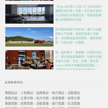
【Agoda訂房 x CJ夫人】日本自由行
嚴選住宿名單一次看！內行旅行者的
方法挑選日本質感住宿，每周更新專
屬訂房優惠與折扣碼
每天醒來都是不同的海！瀨戶內海藝
術祭入門攻略：夜宿宇野港三天兩
夜，完成跳島直島與豐島、藝術祭護
照、交通住宿一次整理
每一盒和菓子，都藏著一位想記住的
人！東京銀座甜點散策，沿著中央通
走進木村家、空也、虎屋、資生堂
Parlour等百年老舖與限定甜點，一
次匯集日本五百年的伴手禮文化
品牌服務項目
專題採訪｜人物專訪、品牌專訪、地方專訪、活動專訪
專題代編｜企業刊物、地方刊物、商業專欄、商業文案
專題策劃｜商業策展、活動策展、旅行策展、生活策展