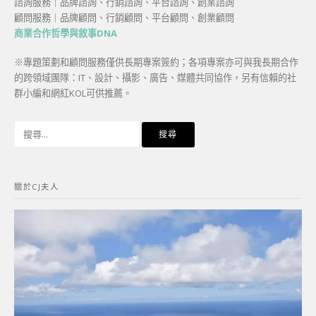
諮詢服務｜品牌諮詢、行銷諮詢、平台諮詢、創業諮詢
顧問服務｜品牌顧問、行銷顧問、平台顧問、創業顧問
商業合作哲學與敘事DNA
※專題策劃和顧問服務僅供長期專案簽約；各項專案亦可與我長期合作
的跨領域團隊：IT、設計、攝影、廣告、媒體共同協作，另有信賴的社
群小編和網紅KOL可供推薦。
搜
尋
關
鍵
關於CJ夫人
字: