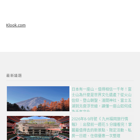
Klook.com
最新議題
日本有一座山，值得相信一千年！富
士山為什麼是世界文化遺產？從火山
信仰、登山朝聖、淺間神社、富士五
湖到北齋浮世繪，讀懂一座山如何成
為千年文化
2026年8-9月號《 九州福岡旅行情
報》｜出發前一週花 5 分鐘看完！掌
握最值得去的新景點、限定活動、私
房一日遊、住宿優惠一次整理