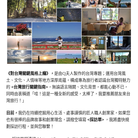
《對台灣關鍵風格上癮》
，
是由CJ夫人製作的台灣專題；運用台灣風
土、文化、人情味等地方深厚底蘊，構成專為旅行者認識台灣獨特魅力
的
<台灣旅行關鍵指南>
，無論語言隔閡、文化背景，都能心動不已，
同時由衷稱道「哇！這是一種全新的感受，太棒了，我要推薦朋友來台
灣旅行！」
目前，
我仍在持續挖掘用心生活、處事謹慎的匠人職人創業家，如果您
也有很棒的品牌故事和創業理念，請撥空填寫
<
採訪單
>
，我將盡快規
劃採訪行程，並與您聯繫！