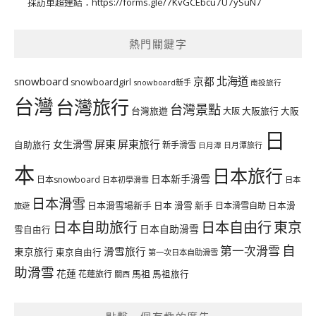
採訪單超連結：
https://forms.gle/7KvGCEbcu7U7ySuN7
熱門關鍵字
北海道
snowboard
京都
snowboardgirl
snowboard新手
南投旅行
台灣
台灣旅行
台灣景點
台灣旅遊
大阪旅行
大阪
大阪
日
屏東
屏東旅行
女生滑雪
自助旅行
新手滑雪
日月潭旅行
日月潭
本
日本旅行
日本新手滑雪
日本snowboard
日本初學滑雪
日本
日本滑雪
日本滑雪場新手
日本 滑雪 新手
日本滑雪自助
日本滑
旅遊
日本自由行
日本自助旅行
東京
日本自助滑雪
雪自由行
自
第一次滑雪
滑雪旅行
東京旅行
東京自由行
第一次日本自助滑雪
助滑雪
花蓮
馬祖
花蓮旅行
馬祖旅行
關西