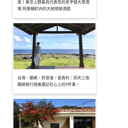
堂！東京上野最具代表性的老字號大眾酒
場 阿美橫町內的大統領居酒屋
台灣，蘭嶼，好浪漫，是真的｜四天三夜
蘭嶼旅行過後還記在心上的9件事。