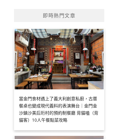
即時熱門文章
當金門食材遇上了義大利創意私廚，古厝
餐桌也變成現代義料的表演舞台｜金門金
沙鎮沙美后珩村的預約制餐廳 背貓嗑（背
貓客）10人午餐點菜攻略