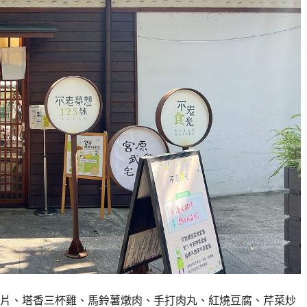
片、塔香三杯雞、馬鈴薯燉肉、手打肉丸、紅燒豆腐、芹菜炒