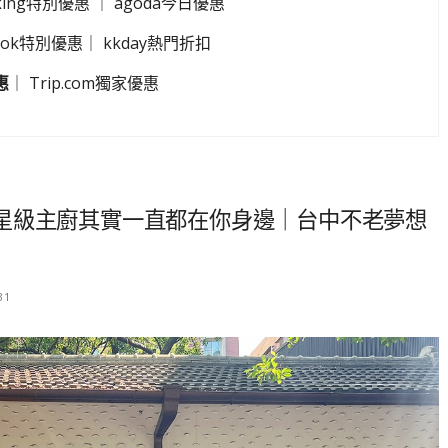
king特別優惠
｜
agoda今日優惠
look特別優惠
｜
kkday熱門折扣
惠
｜
Trip.com獨家優惠
星級主廚其實一直都在你身邊｜台中不老夢想
31