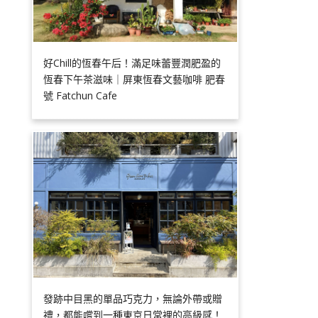
好Chill的恆春午后！滿足味蕾豐潤肥盈的
恆春下午茶滋味｜屏東恆春文藝咖啡 肥春
號 Fatchun Cafe
發跡中目黑的單品巧克力，無論外帶或贈
禮，都能嚐到一種東京日常裡的高級感！