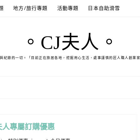
題
地方/旅行專題
活動專題
日本自助滑雪
。CJ夫人。
與紀錄的一切。「目前正在旅居各地，挖掘用心生活、處事謹慎的匠人職人創業
夫人專屬訂購優惠