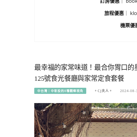
訂房優惠
｜
boo
旅程優惠
｜
k
機票優
最幸福的家常味道！最合你胃口的
125號食光餐廳與家常定食套餐
。CJ夫人。
2024-08-
中台灣｜中彰投的8種觀察視角