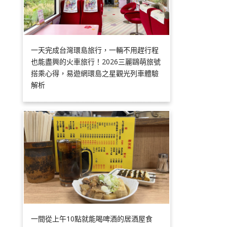
一天完成台灣環島旅行，一輛不用趕行程
也能盡興的火車旅行！2026三麗鷗萌旅號
搭乘心得，易遊網環島之星觀光列車體驗
解析
一間從上午10點就能喝啤酒的居酒屋食