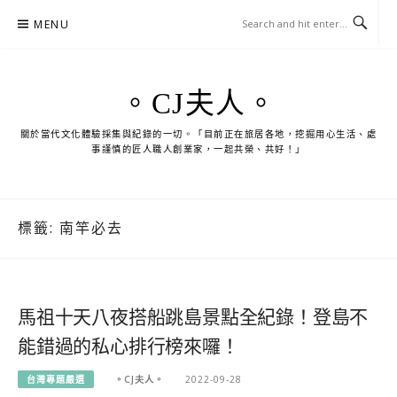
Skip
MENU
to
content
。CJ夫人。
關於當代文化體驗採集與紀錄的一切。「目前正在旅居各地，挖掘用心生活、處
事謹慎的匠人職人創業家，一起共榮、共好！」
標籤:
南竿必去
馬祖十天八夜搭船跳島景點全紀錄！登島不
能錯過的私心排行榜來囉！
台灣專題嚴選
。CJ夫人。
2022-09-28