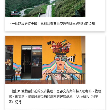
下一個路段更陡更險，馬祖四鄉五島交通與騎車環島行前須知
一個比IG濾鏡更好拍的文青街區！曼谷文青與年輕人喝咖啡、找餐
館、逛文創、塗鴉彩繪街拍的周末的靈感基地｜ARI AREA（阿里
區）紀行