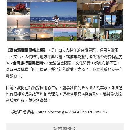
《對台灣關鍵風格上癮》
，
是由CJ夫人製作的台灣專題；運用台灣風
土、文化、人情味等地方深厚底蘊，構成專為旅行者認識台灣獨特魅力
的
<台灣旅行關鍵指南>
，無論語言隔閡、文化背景，都能心動不已，
同時由衷稱道「哇！這是一種全新的感受，太棒了，我要推薦朋友來台
灣旅行！」
目前，
我仍在持續挖掘用心生活、處事謹慎的匠人職人創業家，如果您
也有很棒的品牌故事和創業理念，請撥空填寫
<
採訪單
>
，我將盡快規
劃採訪行程，並與您聯繫！
採訪單超連結：
https://forms.gle/7KvGCEbcu7U7ySuN7
熱門關鍵字