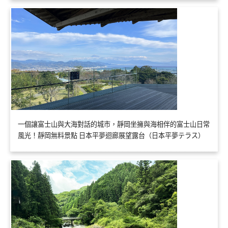
一個讓富士山與大海對話的城市，靜岡坐擁與海相伴的富士山日常
風光！靜岡無料景點 日本平夢迴廊展望露台（日本平夢テラス）