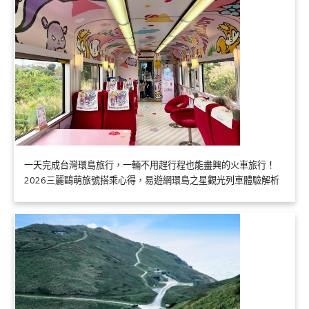
一天完成台灣環島旅行，一輛不用趕行程也能盡興的火車旅行！
2026三麗鷗萌旅號搭乘心得，易遊網環島之星觀光列車體驗解析