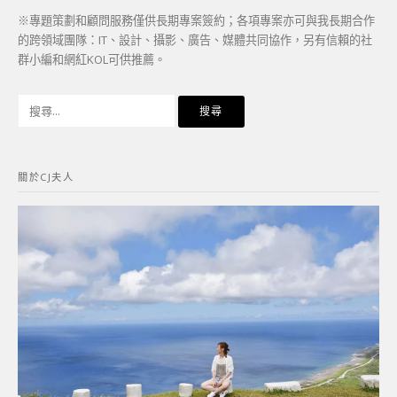
※專題策劃和顧問服務僅供長期專案簽約；各項專案亦可與我長期合作
的跨領域團隊：IT、設計、攝影、廣告、媒體共同協作，另有信賴的社
群小編和網紅KOL可供推薦。
搜
尋
關
鍵
關於CJ夫人
字: