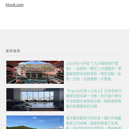
Klook.com
最新議題
2026年8-9月號《 九州福岡旅行情
報》｜出發前一週花 5 分鐘看完！掌
握最值得去的新景點、限定活動、私
房一日遊、住宿優惠一次整理
【Agoda訂房 x CJ夫人】日本自由行
嚴選住宿名單一次看！內行旅行者的
方法挑選日本質感住宿，每周更新專
屬訂房優惠與折扣碼
每天醒來都是不同的海！瀨戶內海藝
術祭入門攻略：夜宿宇野港三天兩
夜，完成跳島直島與豐島、藝術祭護