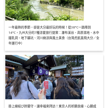
一年最熱的季節，卻是大分最好玩的時候！從38°C一路降到
14°C，九州大分的7種涼夏旅行提案：瀑布溪谷、高原濕地、水中
鐘乳洞、地下礦坑、河川納涼與風土美食（台灣虎航直飛大分／全
年運行中）
掛上縁結び鈴蘭守，讓幸福來拜訪！東京人的祈願良緣、心願成