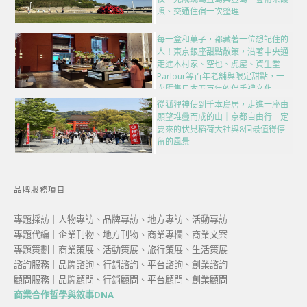
照、交通住宿一次整理
每一盒和菓子，都藏著一位想記住的
人！東京銀座甜點散策，沿著中央通
走進木村家、空也、虎屋、資生堂
Parlour等百年老舖與限定甜點，一
次匯集日本五百年的伴手禮文化
從狐狸神使到千本鳥居，走進一座由
願望堆疊而成的山｜京都自由行一定
要來的伏見稻荷大社與8個最值得停
留的風景
品牌服務項目
專題採訪｜人物專訪、品牌專訪、地方專訪、活動專訪
專題代編｜企業刊物、地方刊物、商業專欄、商業文案
專題策劃｜商業策展、活動策展、旅行策展、生活策展
諮詢服務｜品牌諮詢、行銷諮詢、平台諮詢、創業諮詢
顧問服務｜品牌顧問、行銷顧問、平台顧問、創業顧問
商業合作哲學與敘事DNA