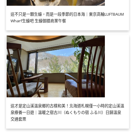
這不只是一顆生蠔，而是一段季節的日本海｜東京高輪LUFTBAUM
Wharf生蠔吧 生蠔御膳商業午餐
這才是定山溪溫泉鄉的古樸和美！北海道札幌僅一小時的定山溪溫
泉療養一日遊｜溫暖之宿古川（ぬくもりの宿 ふる川）日歸溫泉
交通套票