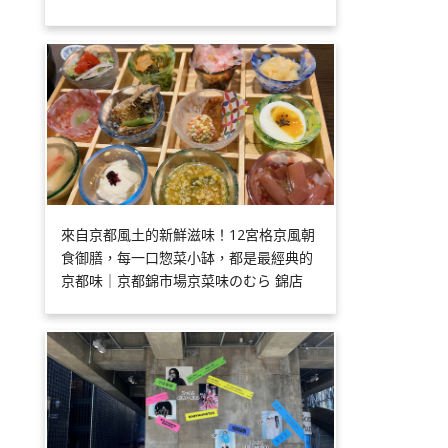
來自京都風土的新鮮滋味！12宮格京風朝
食御膳，每一口惣菜小缽，都是最經典的
京都味｜京都錦市場京菜味のむら 錦店