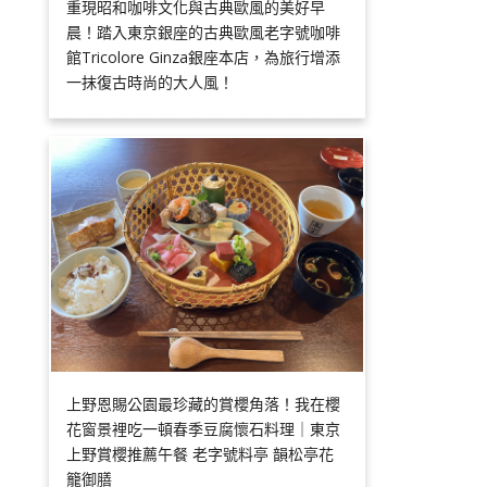
重現昭和咖啡文化與古典歐風的美好早
晨！踏入東京銀座的古典歐風老字號咖啡
館Tricolore Ginza銀座本店，為旅行增添
一抹復古時尚的大人風！
上野恩賜公園最珍藏的賞櫻角落！我在櫻
花窗景裡吃一頓春季豆腐懷石料理｜東京
上野賞櫻推薦午餐 老字號料亭 韻松亭花
籠御膳