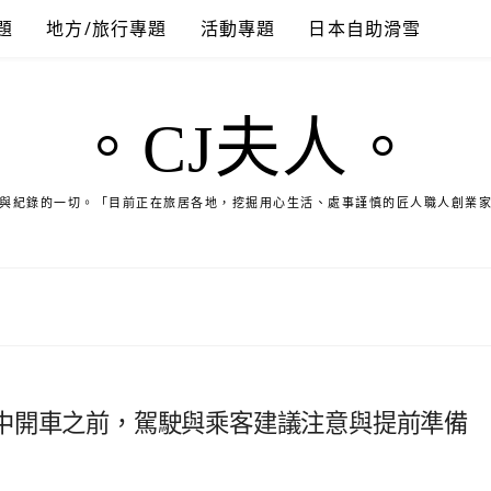
題
地方/旅行專題
活動專題
日本自助滑雪
。CJ夫人。
與紀錄的一切。「目前正在旅居各地，挖掘用心生活、處事謹慎的匠人職人創業
中開車之前，駕駛與乘客建議注意與提前準備