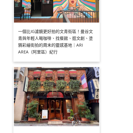
一個比IG濾鏡更好拍的文青街區！曼谷文
青與年輕人喝咖啡、找餐館、逛文創、塗
鴉彩繪街拍的周末的靈感基地｜ARI
AREA（阿里區）紀行