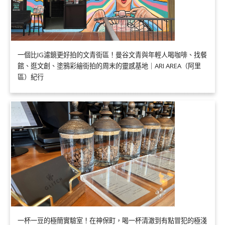
一個比IG濾鏡更好拍的文青街區！曼谷文青與年輕人喝咖啡、找餐
館、逛文創、塗鴉彩繪街拍的周末的靈感基地｜ARI AREA（阿里
區）紀行
一杯一豆的極簡實驗室！在神保町，喝一杯清澈到有點冒犯的極淺