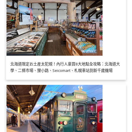
北海道限定お土産太犯規！內行人豪買8大地點全攻略：北海道大
學、二條市場、狸小路、Seicomart、札幌車站到新千歲機場