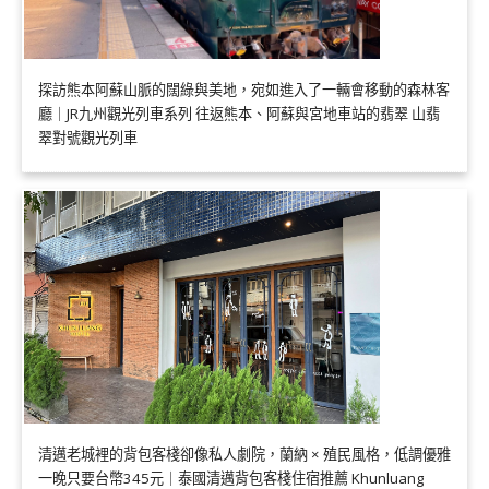
探訪熊本阿蘇山脈的闊綠與美地，宛如進入了一輛會移動的森林客
廳｜JR九州觀光列車系列 往返熊本、阿蘇與宮地車站的翡翠 山翡
翠對號觀光列車
清邁老城裡的背包客棧卻像私人劇院，蘭納 × 殖民風格，低調優雅
一晚只要台幣345元｜泰國清邁背包客棧住宿推薦 Khunluang