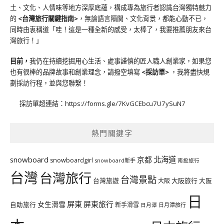
土、文化、人情味等地方深厚底蘊，構成專為旅行者認識台灣獨特魅力
的
<台灣旅行關鍵指南>
，無論語言隔閡、文化背景，都能心動不已，
同時由衷稱道「哇！這是一種全新的感受，太棒了，我要推薦朋友來台
灣旅行！」
目前，
我仍在持續挖掘用心生活、處事謹慎的匠人職人創業家，如果您
也有很棒的品牌故事和創業理念，請撥空填寫
<
採訪單
>
，我將盡快規
劃採訪行程，並與您聯繫！
採訪單超連結：
https://forms.gle/7KvGCEbcu7U7ySuN7
熱門關鍵字
北海道
snowboard
京都
snowboardgirl
snowboard新手
南投旅行
台灣
台灣旅行
台灣景點
台灣旅遊
大阪旅行
大阪
大阪
日
屏東
屏東旅行
女生滑雪
自助旅行
新手滑雪
日月潭旅行
日月潭