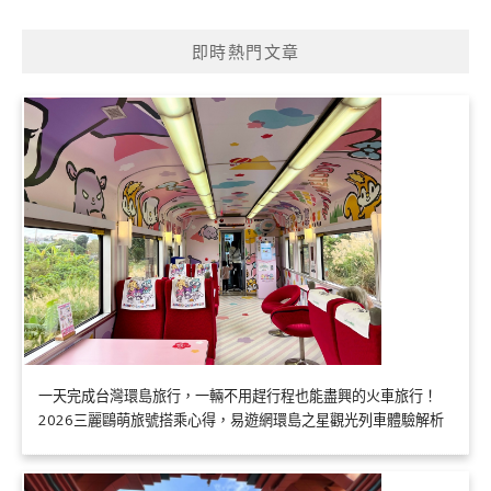
即時熱門文章
一天完成台灣環島旅行，一輛不用趕行程也能盡興的火車旅行！
2026三麗鷗萌旅號搭乘心得，易遊網環島之星觀光列車體驗解析