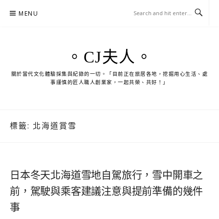
Skip
MENU
to
content
。CJ夫人。
關於當代文化體驗採集與紀錄的一切。「目前正在旅居各地，挖掘用心生活、處
事謹慎的匠人職人創業家，一起共榮、共好！」
標籤:
北海道賞雪
日本冬天北海道雪地自駕旅行，雪中開車之
前，駕駛與乘客建議注意與提前準備的幾件
事