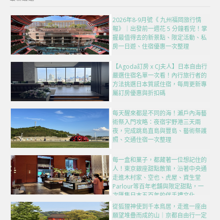
2026年8-9月號《 九州福岡旅行情
報》｜出發前一週花 5 分鐘看完！掌
握最值得去的新景點、限定活動、私
房一日遊、住宿優惠一次整理
【Agoda訂房 x CJ夫人】日本自由行
嚴選住宿名單一次看！內行旅行者的
方法挑選日本質感住宿，每周更新專
屬訂房優惠與折扣碼
每天醒來都是不同的海！瀨戶內海藝
術祭入門攻略：夜宿宇野港三天兩
夜，完成跳島直島與豐島、藝術祭護
照、交通住宿一次整理
每一盒和菓子，都藏著一位想記住的
人！東京銀座甜點散策，沿著中央通
走進木村家、空也、虎屋、資生堂
Parlour等百年老舖與限定甜點，一
次匯集日本五百年的伴手禮文化
從狐狸神使到千本鳥居，走進一座由
願望堆疊而成的山｜京都自由行一定