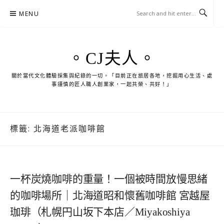
Skip
MENU
to
content
。CJ夫人。
關於當代文化體驗採集與紀錄的一切。「目前正在旅居各地，挖掘用心生活、處
事謹慎的匠人職人創業家，一起共榮、共好！」
標籤:
北海道老派咖啡館
一杯炭燒咖啡的重量！一個被時間放慢思緒
的咖啡場所｜北海道昭和懷舊咖啡館 宮越屋
珈琲（札幌円山坂下本店／Miyakoshiya