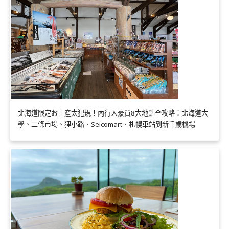
北海道限定お土産太犯規！內行人豪買8大地點全攻略：北海道大
學、二條市場、狸小路、Seicomart、札幌車站到新千歲機場