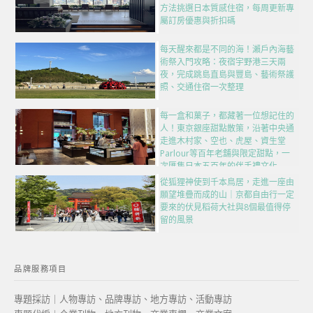
方法挑選日本質感住宿，每周更新專
屬訂房優惠與折扣碼
每天醒來都是不同的海！瀨戶內海藝
術祭入門攻略：夜宿宇野港三天兩
夜，完成跳島直島與豐島、藝術祭護
照、交通住宿一次整理
每一盒和菓子，都藏著一位想記住的
人！東京銀座甜點散策，沿著中央通
走進木村家、空也、虎屋、資生堂
Parlour等百年老舖與限定甜點，一
次匯集日本五百年的伴手禮文化
從狐狸神使到千本鳥居，走進一座由
願望堆疊而成的山｜京都自由行一定
要來的伏見稻荷大社與8個最值得停
留的風景
品牌服務項目
專題採訪｜人物專訪、品牌專訪、地方專訪、活動專訪