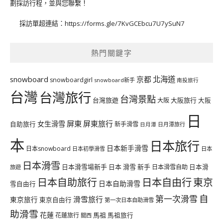
劃採訪行程，並與您聯繫！
採訪單超連結：
https://forms.gle/7KvGCEbcu7U7ySuN7
熱門關鍵字
北海道
snowboard
京都
snowboardgirl
snowboard新手
南投旅行
台灣
台灣旅行
台灣景點
台灣旅遊
大阪旅行
大阪
大阪
日
屏東
屏東旅行
女生滑雪
自助旅行
新手滑雪
日月潭旅行
日月潭
本
日本旅行
日本新手滑雪
日本snowboard
日本初學滑雪
日本
日本滑雪
日本滑雪場新手
日本 滑雪 新手
日本滑雪自助
日本滑
旅遊
日本自由行
日本自助旅行
東京
日本自助滑雪
雪自由行
自
第一次滑雪
滑雪旅行
東京旅行
東京自由行
第一次日本自助滑雪
助滑雪
花蓮
馬祖
花蓮旅行
馬祖旅行
關西