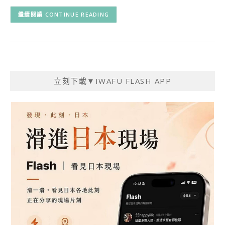
CONTINUE READING
立刻下載▼IWAFU FLASH APP