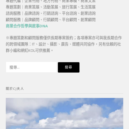
專題代編｜企業刊物、地方刊物、商業專欄、商業文案
專題策劃｜商業策展、活動策展、旅行策展、生活策展
諮詢服務｜品牌諮詢、行銷諮詢、平台諮詢、創業諮詢
顧問服務｜品牌顧問、行銷顧問、平台顧問、創業顧問
商業合作哲學與敘事DNA
※專題策劃和顧問服務僅供長期專案簽約；各項專案亦可與我長期合作
的跨領域團隊：IT、設計、攝影、廣告、媒體共同協作，另有信賴的社
群小編和網紅KOL可供推薦。
搜
尋
關
鍵
關於CJ夫人
字: