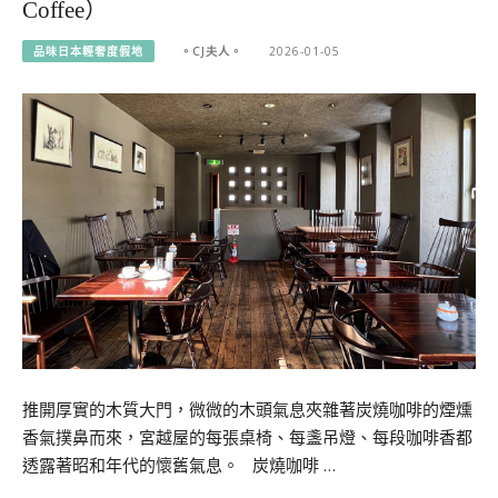
Coffee）
品味日本輕奢度假地
。CJ夫人。
2026-01-05
推開厚實的木質大門，微微的木頭氣息夾雜著炭燒咖啡的煙燻
香氣撲鼻而來，宮越屋的每張桌椅、每盞吊燈、每段咖啡香都
透露著昭和年代的懷舊氣息。 炭燒咖啡 …