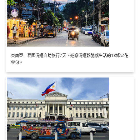
東南亞｜泰國清邁自助旅行7天，迷戀清邁鬆弛感生活的18條火花
金句。