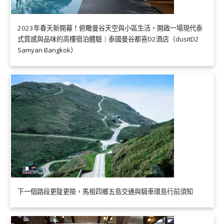
2023年春天新開幕！俯瞰曼谷天空與小區生活，開啟一場現代泰
式質感與品味的高樓宿泊體驗｜泰國曼谷都喜D2酒店（dusitD2
Samyan Bangkok）
下一個路段更陡更險，馬祖四鄉五島交通與騎車環島行前須知