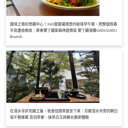
國境之南的景觀中心！360度玻璃環景的秘境早午餐，把整個恆春
半島盡收眼底｜屏東墾丁國家森林遊樂區 墾丁觀海樓GADUGADU
Brunch
在清水寺許完願之後，我會找間茶屋坐下來｜京都清水寺旁的朝日
坂午餐推薦 音羽茶寮、抹茶白玉與舞台蕎麥體驗