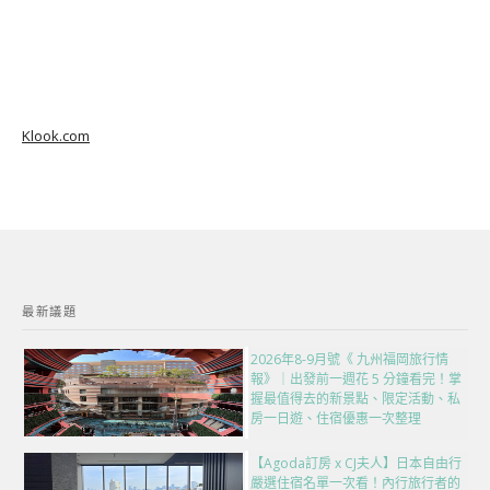
Klook.com
最新議題
2026年8-9月號《 九州福岡旅行情
報》｜出發前一週花 5 分鐘看完！掌
握最值得去的新景點、限定活動、私
房一日遊、住宿優惠一次整理
【Agoda訂房 x CJ夫人】日本自由行
嚴選住宿名單一次看！內行旅行者的