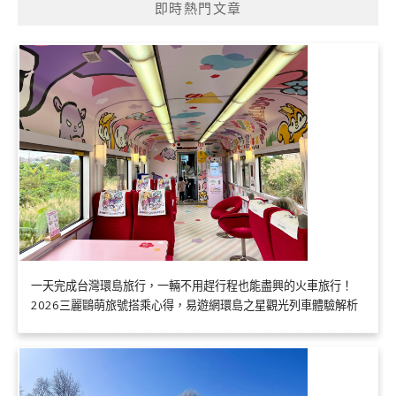
即時熱門文章
一天完成台灣環島旅行，一輛不用趕行程也能盡興的火車旅行！
2026三麗鷗萌旅號搭乘心得，易遊網環島之星觀光列車體驗解析