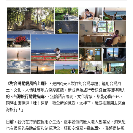
《對台灣關鍵風格上癮》
，
是由CJ夫人製作的台灣專題；運用台灣風
土、文化、人情味等地方深厚底蘊，構成專為旅行者認識台灣獨特魅力
的
<台灣旅行關鍵指南>
，無論語言隔閡、文化背景，都能心動不已，
同時由衷稱道「哇！這是一種全新的感受，太棒了，我要推薦朋友來台
灣旅行！」
目前，
我仍在持續挖掘用心生活、處事謹慎的匠人職人創業家，如果您
也有很棒的品牌故事和創業理念，請撥空填寫
<
採訪單
>
，我將盡快規