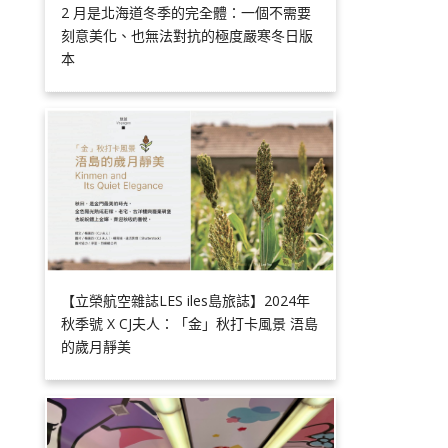
2 月是北海道冬季的完全體：一個不需要
刻意美化、也無法對抗的極度嚴寒冬日版
本
【立榮航空雜誌LES iles島旅誌】2024年
秋季號 X CJ夫人：「金」秋打卡風景 浯島
的歲月靜美