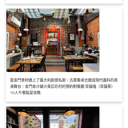
當金門食材遇上了義大利創意私廚，古厝餐桌也變成現代義料的表
演舞台｜金門金沙鎮沙美后珩村的預約制餐廳 背貓嗑（背貓客）
10人午餐點菜攻略