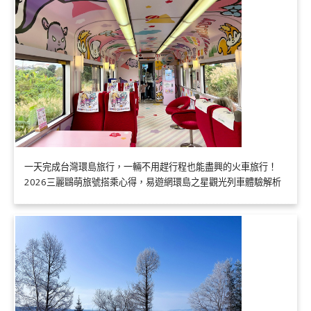
一天完成台灣環島旅行，一輛不用趕行程也能盡興的火車旅行！
2026三麗鷗萌旅號搭乘心得，易遊網環島之星觀光列車體驗解析