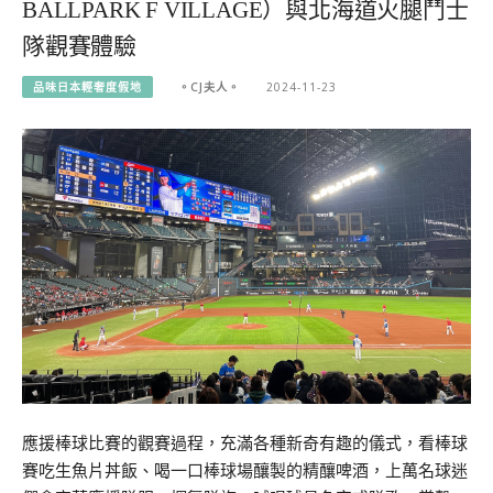
BALLPARK F VILLAGE）與北海道火腿鬥士
隊觀賽體驗
品味日本輕奢度假地
。CJ夫人。
2024-11-23
應援棒球比賽的觀賽過程，充滿各種新奇有趣的儀式，看棒球
賽吃生魚片丼飯、喝一口棒球場釀製的精釀啤酒，上萬名球迷