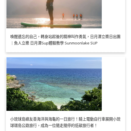
喚醒遺忘的自己，轉身站起後的精神叫作勇氣，日月潭立槳日出團
｜魚人立槳 日月潭Sup體驗教學 Sunmoonlake SUP
小琉球島嶼友善海洋與海龜的一日旅行！騎上電動自行車展開小琉
球環島公路旅行，成為一位隨走隨停的低碳旅行者！