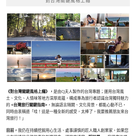
對台灣關鍵風格上癮
《對台灣關鍵風格上癮》
，
是由CJ夫人製作的台灣專題；運用台灣風
土、文化、人情味等地方深厚底蘊，構成專為旅行者認識台灣獨特魅力
的
<台灣旅行關鍵指南>
，無論語言隔閡、文化背景，都能心動不已，
同時由衷稱道「哇！這是一種全新的感受，太棒了，我要推薦朋友來台
灣旅行！」
目前，
我仍在持續挖掘用心生活、處事謹慎的匠人職人創業家，如果您