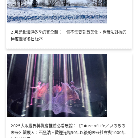
2 月是北海道冬季的完全體：一個不需要刻意美化、也無法對抗的
極度嚴寒冬日版本
2025大阪世界博覽會推薦必看展館：《Future of Life／いのちの
未来》策展人：石黑浩。歡迎光臨50年以後的未來社會與1000年