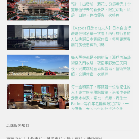
報》｜出發前一週花 5 分鐘看完！掌
握最值得去的新景點、限定活動、私
房一日遊、住宿優惠一次整理
【Agoda訂房 x CJ夫人】日本自由行
嚴選住宿名單一次看！內行旅行者的
方法挑選日本質感住宿，每周更新專
屬訂房優惠與折扣碼
每天醒來都是不同的海！瀨戶內海藝
術祭入門攻略：夜宿宇野港三天兩
夜，完成跳島直島與豐島、藝術祭護
照、交通住宿一次整理
每一盒和菓子，都藏著一位想記住的
人！東京銀座甜點散策，沿著中央通
走進木村家、空也、虎屋、資生堂
Parlour等百年老舖與限定甜點，一
次匯集日本五百年的伴手禮文化
品牌服務項目
專題採訪｜人物專訪、品牌專訪、地方專訪、活動專訪