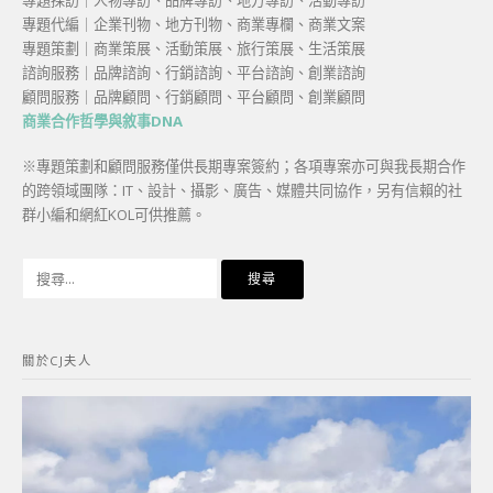
專題代編｜企業刊物、地方刊物、商業專欄、商業文案
專題策劃｜商業策展、活動策展、旅行策展、生活策展
諮詢服務｜品牌諮詢、行銷諮詢、平台諮詢、創業諮詢
顧問服務｜品牌顧問、行銷顧問、平台顧問、創業顧問
商業合作哲學與敘事DNA
※專題策劃和顧問服務僅供長期專案簽約；各項專案亦可與我長期合作
的跨領域團隊：IT、設計、攝影、廣告、媒體共同協作，另有信賴的社
群小編和網紅KOL可供推薦。
搜
尋
關
鍵
關於CJ夫人
字: