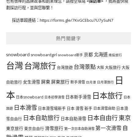
也有很棒的品牌故事和創業理念，請撥空填寫
<
採訪單
>
，我將盡快規
劃採訪行程，並與您聯繫！
採訪單超連結：
https://forms.gle/7KvGCEbcu7U7ySuN7
熱門關鍵字
北海道
snowboard
京都
snowboardgirl
snowboard新手
南投旅行
台灣
台灣旅行
台灣景點
台灣旅遊
大阪旅行
大阪
大阪
日
屏東
屏東旅行
女生滑雪
自助旅行
新手滑雪
日月潭旅行
日月潭
本
日本旅行
日本新手滑雪
日本snowboard
日本初學滑雪
日本
日本滑雪
日本滑雪場新手
日本 滑雪 新手
日本滑雪自助
日本滑
旅遊
日本自由行
日本自助旅行
東京
日本自助滑雪
雪自由行
自
第一次滑雪
滑雪旅行
東京旅行
東京自由行
第一次日本自助滑雪