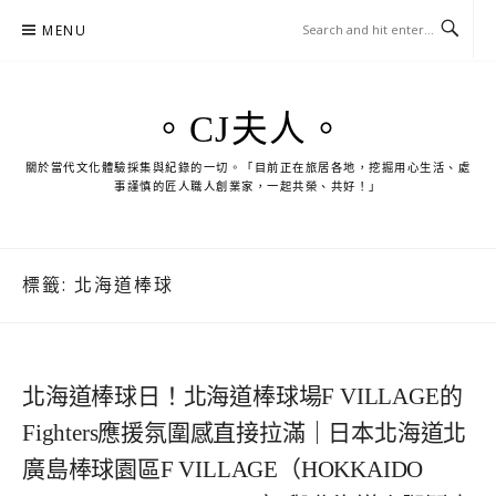
Skip
MENU
to
content
。CJ夫人。
關於當代文化體驗採集與紀錄的一切。「目前正在旅居各地，挖掘用心生活、處
事謹慎的匠人職人創業家，一起共榮、共好！」
標籤:
北海道棒球
北海道棒球日！北海道棒球場F VILLAGE的
Fighters應援氛圍感直接拉滿｜日本北海道北
廣島棒球園區F VILLAGE（HOKKAIDO