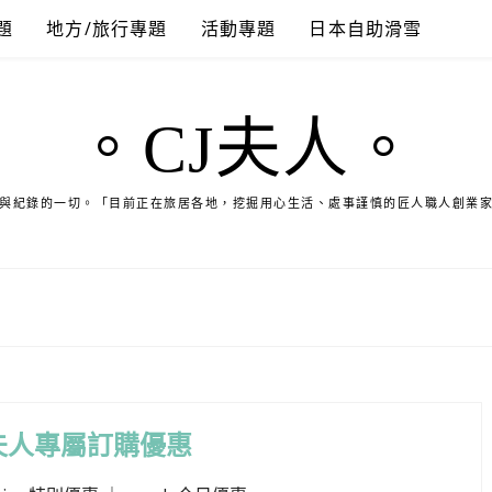
題
地方/旅行專題
活動專題
日本自助滑雪
。CJ夫人。
與紀錄的一切。「目前正在旅居各地，挖掘用心生活、處事謹慎的匠人職人創業
夫人專屬訂購優惠