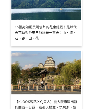
15幅宛如風景明信片的花東絕景！足以代
表花蓮與台東自然風光一覽表：山、海、
石、谷、田、花
【KLOOK客路ＸCJ夫人】從大阪市區出發
的關西一日遊，京都天橋立、琵琶湖、姬