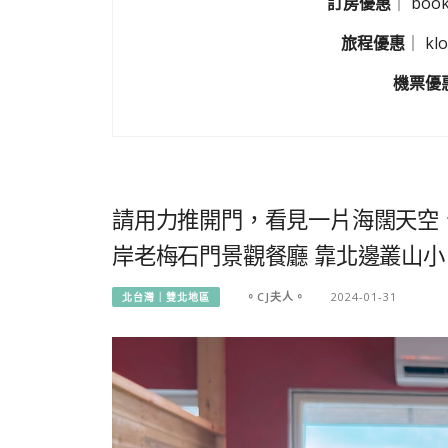
訂房優惠
｜
boo
旅程優惠
｜
k
機票優
請用力推開門，看見一片海闊天空
岸老梅石門景觀餐廳 靠北邊叢山小
。CJ夫人。
2024-01-31
北台灣｜雙北地區