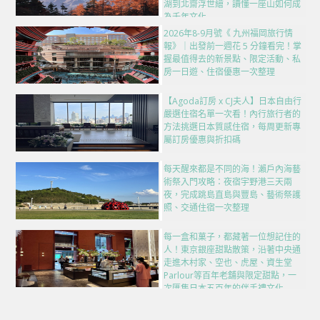
湖到北齋浮世繪，讀懂一座山如何成
為千年文化
2026年8-9月號《 九州福岡旅行情
報》｜出發前一週花 5 分鐘看完！掌
握最值得去的新景點、限定活動、私
房一日遊、住宿優惠一次整理
【Agoda訂房 x CJ夫人】日本自由行
嚴選住宿名單一次看！內行旅行者的
方法挑選日本質感住宿，每周更新專
屬訂房優惠與折扣碼
每天醒來都是不同的海！瀨戶內海藝
術祭入門攻略：夜宿宇野港三天兩
夜，完成跳島直島與豐島、藝術祭護
照、交通住宿一次整理
每一盒和菓子，都藏著一位想記住的
人！東京銀座甜點散策，沿著中央通
走進木村家、空也、虎屋、資生堂
Parlour等百年老舖與限定甜點，一
次匯集日本五百年的伴手禮文化