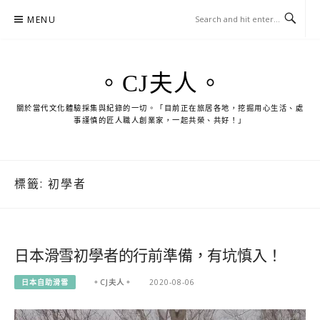
Skip
MENU
to
content
。CJ夫人。
關於當代文化體驗採集與紀錄的一切。「目前正在旅居各地，挖掘用心生活、處
事謹慎的匠人職人創業家，一起共榮、共好！」
標籤:
初學者
日本滑雪初學者的行前準備，有坑慎入！
日本自助滑雪
。CJ夫人。
2020-08-06