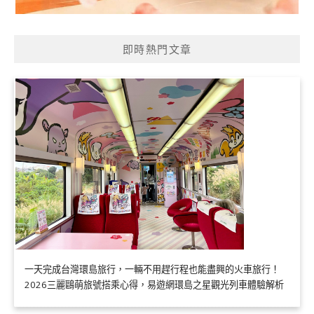
即時熱門文章
一天完成台灣環島旅行，一輛不用趕行程也能盡興的火車旅行！
2026三麗鷗萌旅號搭乘心得，易遊網環島之星觀光列車體驗解析