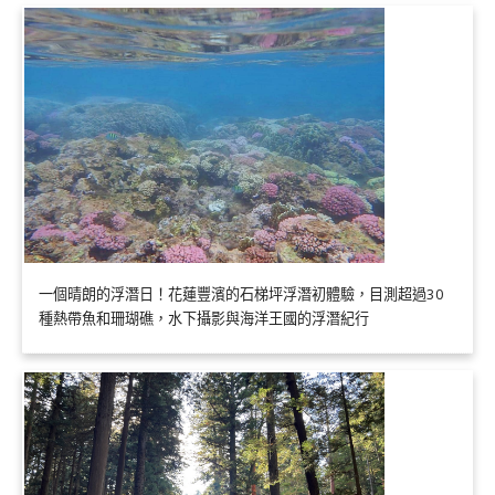
一個晴朗的浮潛日！花蓮豐濱的石梯坪浮潛初體驗，目測超過30
種熱帶魚和珊瑚礁，水下攝影與海洋王國的浮潛紀行