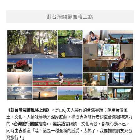
對台灣關鍵風格上癮
《對台灣關鍵風格上癮》
，
是由CJ夫人製作的台灣專題；運用台灣風
土、文化、人情味等地方深厚底蘊，構成專為旅行者認識台灣獨特魅力
的
<台灣旅行關鍵指南>
，無論語言隔閡、文化背景，都能心動不已，
同時由衷稱道「哇！這是一種全新的感受，太棒了，我要推薦朋友來台
灣旅行！」