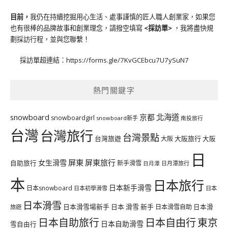
目前，
我仍在持續挖掘用心生活、處事謹慎的匠人職人創業家，如果您
也有很棒的品牌故事和創業理念，請撥空填寫
<
採訪單
>
，我將盡快規
劃採訪行程，並與您聯繫！
採訪單超連結：
https://forms.gle/7KvGCEbcu7U7ySuN7
熱門關鍵字
北海道
snowboard
京都
snowboardgirl
snowboard新手
南投旅行
台灣
台灣旅行
台灣景點
台灣旅遊
大阪旅行
大阪
大阪
日
屏東
屏東旅行
女生滑雪
自助旅行
新手滑雪
日月潭旅行
日月潭
本
日本旅行
日本新手滑雪
日本snowboard
日本初學滑雪
日本
日本滑雪
日本滑雪場新手
日本 滑雪 新手
日本滑雪自助
日本滑
旅遊
日本自由行
日本自助旅行
東京
日本自助滑雪
雪自由行