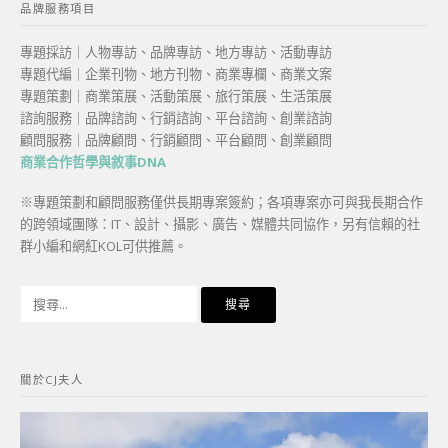
品牌服務項目
專題採訪｜人物專訪、品牌專訪、地方專訪、活動專訪
專題代編｜企業刊物、地方刊物、商業專欄、商業文案
專題策劃｜商業策展、活動策展、旅行策展、生活策展
諮詢服務｜品牌諮詢、行銷諮詢、平台諮詢、創業諮詢
顧問服務｜品牌顧問、行銷顧問、平台顧問、創業顧問
商業合作哲學與敘事DNA
※專題策劃和顧問服務僅供長期專案簽約；各項專案亦可與我長期合作
的跨領域團隊：IT、設計、攝影、廣告、媒體共同協作，另有信賴的社
群小編和網紅KOL可供推薦。
搜
尋
關
鍵
關於CJ夫人
字: