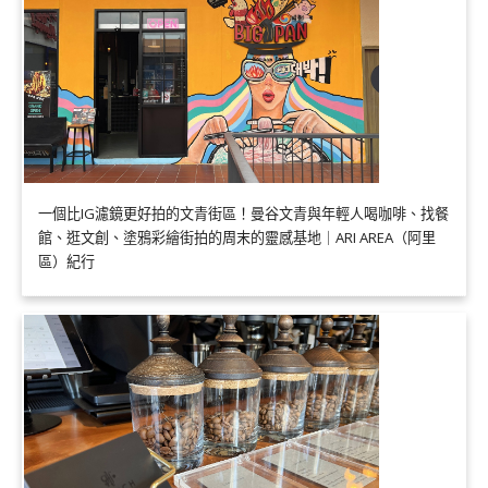
一個比IG濾鏡更好拍的文青街區！曼谷文青與年輕人喝咖啡、找餐
館、逛文創、塗鴉彩繪街拍的周末的靈感基地｜ARI AREA（阿里
區）紀行