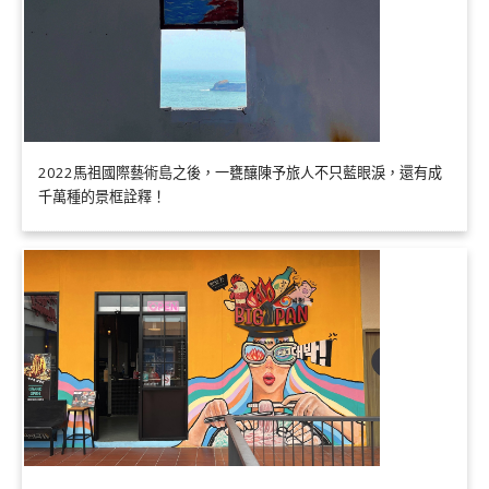
2022馬祖國際藝術島之後，一甕釀陳予旅人不只藍眼淚，還有成
千萬種的景框詮釋！