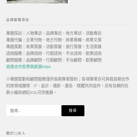
品牌服務項目
專題採訪｜人物專訪、品牌專訪、地方專訪、活動專訪
專題代編｜企業刊物、地方刊物、商業專欄、商業文案
專題策劃｜商業策展、活動策展、旅行策展、生活策展
諮詢服務｜品牌諮詢、行銷諮詢、平台諮詢、創業諮詢
顧問服務｜品牌顧問、行銷顧問、平台顧問、創業顧問
商業合作哲學與敘事DNA
※專題策劃和顧問服務僅供長期專案簽約；各項專案亦可與我長期合作
的跨領域團隊：IT、設計、攝影、廣告、媒體共同協作，另有信賴的社
群小編和網紅KOL可供推薦。
搜
尋
關
鍵
關於CJ夫人
字: