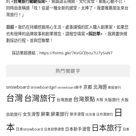
的
<台灣旅行關鍵指南>
，無論語言隔閡、文化背景，都能心動不已，
同時由衷稱道「哇！這是一種全新的感受，太棒了，我要推薦朋友來台
灣旅行！」
目前，
我仍在持續挖掘用心生活、處事謹慎的匠人職人創業家，如果您
也有很棒的品牌故事和創業理念，請撥空填寫
<
採訪單
>
，我將盡快規
劃採訪行程，並與您聯繫！
採訪單超連結：
https://forms.gle/7KvGCEbcu7U7ySuN7
熱門關鍵字
北海道
snowboard
京都
snowboardgirl
snowboard新手
南投旅行
台灣
台灣旅行
台灣景點
台灣旅遊
大阪旅行
大阪
大阪
日
屏東
屏東旅行
女生滑雪
自助旅行
新手滑雪
日月潭旅行
日月潭
本
日本旅行
日本新手滑雪
日本snowboard
日本初學滑雪
日本