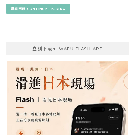
CONTINUE READING
立刻下載▼IWAFU FLASH APP