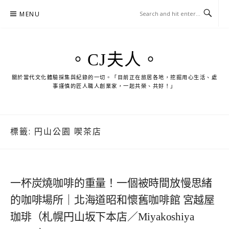
Skip
MENU
to
content
。CJ夫人。
關於當代文化體驗採集與紀錄的一切。「目前正在旅居各地，挖掘用心生活、處
事謹慎的匠人職人創業家，一起共榮、共好！」
標籤:
円山公園 喫茶店
一杯炭燒咖啡的重量！一個被時間放慢思緒
的咖啡場所｜北海道昭和懷舊咖啡館 宮越屋
珈琲（札幌円山坂下本店／Miyakoshiya