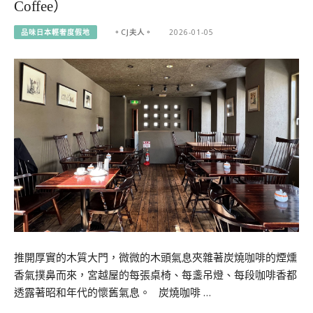
Coffee）
品味日本輕奢度假地
。CJ夫人。
2026-01-05
推開厚實的木質大門，微微的木頭氣息夾雜著炭燒咖啡的煙燻
香氣撲鼻而來，宮越屋的每張桌椅、每盞吊燈、每段咖啡香都
透露著昭和年代的懷舊氣息。 炭燒咖啡 …