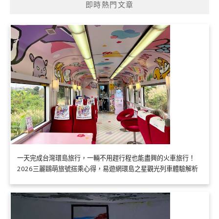
即時熱門文章
一天完成台灣環島旅行，一輛不用趕行程也能盡興的火車旅行！
2026三麗鷗萌旅號搭乘心得，易遊網環島之星觀光列車體驗解析