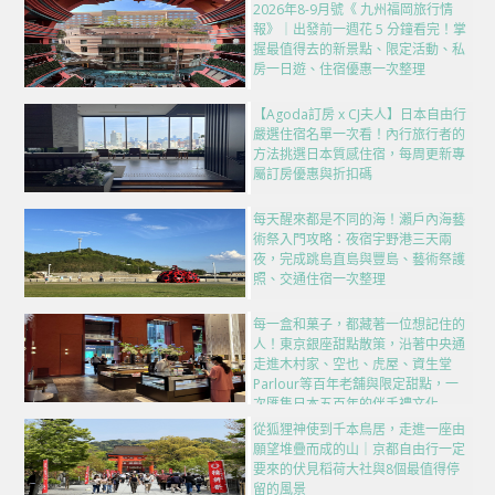
2026年8-9月號《 九州福岡旅行情
報》｜出發前一週花 5 分鐘看完！掌
握最值得去的新景點、限定活動、私
房一日遊、住宿優惠一次整理
【Agoda訂房 x CJ夫人】日本自由行
嚴選住宿名單一次看！內行旅行者的
方法挑選日本質感住宿，每周更新專
屬訂房優惠與折扣碼
每天醒來都是不同的海！瀨戶內海藝
術祭入門攻略：夜宿宇野港三天兩
夜，完成跳島直島與豐島、藝術祭護
照、交通住宿一次整理
每一盒和菓子，都藏著一位想記住的
人！東京銀座甜點散策，沿著中央通
走進木村家、空也、虎屋、資生堂
Parlour等百年老舖與限定甜點，一
次匯集日本五百年的伴手禮文化
從狐狸神使到千本鳥居，走進一座由
願望堆疊而成的山｜京都自由行一定
要來的伏見稻荷大社與8個最值得停
留的風景