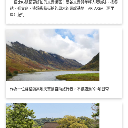
一個比IG濾鏡更好拍的文青街區！曼谷文青與年輕人喝咖啡、找餐
館、逛文創、塗鴉彩繪街拍的周末的靈感基地｜ARI AREA（阿里
區）紀行
作為一位蘇格蘭高地天空島自助旅行者，不該錯過的8項日常