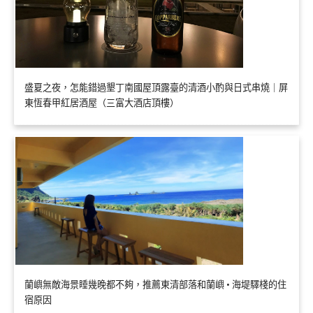
盛夏之夜，怎能錯過墾丁南國屋頂露臺的清酒小酌與日式串燒｜屏
東恆春甲紅居酒屋（三富大酒店頂樓）
蘭嶼無敵海景睡幾晚都不夠，推薦東清部落和蘭嶼 • 海堤驛棧的住
宿原因