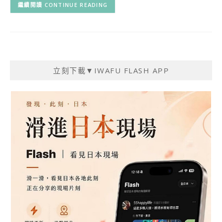
CONTINUE READING
立刻下載▼IWAFU FLASH APP