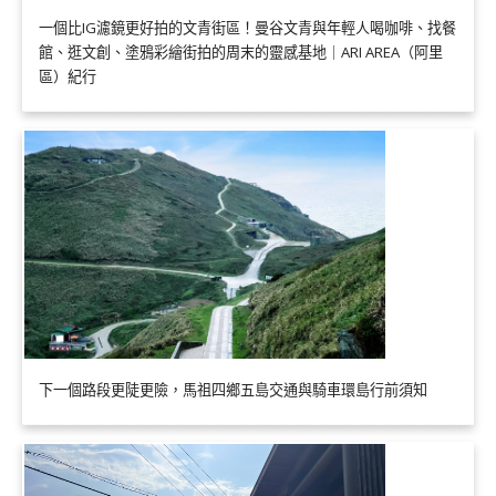
一個比IG濾鏡更好拍的文青街區！曼谷文青與年輕人喝咖啡、找餐
館、逛文創、塗鴉彩繪街拍的周末的靈感基地｜ARI AREA（阿里
區）紀行
下一個路段更陡更險，馬祖四鄉五島交通與騎車環島行前須知