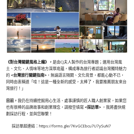
《對台灣關鍵風格上癮》
，
是由CJ夫人製作的台灣專題；運用台灣風
土、文化、人情味等地方深厚底蘊，構成專為旅行者認識台灣獨特魅力
的
<台灣旅行關鍵指南>
，無論語言隔閡、文化背景，都能心動不已，
同時由衷稱道「哇！這是一種全新的感受，太棒了，我要推薦朋友來台
灣旅行！」
目前，
我仍在持續挖掘用心生活、處事謹慎的匠人職人創業家，如果您
也有很棒的品牌故事和創業理念，請撥空填寫
<
採訪單
>
，我將盡快規
劃採訪行程，並與您聯繫！
採訪單超連結：
https://forms.gle/7KvGCEbcu7U7ySuN7