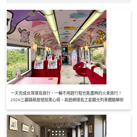
一天完成台灣環島旅行，一輛不用趕行程也能盡興的火車旅行！
2026三麗鷗萌旅號搭乘心得，易遊網環島之星觀光列車體驗解析