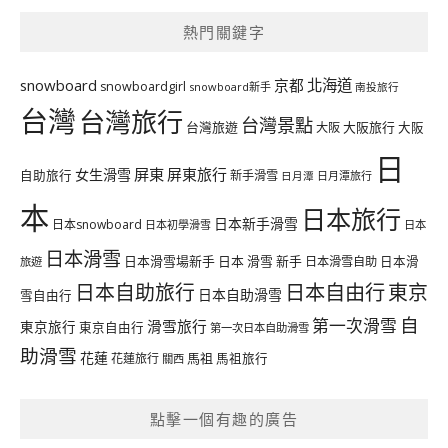
熱門關鍵字
北海道
snowboard
京都
snowboardgirl
snowboard新手
南投旅行
台灣
台灣旅行
台灣景點
台灣旅遊
大阪旅行
大阪
大阪
日
屏東
屏東旅行
女生滑雪
自助旅行
新手滑雪
日月潭旅行
日月潭
本
日本旅行
日本新手滑雪
日本snowboard
日本初學滑雪
日本
日本滑雪
日本滑雪場新手
日本 滑雪 新手
日本滑雪自助
日本滑
旅遊
日本自由行
日本自助旅行
東京
日本自助滑雪
雪自由行
自
第一次滑雪
滑雪旅行
東京旅行
東京自由行
第一次日本自助滑雪
助滑雪
花蓮
馬祖
花蓮旅行
馬祖旅行
關西
點擊一個有趣的廣告