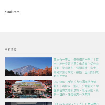
Klook.com
最新議題
日本有一座山，值得相信一千年！富
士山為什麼是世界文化遺產？從火山
信仰、登山朝聖、淺間神社、富士五
湖到北齋浮世繪，讀懂一座山如何成
為千年文化
2026年8-9月號《 九州福岡旅行情
報》｜出發前一週花 5 分鐘看完！掌
握最值得去的新景點、限定活動、私
房一日遊、住宿優惠一次整理
【Agoda訂房 x CJ夫人】日本自由行