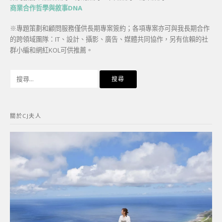
商業合作哲學與敘事DNA
※專題策劃和顧問服務僅供長期專案簽約；各項專案亦可與我長期合作
的跨領域團隊：IT、設計、攝影、廣告、媒體共同協作，另有信賴的社
群小編和網紅KOL可供推薦。
搜
尋
關
鍵
關於CJ夫人
字: