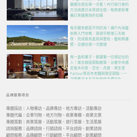
嚴選住宿名單一次看！內行旅行者的
方法挑選日本質感住宿，每周更新專
屬訂房優惠與折扣碼
每天醒來都是不同的海！瀨戶內海藝
術祭入門攻略：夜宿宇野港三天兩
夜，完成跳島直島與豐島、藝術祭護
照、交通住宿一次整理
每一盒和菓子，都藏著一位想記住的
人！東京銀座甜點散策，沿著中央通
走進木村家、空也、虎屋、資生堂
Parlour等百年老舖與限定甜點，一
次匯集日本五百年的伴手禮文化
品牌服務項目
專題採訪｜人物專訪、品牌專訪、地方專訪、活動專訪
專題代編｜企業刊物、地方刊物、商業專欄、商業文案
專題策劃｜商業策展、活動策展、旅行策展、生活策展
諮詢服務｜品牌諮詢、行銷諮詢、平台諮詢、創業諮詢
顧問服務｜品牌顧問、行銷顧問、平台顧問、創業顧問