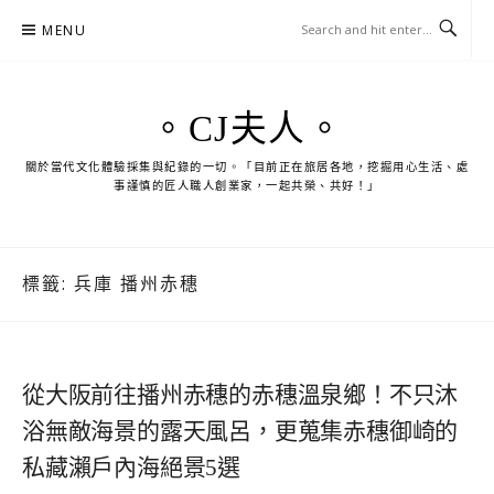
Skip
MENU
to
content
。CJ夫人。
關於當代文化體驗採集與紀錄的一切。「目前正在旅居各地，挖掘用心生活、處
事謹慎的匠人職人創業家，一起共榮、共好！」
標籤:
兵庫 播州赤穗
從大阪前往播州赤穗的赤穗溫泉鄉！不只沐
浴無敵海景的露天風呂，更蒐集赤穗御崎的
私藏瀨戶內海絕景5選