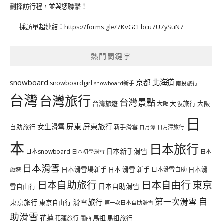
劃採訪行程，並與您聯繫！
採訪單超連結：
https://forms.gle/7KvGCEbcu7U7ySuN7
熱門關鍵字
北海道
snowboard
京都
snowboardgirl
snowboard新手
南投旅行
台灣
台灣旅行
台灣景點
台灣旅遊
大阪旅行
大阪
大阪
日
屏東
屏東旅行
女生滑雪
自助旅行
新手滑雪
日月潭旅行
日月潭
本
日本旅行
日本新手滑雪
日本snowboard
日本初學滑雪
日本
日本滑雪
日本滑雪場新手
日本 滑雪 新手
日本滑雪自助
日本滑
旅遊
日本自由行
日本自助旅行
東京
日本自助滑雪
雪自由行
自
第一次滑雪
滑雪旅行
東京旅行
東京自由行
第一次日本自助滑雪
助滑雪
花蓮
馬祖
花蓮旅行
馬祖旅行
關西