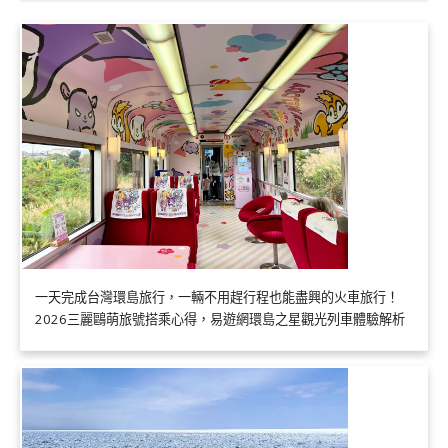
一天完成台灣環島旅行，一輛不用趕行程也能盡興的火車旅行！
2026三麗鷗萌旅號搭乘心得，易遊網環島之星觀光列車體驗解析