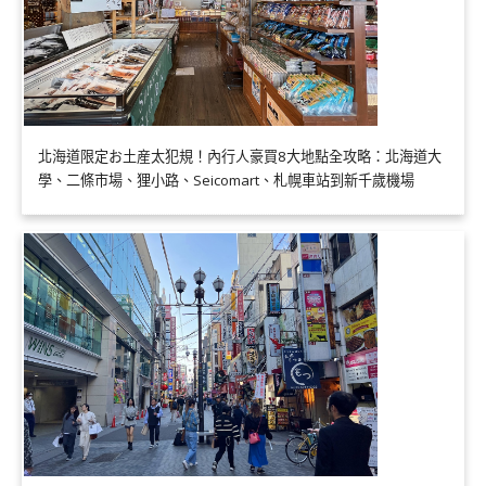
北海道限定お土産太犯規！內行人豪買8大地點全攻略：北海道大
學、二條市場、狸小路、Seicomart、札幌車站到新千歲機場