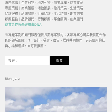
專題代編｜企業刊物、地方刊物、商業專欄、商業文案
專題策劃｜商業策展、活動策展、旅行策展、生活策展
諮詢服務｜品牌諮詢、行銷諮詢、平台諮詢、創業諮詢
顧問服務｜品牌顧問、行銷顧問、平台顧問、創業顧問
商業合作哲學與敘事DNA
※專題策劃和顧問服務僅供長期專案簽約；各項專案亦可與我長期合作
的跨領域團隊：IT、設計、攝影、廣告、媒體共同協作，另有信賴的社
群小編和網紅KOL可供推薦。
搜
尋
關
鍵
關於CJ夫人
字: