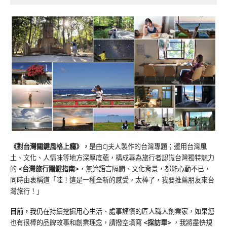
《對台灣關鍵風格上癮》
，
是由CJ夫人製作的台灣專題；運用台灣風
土、文化、人情味等地方深厚底蘊，構成專為旅行者認識台灣獨特魅力
的
<台灣旅行關鍵指南>
，無論語言隔閡、文化背景，都能心動不已，
同時由衷稱道「哇！這是一種全新的感受，太棒了，我要推薦朋友來台
灣旅行！」
目前，
我仍在持續挖掘用心生活、處事謹慎的匠人職人創業家，如果您
也有很棒的品牌故事和創業理念，請撥空填寫
<
採訪單
>
，我將盡快規