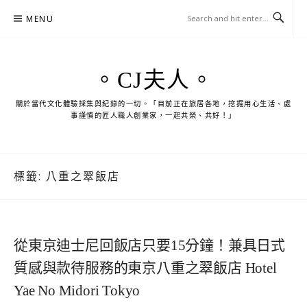
Skip
MENU
to
content
。CJ夫人。
關於當代文化體驗採集與紀錄的一切。「目前正在旅居各地，挖掘用心生活、處
事謹慎的匠人職人創業家，一起共榮、共好！」
標籤:
八重之翠飯店
從東京迪士尼回飯店只要15分鐘！兼具日式
質感與款待服務的東京八重之翠飯店 Hotel
Yae No Midori Tokyo