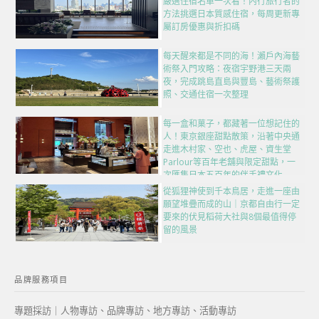
嚴選住宿名單一次看！內行旅行者的
方法挑選日本質感住宿，每周更新專
屬訂房優惠與折扣碼
每天醒來都是不同的海！瀨戶內海藝
術祭入門攻略：夜宿宇野港三天兩
夜，完成跳島直島與豐島、藝術祭護
照、交通住宿一次整理
每一盒和菓子，都藏著一位想記住的
人！東京銀座甜點散策，沿著中央通
走進木村家、空也、虎屋、資生堂
Parlour等百年老舖與限定甜點，一
次匯集日本五百年的伴手禮文化
從狐狸神使到千本鳥居，走進一座由
願望堆疊而成的山｜京都自由行一定
要來的伏見稻荷大社與8個最值得停
留的風景
品牌服務項目
專題採訪｜人物專訪、品牌專訪、地方專訪、活動專訪