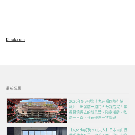
Klook.com
最新議題
2026年8-9月號《 九州福岡旅行情
報》｜出發前一週花 5 分鐘看完！掌
握最值得去的新景點、限定活動、私
房一日遊、住宿優惠一次整理
【Agoda訂房 x CJ夫人】日本自由行