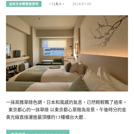
品味日本輕奢度假地
。CJ夫人。
2024-01-05
一抹高雅翠綠色調，日本和風感的氣息，已然輕輕飄了過來。
東京都心的一抹翠綠 以東京都心景緻為背景，午後時分的金
黃光線直接灑進最頂樓的13樓櫃台大廳…