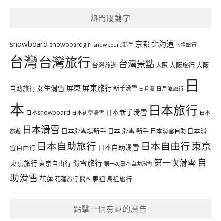
熱門關鍵字
北海道
snowboard
京都
snowboardgirl
snowboard新手
南投旅行
台灣
台灣旅行
台灣景點
台灣旅遊
大阪旅行
大阪
大阪
日
屏東
屏東旅行
女生滑雪
自助旅行
新手滑雪
日月潭旅行
日月潭
本
日本旅行
日本新手滑雪
日本snowboard
日本初學滑雪
日本
日本滑雪
日本滑雪場新手
日本 滑雪 新手
日本滑雪自助
日本滑
旅遊
日本自由行
日本自助旅行
東京
日本自助滑雪
雪自由行
自
第一次滑雪
滑雪旅行
東京旅行
東京自由行
第一次日本自助滑雪
助滑雪
花蓮
馬祖
花蓮旅行
馬祖旅行
關西
點擊一個有趣的廣告