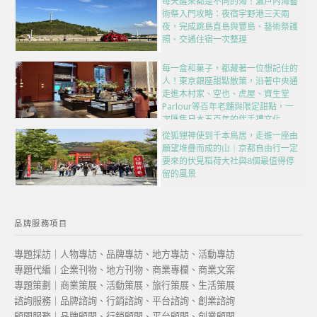
每天醒來都是不同的海！瀨戶內海藝
術祭入門攻略：夜宿宇野港三天兩
夜，完成跳島直島與豐島、藝術祭護
照、交通住宿一次整理
每一盒和菓子，都藏著一位想記住的
人！東京銀座甜點散策，沿著中央通
走進木村家、空也、虎屋、資生堂
Parlour等百年老舖與限定甜點，一
次匯集日本五百年的伴手禮文化
從狐狸神使到千本鳥居，走進一座由
願望堆疊而成的山｜京都自由行一定
要來的伏見稻荷大社與8個最值得停
留的風景
品牌服務項目
專題採訪｜人物專訪、品牌專訪、地方專訪、活動專訪
專題代編｜企業刊物、地方刊物、商業專欄、商業文案
專題策劃｜商業策展、活動策展、旅行策展、生活策展
諮詢服務｜品牌諮詢、行銷諮詢、平台諮詢、創業諮詢
顧問服務｜品牌顧問、行銷顧問、平台顧問、創業顧問