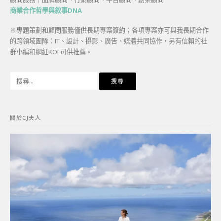
商業合作哲學與敘事DNA
※專題策劃和顧問服務僅供長期專案簽約；各項專案亦可與我長期合作
的跨領域團隊：IT、設計、攝影、廣告、媒體共同協作，另有信賴的社
群小編和網紅KOL可供推薦。
搜
尋
關
鍵
關於CJ夫人
字: