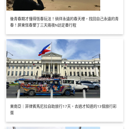
後青春期才懂得恆春玩法！徜徉永遠的春天裡，找回自己永遠的青
春！屏東恆春墾丁三天兩夜N訪定番行程
東南亞｜菲律賓馬尼拉自助旅行17天，去過才知道的13個旅行彩
蛋