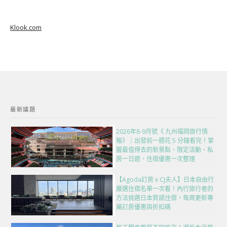
Klook.com
最新議題
2026年8-9月號《 九州福岡旅行情
報》｜出發前一週花 5 分鐘看完！掌
握最值得去的新景點、限定活動、私
房一日遊、住宿優惠一次整理
【Agoda訂房 x CJ夫人】日本自由行
嚴選住宿名單一次看！內行旅行者的
方法挑選日本質感住宿，每周更新專
屬訂房優惠與折扣碼