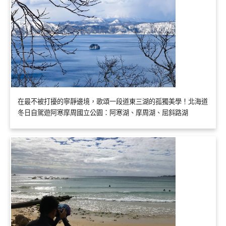
在最不被打擾的寧靜邊境，歌頌一段道東三湖的孤獨美學！北海道
冬日自駕遊阿寒摩周國立公園：阿寒湖、摩周湖、屈斜路湖