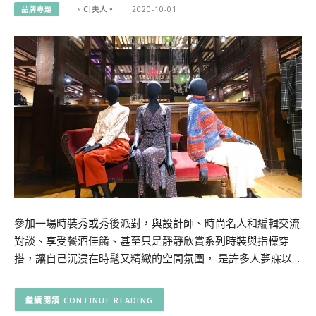
品牌專題
。CJ夫人。
2020-10-01
參加一場時裝秀或秀後派對，與設計師、時尚名人和編輯交流
對談、享受餐酒佳餚、甚至只是靜靜欣賞系列時裝與指標穿
搭，讓自己沉浸在時髦又精緻的空間氛圍， 是許多人夢寐以…
CONTINUE READING