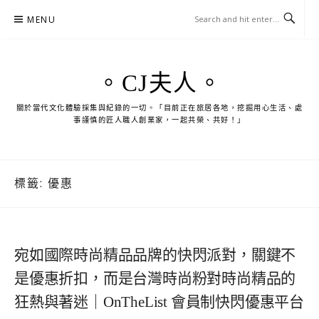
Skip
MENU
to
content
。CJ夫人。
關於當代文化體驗採集與紀錄的一切。「目前正在旅居各地，挖掘用心生活、處
事謹慎的匠人職人創業家，一起共榮、共好！」
標籤:
優惠
宛如國際時尚精品品牌的快閃派對，關鍵不
是優惠折扣，而是台灣時尚粉對時尚精品的
狂熱與著迷｜OnTheList 會員制快閃優惠平台