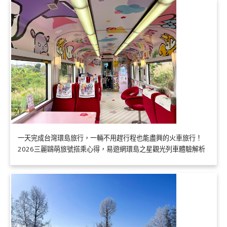
一天完成台灣環島旅行，一輛不用趕行程也能盡興的火車旅行！
2026三麗鷗萌旅號搭乘心得，易遊網環島之星觀光列車體驗解析