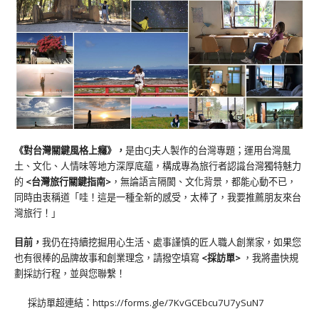
《對台灣關鍵風格上癮》
，
是由CJ夫人製作的台灣專題；運用台灣風
土、文化、人情味等地方深厚底蘊，構成專為旅行者認識台灣獨特魅力
的
<台灣旅行關鍵指南>
，無論語言隔閡、文化背景，都能心動不已，
同時由衷稱道「哇！這是一種全新的感受，太棒了，我要推薦朋友來台
灣旅行！」
目前，
我仍在持續挖掘用心生活、處事謹慎的匠人職人創業家，如果您
也有很棒的品牌故事和創業理念，請撥空填寫
<
採訪單
>
，我將盡快規
劃採訪行程，並與您聯繫！
採訪單超連結：
https://forms.gle/7KvGCEbcu7U7ySuN7