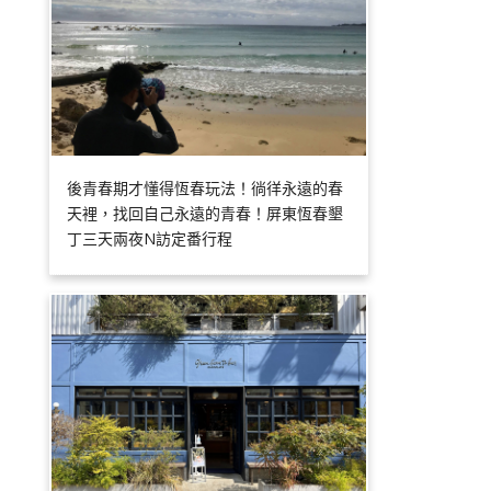
後青春期才懂得恆春玩法！徜徉永遠的春
天裡，找回自己永遠的青春！屏東恆春墾
丁三天兩夜N訪定番行程