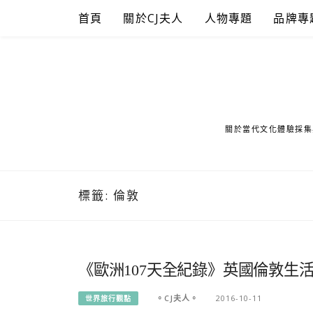
Skip
首頁
關於CJ夫人
人物專題
品牌專
to
content
關於當代文化體驗採集
標籤:
倫敦
《歐洲107天全紀錄》英國倫敦生
。CJ夫人。
2016-10-11
世界旅行觀點