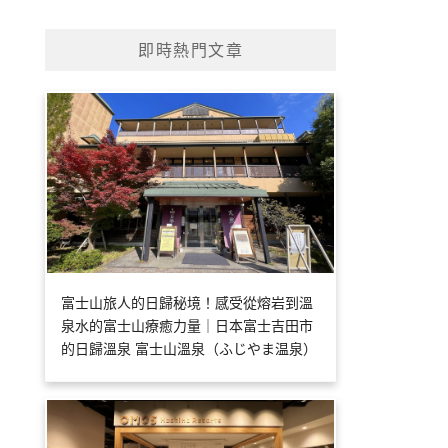
即時熱門文章
富士山旅人的日歸秘境！感受從熔岩到溫
泉水的富士山療癒力量｜日本富士吉田市
的日歸溫泉 富士山溫泉（ふじやま温泉）