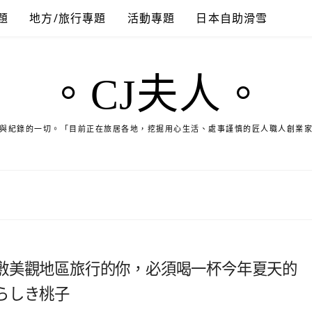
題
地方/旅行專題
活動專題
日本自助滑雪
。CJ夫人。
與紀錄的一切。「目前正在旅居各地，挖掘用心生活、處事謹慎的匠人職人創業
敷美觀地區旅行的你，必須喝一杯今年夏天的
らしき桃子