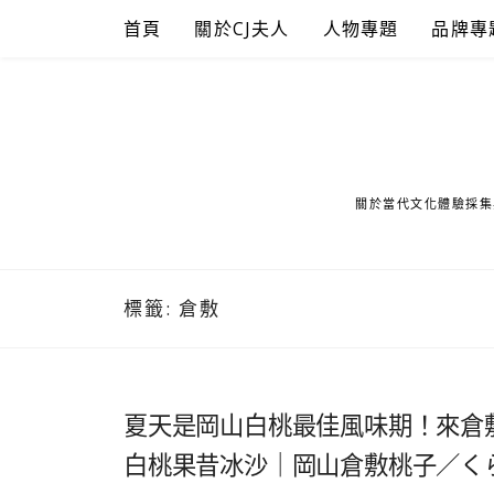
Skip
首頁
關於CJ夫人
人物專題
品牌專
to
content
關於當代文化體驗採集
標籤:
倉敷
夏天是岡山白桃最佳風味期！來倉
白桃果昔冰沙｜岡山倉敷桃子／く